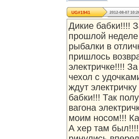
UG#1941
2012-08-07 10:2
Дикие бабки!!!! З
прошлой неделе
рыбалки в отлич
пришлось возвр
электричке!!!! З
чехол с удочкам
ждут электричку
бабки!!! Так пол
вагона электрич
моим носом!!! Ка
А хер там был!!!
ринулись вперед