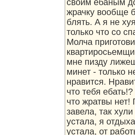
своим ебаным до
жрачку вообще б
блять. А я не ху
только что со с
Молча приготови
квартиросьемщик
мне пизду лижеш
минет - только н
нравится. Нравит
что тебя ебать!?
что жратвы нет!
завела, так хули
устала, я отдыха
устала, от работ