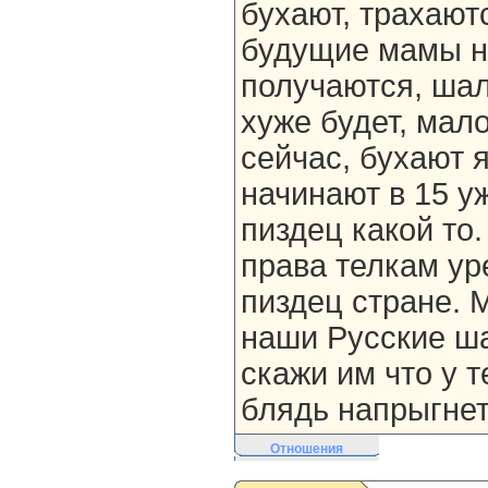
бухают, трахаютс
будущие мамы н
получаются, ша
хуже будет, мал
сейчас, бухают я
начинают в 15 у
пиздец какой то
права телкам ур
пиздец стране. 
наши Русские ша
скажи им что у т
блядь напрыгнет
Отношения