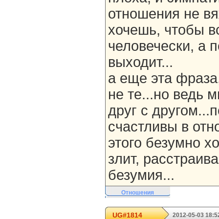
отношения не вя
хочешь, чтобы в
человечески, а 
выходит...
а еще эта фраза
не те...но ведь
друг с другом...
счастливы в отн
этого безумно хо
злит, расстраива
безумия...
Отношения
UG#1814
2012-05-03 18:5