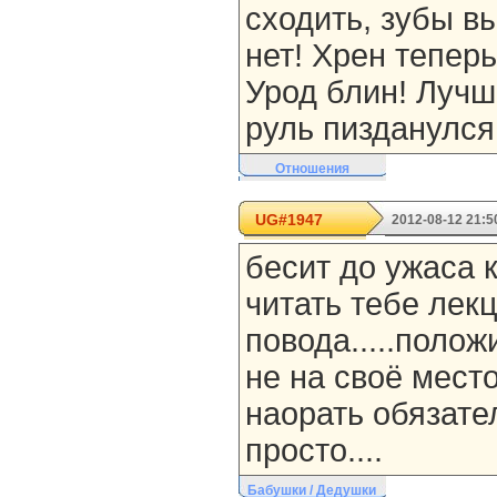
сходить, зубы в
нет! Хрен теперь
Урод блин! Лучш
руль пизданулся
Отношения
UG#1947
2012-08-12 21:5
бесит до ужаса 
читать тебе лекц
повода.....полож
не на своё мест
наорать обязател
просто....
Бабушки / Дедушки