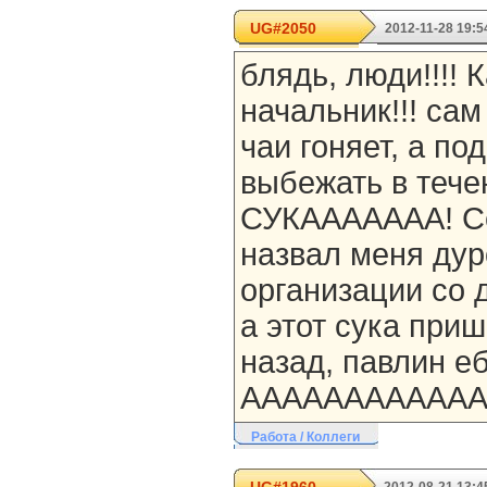
UG#2050
2012-11-28 19:5
блядь, люди!!!! 
начальник!!! сам
чаи гоняет, а по
выбежать в тече
СУКААААААА! Се
назвал меня дуро
организации со 
а этот сука при
назад, павлин ебуч
ААААААААААААА
Работа / Коллеги