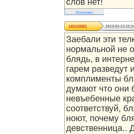
слов нет!
Политика
UG#2091
2013-01-13 22:3
Заебали эти телк
нормальной не о
блядь, в интерн
гарем разведут 
комплименты бля
думают что они 
невъебенные кр
соответствуй, б
ноют, почему бл
девственница.. Д