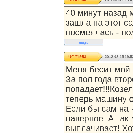
UG#1960
2012-08-21 13:4
40 минут назад м
зашла на этот са
посмеялась - по
Люди
UG#1953
2012-08-15 19:5
Меня бесит мой м
За пол года вто
попадает!!!Козел!
теперь машину о
Если бы сам на 
наверное. А так
выплачивает! Хо