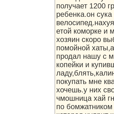
получает 1200 гр
ребенка.он сука
велосипед.нахуя,
етой коморке и 
хозяин скоро вы
помойной хаты,
продал нашу с м
копейки и купив
ладу,блять,кали
покупать мне ква
хочешь.у них сво
чмошница хай гн
по бомжатником