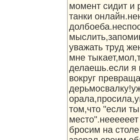
момент сидит и 
танки онлайн.не
долбоеба.неспо
мыслить,запоми
уважать труд же
мне тыкает,мол,
делаешь.если я 
вокруг превраща
дерьмосвалку!уж
орала,просила,
том,что "если ты
место".неееееет
бросим на столе