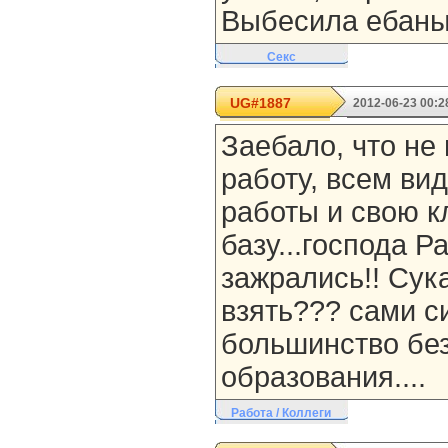
Выбесила ебаный
Секс
UG#1887
2012-06-23 00:2
Заебало, что не
работу, всем ви
работы и свою к
базу...господа Р
зажрались!! Сука
взять??? сами с
большинство бе
образования....
Работа / Коллеги