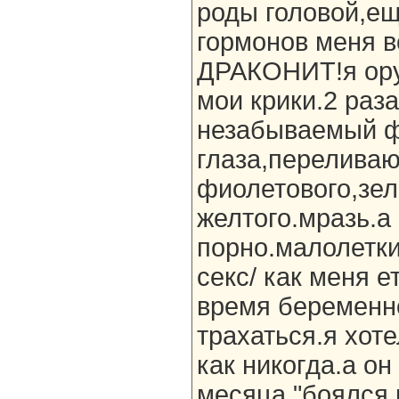
роды головой,ещ
гормонов меня 
ДРАКОНИТ!я ору.
мои крики.2 раз
незабываемый ф
глаза,перелива
фиолетового,зел
желтого.мразь.а
порно.малолетки
секс/ как меня е
время беременно
трахаться.я хот
как никогда.а он
месяца "боялся 