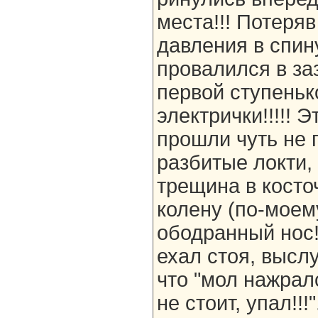
места!!! Потеряв
давления в спин
провалился в за
первой ступеньк
электрички!!!!! 
прошли чуть не п
разбитые локти,
трещина в косточ
колену (по-моем
ободранный нос!
ехал стоя, высл
что "мол нажралс
не стоит, упал!!!