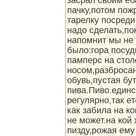
засрал своим е
пачку,потом по
тарелку посреди 
надо сделать,по
напомнит мы не 
было:гора посуд
памперс на стол
носом,разброса
обувь,пустая бу
пива.Пиво.единс
регулярно,так ет
как забила на к
не может.на кой 
пизду,рожая ему