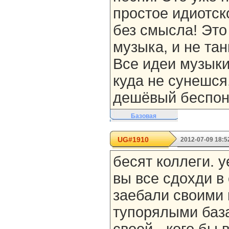
простое идиотско
без смысла! Это
музыка, и не та
Все идеи музыки
куда не сунешся,
дешёвый беспон
Базовая
UG#1910
2012-07-09 18:5
бесят коллеги. 
вы все сдохди в
заебали своими
тупорялыми баз