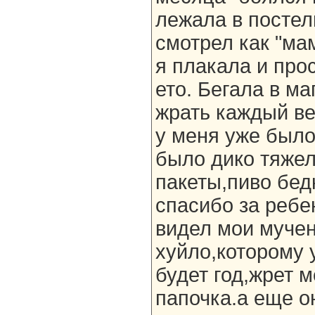
лежала в постел
смотрел как "ма
я плакала и про
ето. Бегала в м
жрать каждый ве
у меня уже было
было дико тяжел
пакеты,пиво бед
спасибо за ребе
видел мои мучен
хуйло,которому 
будет год,жрет м
папочка.а еще о