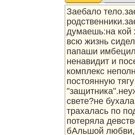
Заебало тело.за
родственники.за
думаешь:на кой 
всю жизнь сидел
папаши имбецил
ненавидит и пос
комплекс неполн
постоянную тягу
"защитника".неу
свете?не бухала
трахалась по по
потеряла девств
бАльшой любви,