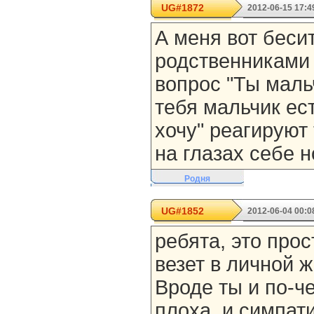
UG#1872
2012-06-15 17:4
А меня вот бесит
родственниками 
вопрос "Ты маль
тебя мальчик ест
хочу" реагируют 
на глазах себе н
Родня
UG#1852
2012-06-04 00:0
ребята, это прос
везет в личной ж
Вроде ты и по-ч
плоха, и симпат