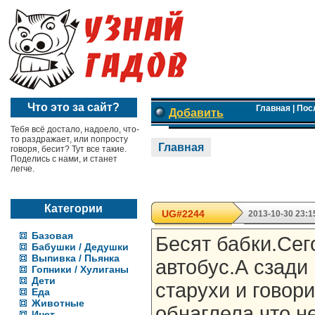
Что это за сайт?
Главная
|
Пос
Добавить
Тебя всё достало, надоело, что-
то раздражает, или попросту
Главная
говоря, бесит? Тут все такие.
Поделись с нами, и станет
легче.
Категории
UG#2244
2013-10-30 23:1
Базовая
Бесят бабки.Сег
Бабушки / Дедушки
Выпивка / Пьянка
автобус.А сзади
Гопники / Хулиганы
Дети
старухи и говор
Еда
Животные
обнаглела,что н
Инет