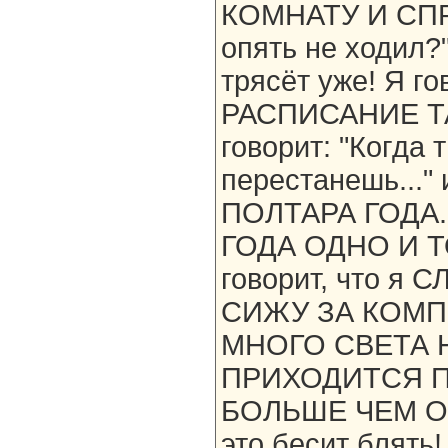
КОМНАТУ И СПР
опять не ходил?
трясёт уже! Я г
РАСПИСАНИЕ ТАК
говорит: "Когда 
перестанешь..."
ПОЛТАРА ГОДА.
ГОДА ОДНО И ТО
говорит, что 
СИЖУ ЗА КОМП
МНОГО СВЕТА Н
ПРИХОДИТСЯ П
БОЛЬШЕ ЧЕМ ОБ
это бесит бля