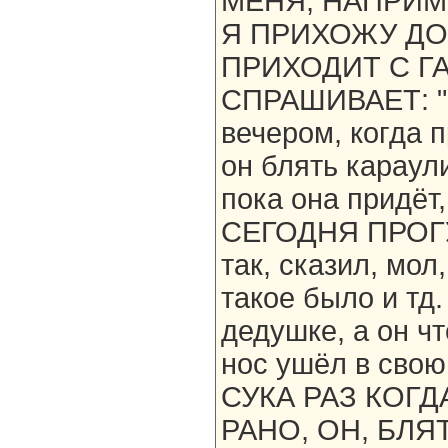
МЕНЯ, НАПРИМЕ
Я ПРИХОЖУ ДО
ПРИХОДИТ С ГА
СПРАШИВАЕТ: "Ч
вечером, когда 
он блять караули
пока она придёт,
СЕГОДНЯ ПРОГУ
так, сказил, мол
такое было и тд
дедушке, а он ч
нос ушёл в сво
СУКА РАЗ КОГ
РАНО, ОН, БЛЯ