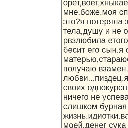
орет,воет,хныкае
мне.боже,моя спи
это?я потеряла 
тела,душу и не 
рвзлюбила етого
бесит его сын.я
матерью,стараюс
получаю взамен.
любви...пиздец.
своих однокурсн
ничего не успева
слишком бурная
жизнь.идиотки.в
моей.денег сука