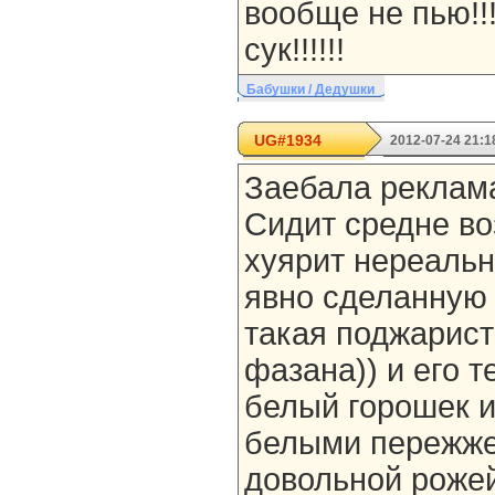
вообще не пью!!!!
сук!!!!!!
Бабушки / Дедушки
UG#1934
2012-07-24 21:1
Заебала реклам
Сидит средне во
хуярит нереальн
явно сделанную 
такая поджарист
фазана)) и его т
белый горошек 
белыми пережже
довольной роже