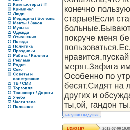
Компьютеры / IT
конечно пользую
Криминал
Люди
старые!Если ста
Медицина / Болезнь
Менты / Закон
больные.Бывают 
Музыка
Одежда
покруче меня бе
Отношения
Погода
пользоваться.Ес
Политика
Праздники
нравится,пускай
Работа / Коллеги
Реклама
мерят.Зафига им
Родня
Секс
Особенно по ут
Советы и
советующие
ТВ / СМИ
бесят.Сидят на 
Торговля
Транспорт / Дороги
других и обсуж
Учеба
Части тела
ты,ой, гандон ты
Полезное
Бабушки / Дедушки
UG#2197
2013-07-06 16:0