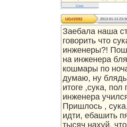
Секс
UG#2092
2013-01-13 23:3
Заебала наша ст
говорить что су
инженеры?! Пош
на инженера бля
кошмары по ноча
думаю, ну блядь
итоге ,сука, пол
инженера учился 
Пришлось , сука
идти, ебашить п
тысяч нахуй, что