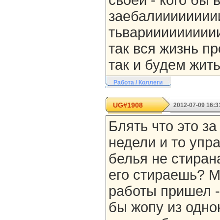
своей - кого бы 
заебалииииииии
тьвариииииииииии
так вся жизнь пр
так и будем жить
Работа / Коллеги
UG#1908
2012-07-09 16:3
Блять что это за
недели и то упр
белья не стирана
его стираешь? Ма
работы пришел - 
бы жопу из одно