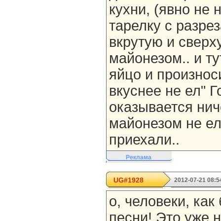
кухни, (явно не 
тарелку с разр
вкрутую и свер
майонезом.. и ту
яйцо и произноси
вкуснее не ел" Г
оказывается нич
майонезом не ел
приехали..
Реклама
UG#1928
2012-07-21 08:5
о, человеки, как
песни! Это уже н