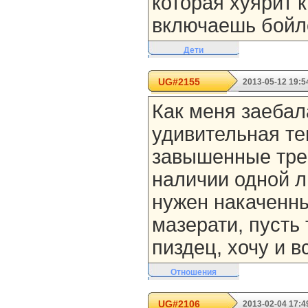
которая хуярит 
включаешь бойл
Дети
UG#2155
2013-05-12 19:5
Как меня заебал
удивительная т
завышенные тре
наличии одной л
нужен накаченны
мазерати, пусть
пиздец, хочу и в
Отношения
UG#2106
2013-02-04 17:4