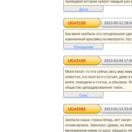
проводкой которая хуярит каждый раз 
Дети
UG#2155
2013-05-12 19:5
Как меня заебала эта сегодняшняя уд
накаченный красавец на мазерати, пуст
Отношения
UG#2106
2013-02-04 17:4
Меня бесит то что сейчас весь мир живе
новостях, и в газетах и статьях, даже 
книги, передачи и статьи, а обычные. Р
общество деградированное такое...
Секс
UG#2092
2013-01-13 23:3
Заебала наша страна блядь, вот нахуя
ночам мучили. Закончил, думаю, ну блядь
менеджером каким то идти, ебашить пяти