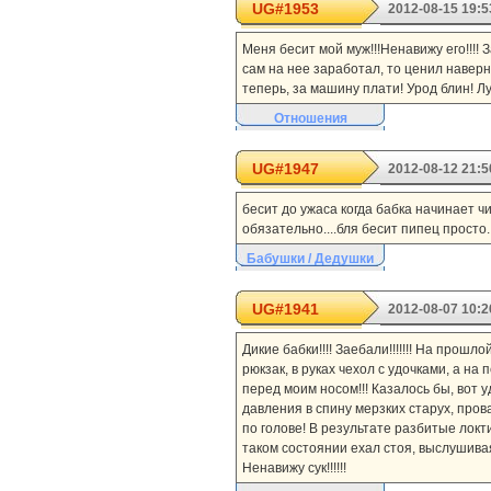
UG#1953
2012-08-15 19:5
Меня бесит мой муж!!!Ненавижу его!!!! 
сам на нее заработал, то ценил наверн
теперь, за машину плати! Урод блин! Л
Отношения
UG#1947
2012-08-12 21:5
бесит до ужаса когда бабка начинает чи
обязательно....бля бесит пипец просто..
Бабушки / Дедушки
UG#1941
2012-08-07 10:2
Дикие бабки!!!! Заебали!!!!!!! На прош
рюкзак, в руках чехол с удочками, а на
перед моим носом!!! Казалось бы, вот уд
давления в спину мерзких старух, пров
по голове! В результате разбитые локт
таком состоянии ехал стоя, выслушивая от
Ненавижу сук!!!!!!