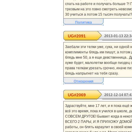
спать на работе и получать больше ?! П
трезвым на это говно смотреть невозмо
30 учиться а потом 15 тысяч получать!?
Политика
UG#2091
2013-01-13 22:3
Заебали эти телки уже, сука, ни одной
комплименты блядь им пишут, а потом 
блядь мне 50, а я еще девственница.. 
хуже будет, малолетки вообще пиздец с
права телкам урезать срочно, иначе пи
блядь напрыгнет на тебя сразу.
Отношения
UG#2069
2012-12-14 07:4
Здраствуйте, мне 17 лет, и я пока ещё 
всё это время, пока я учился в школе, 
СОВСЕМ ДРУГОЕ! Бывает когда в некото
ВСЕГО 2 ПАРЫ, И Я ПРИХОЖУ ДОМОЙ РА
работы, он блять караулит в своей ком