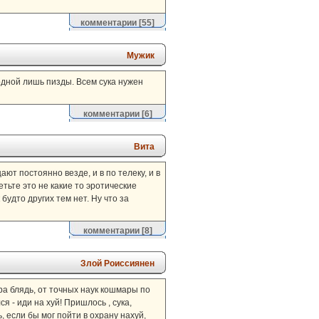
комментарии
[55]
Мужик
дной лишь пизды. Всем сука нужен
комментарии
[6]
Вита
ают постоянно везде, и в по телеку, и в
етьте это не какие то эротические
будто других тем нет. Ну что за
комментарии
[8]
Злой Роиссиянен
ра блядь, от точных наук кошмары по
я - иди на хуй! Пришлось , сука,
, если бы мог пойти в охрану нахуй,