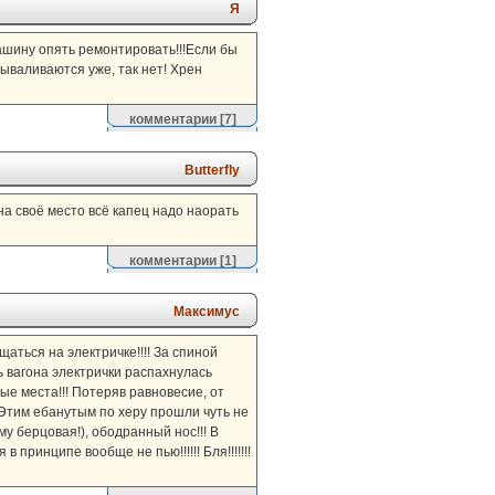
Я
 машину опять ремонтировать!!!Если бы
вываливаются уже, так нет! Хрен
комментарии
[7]
Butterfly
 на своё место всё капец надо наорать
комментарии
[1]
Максимус
аться на электричке!!!! За спиной
рь вагона электрички распахнулась
ные места!!! Потеряв равновесие, от
 Этим ебанутым по херу прошли чуть не
му берцовая!), ободранный нос!!! В
в принципе вообще не пью!!!!!! Бля!!!!!!!