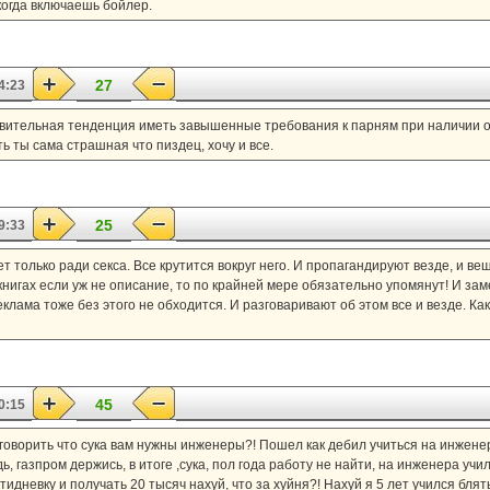
когда включаешь бойлер.
27
4:23
ивительная тенденция иметь завышенные требования к парням при наличии о
ь ты сама страшная что пиздец, хочу и все.
25
9:33
т только ради секса. Все крутится вокруг него. И пропагандируют везде, и вещ
в книгах если уж не описание, то по крайней мере обязательно упомянут! И зам
еклама тоже без этого не обходится. И разговаривают об этом все и везде. Как 
45
0:15
 говорить что сука вам нужны инженеры?! Пошел как дебил учиться на инжене
, газпром держись, в итоге ,сука, пол года работу не найти, на инженера училс
дневку и получать 20 тысяч нахуй, что за хуйня?! Нахуй я 5 лет учился блять