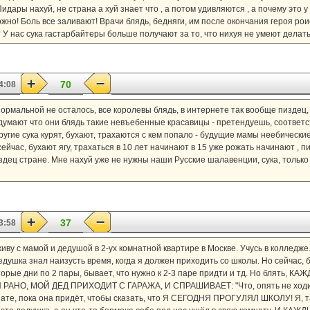
идары нахуй, не страна а хуй знает что , а потом удивляются , а почему это у
жно! Боль все заливают! Врачи блядь, бедняги, им после окончания героя рои
 У нас сука гастарбайтеры больше получают за то, что нихуя не умеют делать!
70
4:08
 нормальной не осталось, все королевы блядь, в интернете так вообще пиздец,
думают что они блядь такие невъебенные красавицы - претендуешь, соответст
Другие сука курят, бухают, трахаются с кем попало - будущие мамы неебическ
ейчас, бухают ягу, трахаться в 10 лет начинают в 15 уже рожать начинают , п
здец стране. Мне нахуй уже не нужны наши Русские шалавенции, сука, только с
37
3:58
живу с мамой и дедушой в 2-ух комнатной квартире в Москве. Учусь в колледже.
дедушка знал наизусть время, когда я должен приходить со школы. Но сейчас, б
рые дни по 2 пары, бывает, что нужно к 2-3 паре придти и тд. Но блять, 
НО, МОЙ ДЕД ПРИХОДИТ С ГАРАЖА, И СПРАШИВАЕТ: "Что, опять не ходил?"
нате, пока она придёт, чтобы сказать, что Я СЕГОДНЯ ПРОГУЛЯЛ ШКОЛУ! Я, так