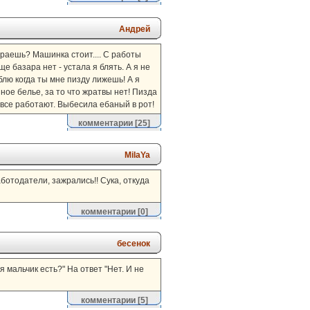
Андрей
тираешь? Машинка стоит.... С работы
е базара нет - устала я блять. А я не
блю когда ты мне пизду лижешь! А я
язное белье, за то что жратвы нет! Пизда
к все работают. Выбесила ебаный в рот!
комментарии
[25]
MilaYa
аботодатели, зажрались!! Сука, откуда
комментарии
[0]
бесенок
я мальчик есть?" На ответ "Нет. И не
комментарии
[5]