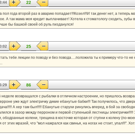
22
3:44
За пол года второй раз в аварию попадает!!!Козел!!!И так денег нет, а теперь
ое. А так мама моя кредит выплачивает! Хотела к стоматологу сходить, зубы 
учше бы башкой своей об руль пизданулся!
25
0:02
тать тебе лекции по поводу и без повода.....положила ты к примеру что-то не
..
86
6:29
лой неделе возвращался с рыбалки в отличном настроении, но пришлось возвращ
 перроне уже ждут электричку дикие ебанутые бабки!!! Так получилось, что две
ача!!!!! А хер там был!!!!! Ебанутые старухи ринулись вперед, в бой за свобод
алился в зазор между перроном и первой ступенькой лестницы электрички!!!!!
и, ободранные колени, трещина в косточке которая от ступни к колену (по-мое
 этих мразей, что "мол нажрался как свинья, на ногах не стоит, упал!!!". Хотя 