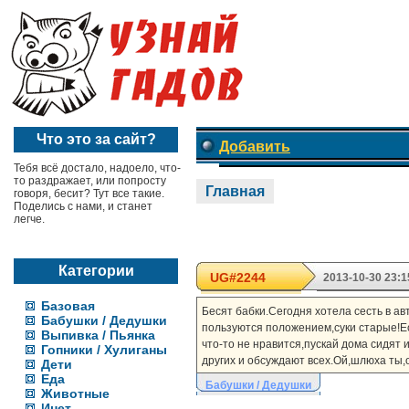
Что это за сайт?
Добавить
Тебя всё достало, надоело, что-
то раздражает, или попросту
Главная
говоря, бесит? Тут все такие.
Поделись с нами, и станет
легче.
Категории
UG#2244
2013-10-30 23:1
Базовая
Бесят бабки.Сегодня хотела сесть в ав
Бабушки / Дедушки
пользуются положением,суки старые!Ес
Выпивка / Пьянка
что-то не нравится,пускай дома сидят 
Гопники / Хулиганы
других и обсуждают всех.Ой,шлюха ты,о
Дети
Еда
Бабушки / Дедушки
Животные
Инет