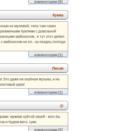
комментарии
[8]
Кукиш
нную из муляжей, типа там такая
пережжеными буклями с довольной
занными майонезом.. и тут этот дебил
 с майонезом не ел.. ну пиздец господа
комментарии
[1]
Люсия
ла! Это даже не клубная музыка, и не
понтовый цирк!
комментарии
[1]
@
ами. мужики хуйтой своей - кого бы
ак и будем жить. суки.
комментарии
[0]