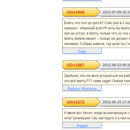
UG#1908
2012-07-09 16:3
Блять что это за хуета? Секс раз в 2 н
пришел - ебанный в рот!!! хоть бы жопу
хуя не устал, я блять только что со с
блять люблю минет - только не делает ег
ленивая. Собаку завела, так хули ты с 
Секс
UG#1887
2012-06-23 00:2
Заебало, что не могу устроиться на ра
это всё взять??? сами сидят Олени туп
Работа / Коллеги
UG#1872
2012-06-15 17:4
А меня вот бесит, когда встречаешься с
хочу" реагируют так, как будто я у них 
Родня