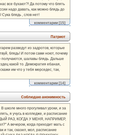
 нас все бухают?! Да потому что блять
ссии надо давать, как можно блядь до
 Сука блядь , слов нет!
комментарии
[15]
Патриот
 гарем разведут из задротов, которые
вуй, блядь! И потом сами ноют, почему
ие получаются, шалавы блядь. Дальше
издец какой то. Демократия ебаная,
кажи им что у тебя мерседес, так,
комментарии
[14]
Соблюдаю анонимность
 В школе много прогуливал уроки, и за
лять, я учусь в колледже, и расписание
КАЖДЫЙ РАЗ, КОГДА У МЕНЯ, НАПРИМЕР,
 А вечером, когда приходит мать с
 и так, сказил, мол, расписание