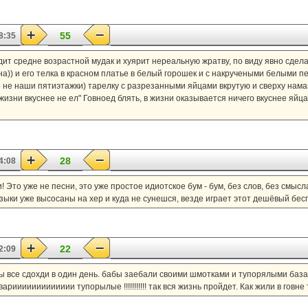
55
8:35
ит средне возрастной мудак и хуярит нереальную жратву, по виду явно сдела
а)) и его телка в красном платье в белый горошек и с накручеными белыми 
о не наши пятиэтажки) тарелку с разрезанными яйцами вкрутую и сверху нама
жизни вкуснее не ел" Говноед блять, в жизни оказывается ничего вкуснее яйца
28
4:08
ни! Это уже не песни, это уже простое идиотское бум - бум, без слов, без смыс
зыки уже высосаны на хер и куда не сунешся, везде играет этот дешёвый бес
22
2:09
ы все сдохди в один день. бабы заебали своими шмотками и тупорялыми базар
иииииииииииии тупорылые !!!!!!!!!!! так вся жизнь пройдет. Как жили в говне т