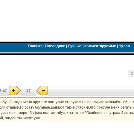
Главная
|
Последние
|
Лучшие
|
Комментируемые
|
Чулан
1
37
5:47
тобус.А сзади меня орут эти чокнутые старухи и говорили,что молодёжь обнаг
ли старые,то сразу больные.Бывают такие старики,что покруче меня бегать 
и давление мерят.Зафига им в автобусах кататься?Особенно по утрам.И летом
й, гандон ты.Бесят уже