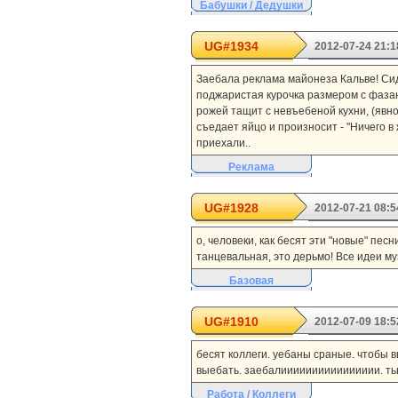
Бабушки / Дедушки
UG#1934
2012-07-24 21:1
Заебала реклама майонеза Кальве! Сид
поджаристая курочка размером с фазан
рожей тащит с невъебеной кухни, (явн
съедает яйцо и произносит - "Ничего в 
приехали..
Реклама
UG#1928
2012-07-21 08:5
о, человеки, как бесят эти "новые" пес
танцевальная, это дерьмо! Все идеи му
Базовая
UG#1910
2012-07-09 18:5
бесят коллеги. уебаны сраные. чтобы в
выебать. заебалииииииииииииииии. тьвар
Работа / Коллеги