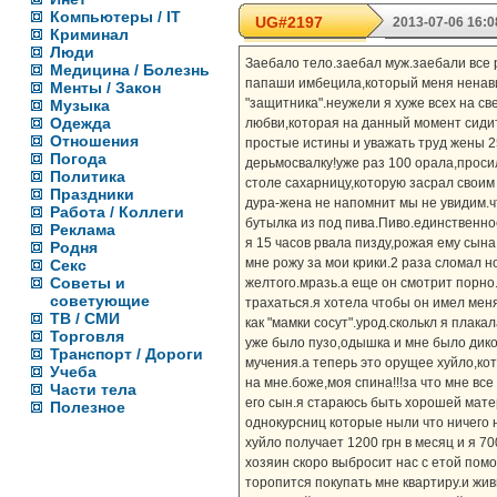
Компьютеры / IT
UG#2197
2013-07-06 16:0
Криминал
Люди
Заебало тело.заебал муж.заебали все 
Медицина / Болезнь
папаши имбецила,который меня ненавид
Менты / Закон
"защитника".неужели я хуже всех на с
Музыка
Одежда
любви,которая на данный момент сиди
Отношения
простые истины и уважать труд жены 2
Погода
дерьмосвалку!уже раз 100 орала,проси
Политика
столе сахарницу,которую засрал своим
Праздники
дура-жена не напомнит мы не увидим.ч
Работа / Коллеги
бутылка из под пива.Пиво.единственное
Реклама
я 15 часов рвала пизду,рожая ему сын
Родня
мне рожу за мои крики.2 раза сломал 
Секс
Советы и
желтого.мразь.а еще он смотрит порно.
советующие
трахаться.я хотела чтобы он имел меня 
ТВ / СМИ
как "мамки сосут".урод.сколькл я плака
Торговля
уже было пузо,одышка и мне было дико
Транспорт / Дороги
мучения.а теперь это орущее хуйло,кот
Учеба
на мне.боже,моя спина!!!за что мне вс
Части тела
его сын.я стараюсь быть хорошей матер
Полезное
однокурсниц которые ныли что ничего н
хуйло получает 1200 грн в месяц и я 70
хозяин скоро выбросит нас с етой пом
торопится покупать мне квартиру.и жив