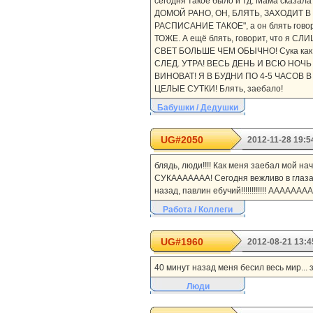
сегодня такое было и тд. Мама сказал
ДОМОЙ РАНО, ОН, БЛЯТЬ, ЗАХОДИТ В КО
РАСПИСАНИЕ ТАКОЕ", а он блять говор
ТОЖЕ. А ещё блять, говорит, что 
СВЕТ БОЛЬШЕ ЧЕМ ОБЫЧНО! Сука как 
СЛЕД. УТРА! ВЕСЬ ДЕНЬ И ВСЮ НОЧЬ 
ВИНОВАТ! Я В БУДНИ ПО 4-5 ЧАСОВ
ЦЕЛЫЕ СУТКИ! Блять, заебало!
Бабушки / Дедушки
UG#2050
2012-11-28 19:5
блядь, люди!!!! Как меня заебал мой на
СУКААААААА! Сегодня вежливо в глаза н
назад, павлин ебучий!!!!!!!!!!!! ААААА
Работа / Коллеги
UG#1960
2012-08-21 13:4
40 минут назад меня бесил весь мир... 
Люди