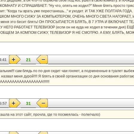
а это дедушке, а он что-то бормоча себе под нос ушёл в свою комнату. И 
МНАТУ И СПРАШИВАЕТ: "Ну что, опять не ходил?" Меня блять просто трясё
ит: "Когда ты врать уже перестанешь..." и уходит. И ТАК УЖЕ ПОЛТАРА ГОД
я СЛИШКОМ МНОГО СИЖУ ЗА КОМПЬЮТЕРОМ, ОЧЕНЬ МНОГО СВЕТА НАГОРАЕТ,
меня это бесит блять! ОН ПРОСЫПАЕТСЯ БЛЯТЬ, В 7 УТРА И ВКЛЮЧАЕТ Т
У НЕГО РАБОТАЕТ ТЕЛЕВИЗОР (если он не куда не ходил в течении дня) 
 В ОБЩЕМ ЗА КОМПОМ СИЖУ, ТЕЛЕВИЗОР Я НЕ СМОТРЮ. А ЕМУ, БЛЯТЬ, 
21
4:41
чальник!!! сам блядь по по-дня сидит чаи гоняет, а подчиненные в туалет выбе
азвал меня дурой!!!! Я блять в своей организации со дня основания работаю
ААААААААААААААААААААА!!!!!!!
31
5:57
зашла на этот сайт, прочла, где то посмеялась - полегчало)