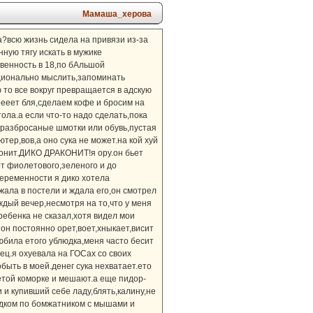
Мамаша_херова
а?всю жизнь сидела на привязи из-за
ную тягу искать в мужике
твенность в 18,по бАльшой
ационально мыслить,запоминать
 то все вокруг превращается в адскую
еееет бля,сделаем кофе и бросим на
ола.а если что-то надо сделать,пока
,разбросаные шмотки или обувь,пустая
тер,вов,а оно сука не может.на кой хуй
аконит.ДИКО ДРАКОНИТ!я ору.он бьет
т фиолетового,зеленого и до
беременности я дико хотела
ежала в постели и ждала его,он смотрел
аждый вечер,несмотря на то,что у меня
ребенка не сказал,хотя видел мои
 он постоянно орет,воет,хныкает,висит
любила етого ублюдка,меня часто бесит
ец.я охуевала на ГОСах со своих
быть в моей.денег сука нехватает.ето
 етой коморке и мешают.а еще пидор-
 и купивший себе ладу,блять,калину,не
родком по бомжатником с мышами и