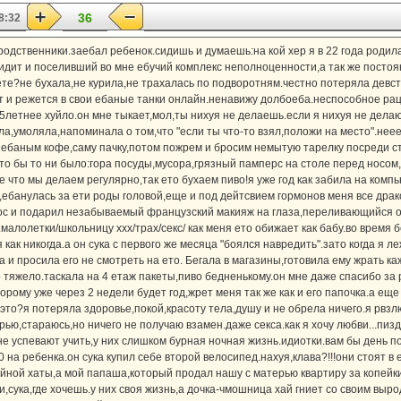
36
8:32
родственники.заебал ребенок.сидишь и думаешь:на кой хер я в 22 года родил
ит и поселивший во мне ебучий комплекс неполноценности,а так же постоян
вете?не бухала,не курила,не трахалась по подворотням.честно потеряла девс
т и режется в свои ебаные танки онлайн.ненавижу долбоеба.неспособное р
5летнее хуйло.он мне тыкает,мол,ты нихуя не делаешь.если я нихуя не делаю
ла,умоляла,напоминала о том,что "если ты что-то взял,положи на место".нее
 ебаным кофе,саму пачку,потом пожрем и бросим немытую тарелку посреди ст
то бы то ни было:гора посуды,мусора,грязный памперс на столе перед носом
 что мы делаем регулярно,так ето бухаем пиво!я уже год как забила на компью
а,ебанулась за ети роды головой,еще и под дейтсвием гормонов меня все др
нос и подарил незабываемый французский макияж на глаза,переливающийся о
малолетки/школьницу xxx/трах/секс/ как меня ето обижает как бабу.во время 
как никогда.а он сука с первого же месяца "боялся навредить".зато когда я л
ла и просила его не смотреть на ето. Бегала в магазины,готовила ему жрать к
 тяжело.таскала на 4 етаж пакеты,пиво бедненькому.он мне даже спасибо за 
орому уже через 2 недели будет год,жрет меня так же как и его папочка.а еще
е это?я потеряла здоровье,покой,красоту тела,душу и не обрела ничего.я рвз
ью,стараюсь,но ничего не получаю взамен.даже секса.как я хочу любви...пизд
е успевают учить,у них слишком бурная ночная жизнь.идиотки.вам бы день по
0 на ребенка.он сука купил себе второй велосипед.нахуя,клава?!!!они стоят в
ойной хаты,а мой папаша,который продал нашу с матерью квартиру за копейки
и,сука,где хочешь.у них своя жизнь,а дочка-чмошница хай гниет со своим вы