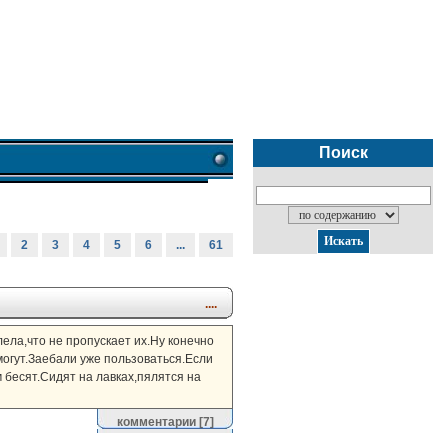
Поиск
2
3
4
5
6
...
61
....
лела,что не пропускает их.Ну конечно
могут.Заебали уже пользоваться.Если
 бесят.Сидят на лавках,пялятся на
комментарии
[7]