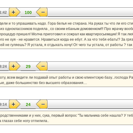
100
1:42
едели и то упрашивать надо. Гора белья не стирана. На руках ты что ли его с
 из одноклассников подняла , со своим ебаным домовенком!!! Про жрачку вообщ
па процедур пришел! Молча приготовил и сожрал как квартиросьемщик! Я так лю
о не хуя - не нравится. Нравиться когда ее ебут. А за что тебя ебать!? За гр
ней не гуляешь? Я устала, я отдыхать хочу! От чего ты устала, от работы ? та
29
8:24
боту, всем видите ли подавай опыт работы и свою клиентскую базу...господа Р
ые, даже большинство без высшего образования....
24
9:14
 родственниками и у них, сука, первый вопрос "Ты мальчика себе нашла? У теб
на глазах себе ногу отпилила..