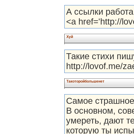
А ссылки работа
<a href='http://l
Хуй
Такие стихи пиш
http://lovof.me/z
Такоторойбольшенет
Самое страшное,
В основном, сов
умереть, дают те
которую ты испы