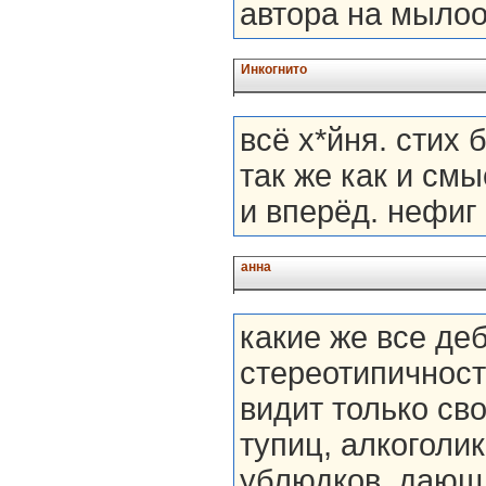
автора на мылоооо
Инкогнито
всё х*йня. стих 
так же как и см
и вперёд. нефиг
анна
какие же все деб
стереотипичность
видит только сво
тупиц, алкоголи
ублюдков, дающи