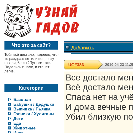
Что это за сайт?
Добавить
Тебя всё достало, надоело, что-
то раздражает, или попросту
говоря, бесит? Тут все такие.
UG#386
2010-04-23 11:2
Поделись с нами, и станет
легче.
Все достало мен
Всё достало мен
Категории
Спаса нет на уч
Базовая
Бабушки / Дедушки
И дома вечные п
Выпивка / Пьянка
Гопники / Хулиганы
Убил близкую по
Дети
Еда
Животные
Инет