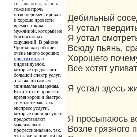
соглашаются, так как
тоже не прочь
поэкспериментировать
Дебильный сосед
и хорошо провести
время с таким
Я устал твердит
мужчиной, который не
Я устал смотрет
боится новых
ощущений. В районе
Всюду пьянь, сра
Чрниковки работает
очень много хороших
Хорошего почему
проституток
и
индивидуалок,
Все хотят упиват
которые предлагают
большой спектр услуг,
а также по самым
минимальным ценам.
Я устал здесь жи
Если хотите провести
время хорош и быстро,
то можете заказать
экспресс услуги,
которые наши девушки
Я просыпаюсь во
предоставляют
максимально
Возле грязного 
профессионально, так,
что даже за полчаса вы