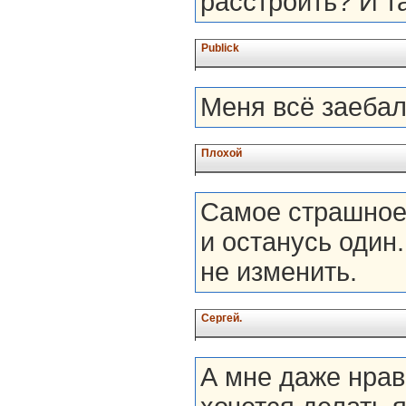
расстроить? И та
Publick
Меня всё заебало
Плохой
Самое страшное, 
и останусь один.
не изменить.
Сергей.
А мне даже нрави