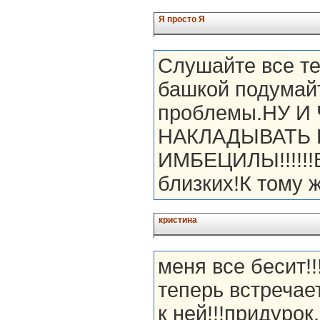
Я просто Я
Слушайте все те
башкой подумайт
проблемы.НУ И
НАКЛАДЫВАТЬ 
ИМБЕЦИЛЫ!!!!!!В
близких!К том
кристина
меня все бесит!!
теперь встречае
к ней!!!придурок,