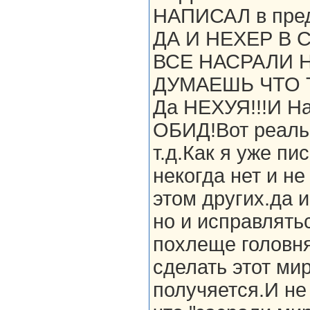
НАПИСАЛ в пре
ДА И НЕХЕР В 
ВСЕ НАСРАЛИ Н
ДУМАЕШЬ ЧТО 
Да НЕХУЯ!!!И На
ОБИД!Вот реальн
т.д.Как я уже пи
некогда нет и не
этом других.да 
но и исправлять
похлеще головня
сделать этот мир
получяется.И не