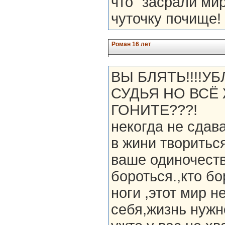
что "засрали ми
чуточку почище!
Роман 16 лет
ВЫ БЛЯТЬ!!!!У
СУДЬЯ НО ВСЁ 
ГОНИТЕ???!
некогда не сдав
в жини твориться
ваше одиночеств
бороться.,кто бо
ноги ,этот мир н
себя,жизнь нужн