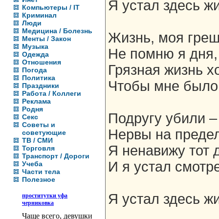
Я устал здесь жи
Компьютеры / IT
Криминал
Люди
Медицина / Болезнь
Жизнь, моя гре
Менты / Закон
Музыка
Не помню я дня,
Одежда
Отношения
Грязная жизнь х
Погода
Политика
Чтобы мне было 
Праздники
Работа / Коллеги
Реклама
Родня
Подругу убили –
Секс
Советы и
Нервы на предел
советующие
ТВ / СМИ
Я ненавижу тот 
Торговля
Транспорт / Дороги
И я устал смотре
Учеба
Части тела
Полезное
Я устал здесь жи
проститутки уфа
черниковка
Чаще всего, девушки