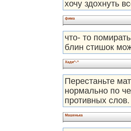
хочу здохнуть всё д
фима
что- то помирать
блин стишок мож
Хади^-^
Перестаньте мат
нормально по че
противных слов.
Машенька