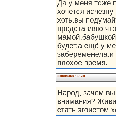
Да у меня тоже 
хочется исчезну
хоть.вы подумай
представляю что
мамой.бабушкой
будет.а ещё у м
забеременела.и 
плохое время.
dеmоn аkа лелуш
Народ, зачем вы
внимания? Живит
стать эгоистом х