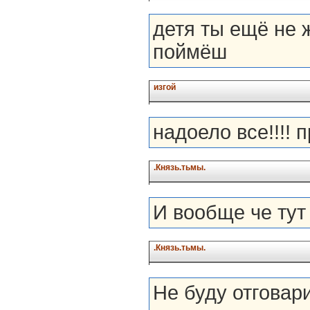
детя ты ещё не 
поймёш
изгой
надоело все!!!! 
.Князь.тьмы.
И вообще че тут
.Князь.тьмы.
Не буду отговари