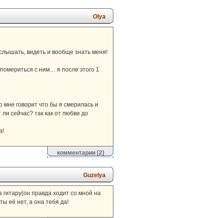
Olya
слышать, видеть и вообще знать меня!
помериться с ним… я после этого 1
о мне говорит что бы я смерилась и
ли сейчас? так как от любви до
а!
комментарии
[2]
Guzelya
а гитару(он правда ходит со мной на
ты её нет, а она тебя да!