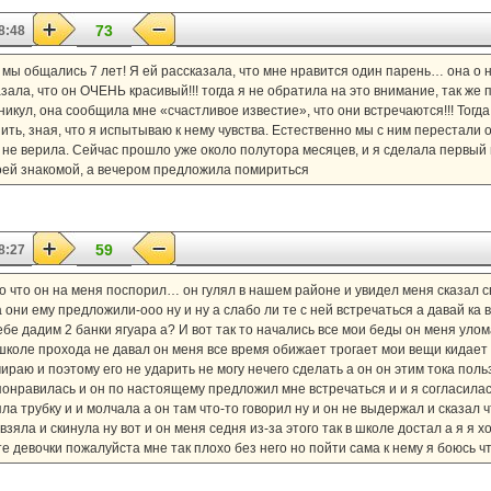
73
8:48
 мы общались 7 лет! Я ей рассказала, что мне нравится один парень… она о н
казала, что он ОЧЕНЬ красивый!!! тогда я не обратила на это внимание, так ж
икул, она сообщила мне «счастливое известие», что они встречаются!!! Тогда
упить, зная, что я испытываю к нему чувства. Естественно мы с ним перестали
 не верила. Сейчас прошло уже около полутора месяцев, и я сделала первый 
оей знакомой, а вечером предложила помириться
59
8:27
го что он на меня поспорил… он гулял в нашем районе и увидел меня сказал 
а они ему предложили-ооо ну и ну а слабо ли те с ней встречаться а давай ка
бе дадим 2 банки ягуара а? И вот так то начались все мои беды он меня улом
школе прохода не давал он меня все время обижает трогает мои вещи кидает их
амираю и поэтому его не ударить не могу нечего сделать а он он этим тока поль
 понравилась и он по настоящему предложил мне встречаться и и я согласилась
ла трубку и и молчала а он там что-то говорил ну и он не выдержал и сказал ч
зяла и скинула ну вот и он меня седня из-за этого так в школе достал а я я 
ите девочки пожалуйста мне так плохо без него но пойти сама к нему я боюсь 