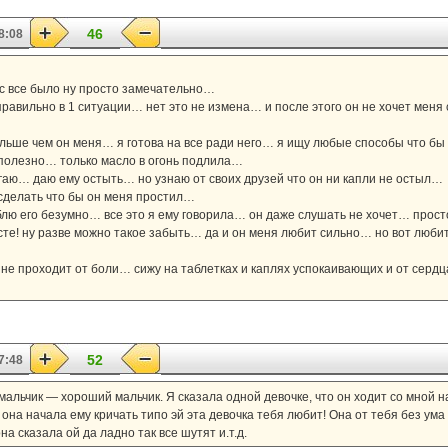
46
8:08
…
нас все было ну просто замечательно…
равильно в 1 ситуации… нет это не измена… и после этого он не хочет меня 
льше чем он меня… я готова на все ради него… я ищу любые способы что бы 
 полезно… только масло в огонь подлила…
рогаю… даю ему остыть… но узнаю от своих друзей что он ни капли не остыл…
 сделать что бы он меня простил…
юблю его безумно… все это я ему говорила… он даже слушать не хочет… прост
те! ну разве можно такое забыть… да и он меня любит сильно… но вот любит 
не проходит от боли… сижу на таблетках и каплях успокаивающих и от сердц
52
7:48
альчик — хороший мальчик. Я сказала одной девочке, что он ходит со мной н
 она начала ему кричать типо эй эта девочка тебя любит! Она от тебя без ума 
а сказала ой да ладно так все шутят и.т.д.