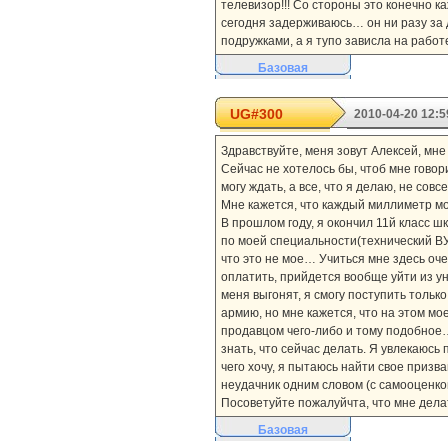
телевизор!!! Со стороны это конечно к
сегодня задерживаюсь… он ни разу за д
подружками, а я тупо зависла на работ
Базовая
UG#300
2010-04-20 12:5
Здравствуйте, меня зовут Алексей, мне 
Сейчас не хотелось бы, чтоб мне гово
могу ждать, а все, что я делаю, не совс
Мне кажется, что каждый миллиметр мо
В прошлом году, я окончил 11й класс ш
по моей специальности(технический ВУ
что это не мое… Учиться мне здесь очен
оплатить, прийдется вообще уйти из у
меня выгонят, я смогу поступить тольк
армию, но мне кажется, что на этом мо
продавцом чего-либо и тому подобное… 
знать, что сейчас делать. Я увлекаюсь
чего хочу, я пытаюсь найти свое призв
неудачник одним словом (с самооценко
Посоветуйте пожалуйчта, что мне дела
Базовая