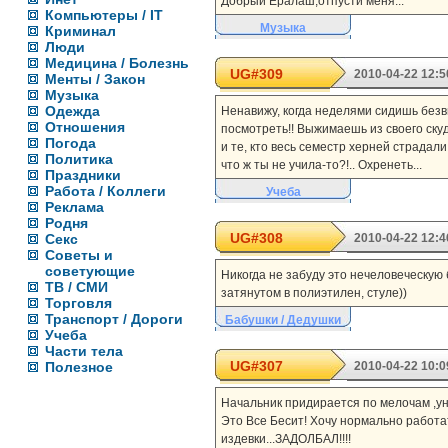
Добрый Ералаш,отпусти меня...
Компьютеры / IT
Музыка
Криминал
Люди
Медицина / Болезнь
UG#309
2010-04-22 12:5
Менты / Закон
Музыка
Одежда
Ненавижу, когда неделями сидишь безвы
Отношения
посмотреть!! Выжимаешь из своего скуд
Погода
и те, кто весь семестр херней страдали
Политика
что ж ты не учила-то?!.. Охренеть...
Праздники
Работа / Коллеги
Учеба
Реклама
Родня
UG#308
Секс
2010-04-22 12:4
Советы и
советующие
Никогда не забуду это нечеловеческую 
ТВ / СМИ
затянутом в полиэтилен, стуле))
Торговля
Транспорт / Дороги
Бабушки / Дедушки
Учеба
Части тела
UG#307
Полезное
2010-04-22 10:0
Начальник придирается по мелочам ,уни
Это Все Бесит! Хочу нормально работат
издевки...ЗАДОЛБАЛ!!!!