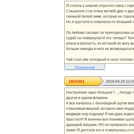
Я стояла у широко отрытого окна с гор
Слышался стук голых ветвей друг о дру
снежной белой зиме, которая не тороп
Но я грустила и сожалела по большей ч
Ох любовь! сколько ты преподносишь ра
судеб ты повернула! И что теперь? Тепе
упала в пропасть, из которой не могу в
больше никогда в него не возвращаться
Чай стал уже холодный и село тусклое 
Отношения
UG#301
2010-04-20 12:5
Настроение одно большое Г..., погода
другое в одном флаконе.
А все началось с безобидной шутки мое
плюшевым мишкой, которого мне подари
медведя под подушку! Я как дура ходила
брал его!!! Я конечно все понимаю шутк
дурацкой игрушки, НО он прекрасно знае
лежит.Я достала его и отвернулась к ст