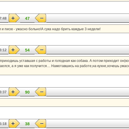
47
7:48
и и писю - ужасно больно!А сука надо брить каждые 3 недели!
54
3:12
,приходишь уставшая с работы и голодная как собака. А потом приходит он(к
аелся, а я уже как получится.... Намотавшись на работе,на кухне,хочешь ужас
90
3:37
38
5:18