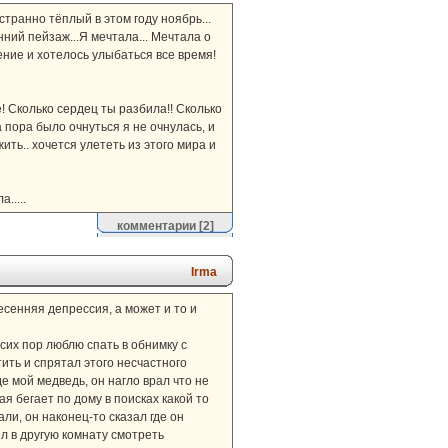
странно тёплый в этом году ноябрь...
нний пейзаж...Я мечтала... Мечтала о
ение и хотелось улыбаться все время!
! Сколько сердец ты разбила!! Сколько
 пора было очнуться я не очнулась, и
жить.. хочется улететь из этого мира и
.....
комментарии
[2]
Irma
сенняя депрессия, а может и то и
 сих пор люблю спать в обнимку с
ть и спрятал этого несчастного
де мой медведь, он нагло врал что не
ая бегает по дому в поисках какой то
али, он наконец-то сказал где он
ел в другую комнату смотреть