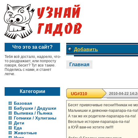
Что это за сайт?
Добавить
Тебя всё достало, надоело, что-
то раздражает, или попросту
Главная
говоря, бесит? Тут все такие.
Поделись с нами, и станет
легче.
Категории
UG#310
2010-04-22 14:2
Базовая
Бесят привязчивые песни!!!!никак не мо
Бабушки / Дедушки
Мальчишки и девчонки-парапара-па-па!
Выпивка / Пьянка
А так же их родители-парапара-па-па!
Гопники / Хулиганы
Веселые истории-парапара-па-па!
Дети
а КУЙ вам-не хотите ли!!!!
Еда
Животные
Инет