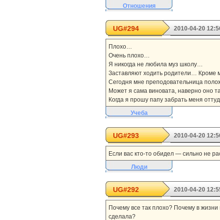
Отношения
UG#294
2010-04-20 12:5
Плохо…
Очень плохо…
Я никогда не любила муз школу…
Заставляют ходить родители… Кроме му
Сегодня мне преподовательница положи
Может я сама виновата, наверно оно т
Когда я прошу папу забрать меня оттуда,
Учеба
UG#293
2010-04-20 12:5
Если вас кто-то обидел — сильно не ра
Люди
UG#292
2010-04-20 12:5
Почему все так плохо? Почему в жизни 
сделала?