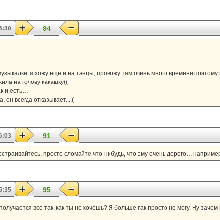
94
6:30
зыкалки, я хожу еще и на танцы, провожу там очень много времени поэтому
ла на голову какашку((
ак и есть…
 он всегда отказывает....(
91
6:03
сстраивайтесь, просто сломайте что-нибудь, что ему очень дорого… например,
95
5:35
получается все так, как ты не хочешь? Я больше так просто не могу. Ну зачем