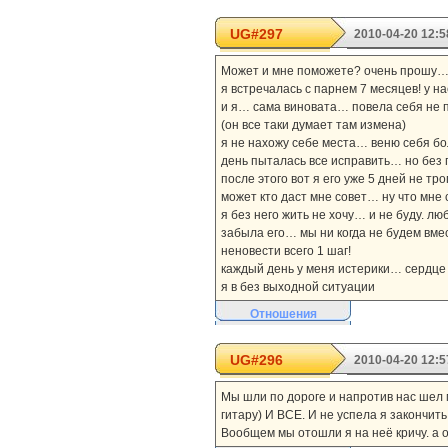
UG#297
2010-04-20 12:5
Может и мне поможете? очень прошу
я встречалась с парнем 7 месяцев! у 
и я… сама виновата… повела себя не п
(он все таки думает там измена)
я не нахожу себе места… веню себя бо
день пыталась все исправить… но без
после этого вот я его уже 5 дней не т
может кто даст мне совет… ну что мне
я без него жить не хочу… и не буду. л
забыла его… мы ни когда не будем вмес
неновести всего 1 шаг!
каждый день у меня истерики… сердце 
я в без выходной ситуации
Отношения
UG#296
2010-04-20 12:5
Мы шли по дороге и напротив нас шел м
гитару) И ВСЕ. И не успела я закончить
Вообщем мы отошли я на неё кричу. а он