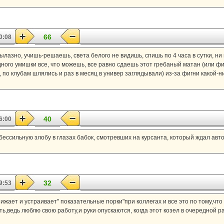
66
0:08
лазно, учишь-решаешь, света белого не видишь, спишь по 4 часа в сутки, ни 
ного умишки все, что можешь, все равно сдаешь этот гребаный матан (или физи
, по клубам шлялись и раз в месяц в универ заглядывали) из-за фигни какой-ниб
40
6:00
бессильную злобу в глазах бабок, смотревших на курсанта, который ждал авт
32
9:53
жает и устраивает" показательные порки"при коллегах и все это по тому,что п
ь,ведь люблю свою работу,и руки опускаются, когда этот козел в очередной 