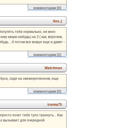
комментарии
[0]
Хех..(
погулять тебе нормально, ни кино
ку какую-нибудь) на 3 ( как, впрочем,
удь... А потом все вокруг еще и давят -
комментарии
[2]
Watchman
обуса, сидя на свежекупленном, еще
комментарии
[0]
tranna75
росто хочет тебя тупо трахнуть... Как
раз вызывает для очередной