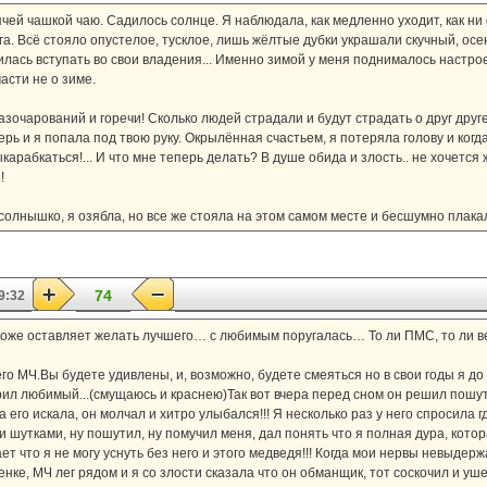
ячей чашкой чаю. Садилось солнце. Я наблюдала, как медленно уходит, как ни 
га. Всё стояло опустелое, тусклое, лишь жёлтые дубки украшали скучный, осе
илась вступать во свои владения... Именно зимой у меня поднималось настро
асти не о зиме.
зочарований и горечи! Сколько людей страдали и будут страдать о друг друге
рь и я попала под твою руку. Окрылённая счастьем, я потеряла голову и когда
ыкарабкаться!... И что мне теперь делать? В душе обида и злость.. не хочется 
!
солнышко, я озябла, но все же стояла на этом самом месте и бесшумно плакала
74
9:32
 тоже оставляет желать лучшего… с любимым поругалась… То ли ПМС, то ли ве
го МЧ.Вы будете удивлены, и, возможно, будете смеяться но в свои годы я до
л любимый...(смущаюсь и краснею)Так вот вчера перед сном он решил пошути
 его искала, он молчал и хитро улыбался!!! Я несколько раз у него спросила г
и шутками, ну пошутил, ну помучил меня, дал понять что я полная дура, котор
т что я не могу уснуть без него и этого медведя!!! Когда мои нервы невыдерж
енке, МЧ лег рядом и я со злости сказала что он обманщик, тот соскочил и уш