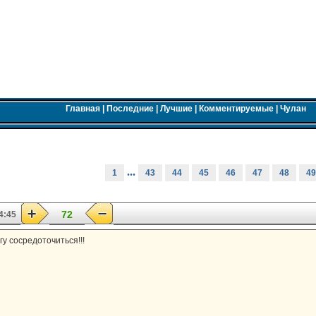
Главная
|
Последние
|
Лучшие
|
Комментируемые
|
Чулан
...
1
43
44
45
46
47
48
49
72
4:45
гу сосредоточиться!!!