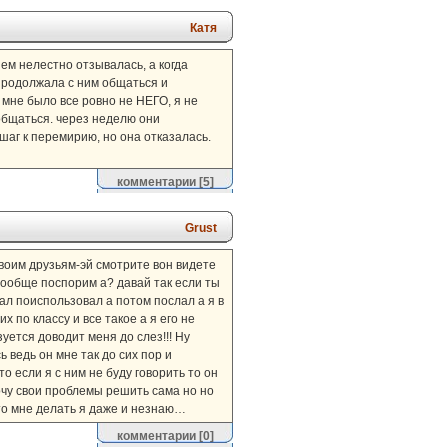
Катя
ем нелестно отзывалась, а когда
е продолжала с ним общаться и
 мне было все ровно не НЕГО, я не
 общаться. через неделю они
шаг к перемирию, но она отказалась.
комментарии
[5]
Grust
своим друзьям-эй смотрите вон видете
 вообще поспорим а? давай так если ты
ал поиспользовал а потом послал а я в
 по классу и все такое а я его не
зуется доводит меня до слез!!! Ну
 ведь он мне так до сих пор и
то если я с ним не буду говорить то он
хочу свои проблемы решить сама но но
что мне делать я даже и незнаю…
комментарии
[0]