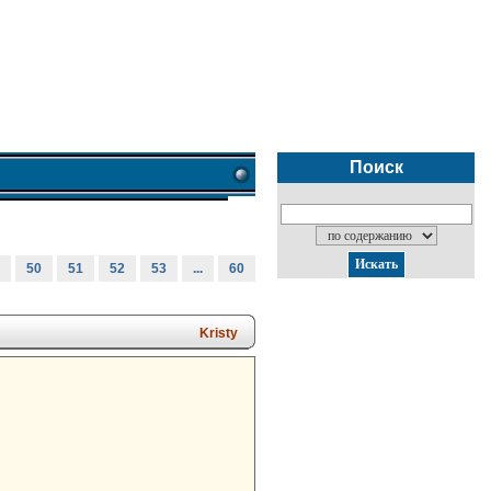
Поиск
50
51
52
53
...
60
Kristy