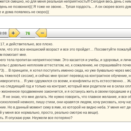
ажется смешно, но для меня реальная неприятность!!! Сегодня весь день с ним
ень не позвонил((( Я тоже не звоню… Тупая гордость… А он скорее всего дум
е и дома появлюсь не скоро(((
76
9:08
17, и действительно, все плохо.
рили, что это все юношеский возраст и все это пройдет… Посоветуйте пожалу
ем помогает мне.
его тела пропитан неприятностями. Это касается и учебы, и здоровья, и лич
колы с довольно неплохим аттестатом, но, к сожалению, не спрашивайте поче
З)… В принципе, я хотел поступить именно сюда, но уже буквально через ме
ь тяжело(4 сессии), и сейчас мне грозит перевод на контрактное обучение, но
ниверситета… Я уже сдружился со всеми, и конфликты есть естесственно… Жал
о на следующий год и только на контракт, который мои родители не в силах оп
е жизненное продвижение закончится, и я останусь жить в своем городишке и
Я не знаю, что мне делать. Не нужно говорить, что главное желание, и все 
 психологией немного, пишу стихи, они нравятся людям, хочу рисовать, хочу 
ание. Но в данный момент сижу в яме, из которой не видно неба. У меня нет 
й у меня все нормально, просто, реально смотрю на вещи).
ть. Я опускаю руки. Неужели все потеряно?