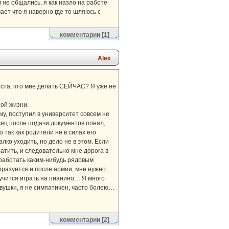
 не общались, я как назло на работе
ает что я наверно где то шляюсь с
комментарии
[1]
Alex
йста, что мне делать СЕЙЧАС? Я уже не
ной жизни.
му, поступил в университет совсем не
сяц после подачи документов понял,
 так как родители не в силах его
ко уходить, но дело не в этом. Если
латить, и следовательно мне дорога в
 работать каким-нибудь рядовым
образуется и после армии, мне нужно
научится играть на пианино… Я много
девушки, я не симпатичен, часто болею…
комментарии
[2]