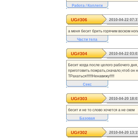
Работа / Коллеги
UG#306
2010-04-22 07:3
а меня бесит брить горячим воском ног
Части тела
UG#304
2010-04-22 03:0
Бесит когда после целого рабочего дня
приготовить пожрать,сначало,чтоб он н
ТРахаться!!!!!!Ненавижу!!!!!
Секс
UG#303
2010-04-20 18:0
бесит и не то слово хочется а не скем
Базовая
UG#302
2010-04-20 13:1