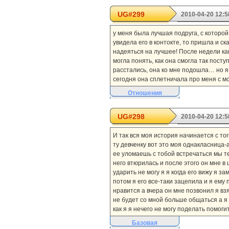
UG#299
2010-04-20 12:5
у меня была лучшая подруга, с которой
увидела его в контокте, то пришла и с
надеяться на лучшее! После недели кан
могла понять, как она смогла так пост
расстались, она ко мне подошла… но я
сегодня она сплетничала про меня с м
Отношения
UG#298
2010-04-20 12:5
И так вся моя история начинается с то
ту девченку вот это моя однакласница-
ее уломаешь с тобой встречаться мы те
него втюрилась и после этого он мне в 
ударить не могу я я когда его вижу я з
потом я его все-таки зацепила и я ему
нравится а вчера он мне позвонил я взя
не будет со мной больше общаться а я в
как я я нечего не могу поделать помог
Базовая