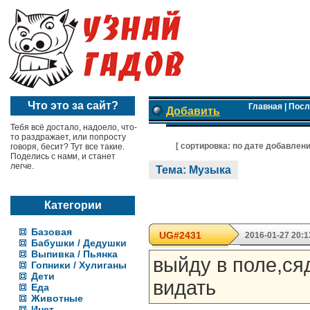
Что это за сайт?
Главная
|
Посл
Добавить
Тебя всё достало, надоело, что-
то раздражает, или попросту
[ cортировка:
по дате добавлен
говоря, бесит? Тут все такие.
Поделись с нами, и станет
легче.
Тема: Музыка
Категории
Базовая
UG#2431
2016-01-27 20:1
Бабушки / Дедушки
Выпивка / Пьянка
выйду в поле,ся
Гопники / Хулиганы
Дети
видать
Еда
Животные
Инет