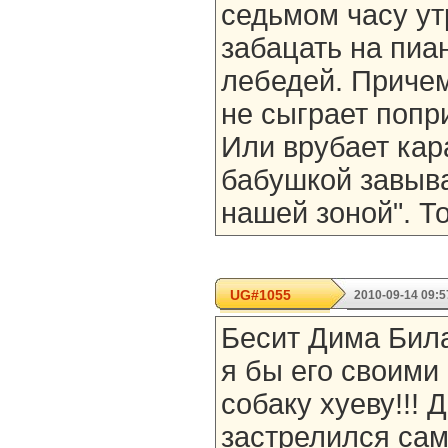
седьмом часу ут
забацать на пиа
лебедей. Причем
не сыграет попр
Или врубает кар
бабушкой завыва
нашей зоной". Т
UG#1055
2010-09-14 09:5
Бесит Дима Била
я бы его своими
собаку хуеву!!! 
застрелился сам 