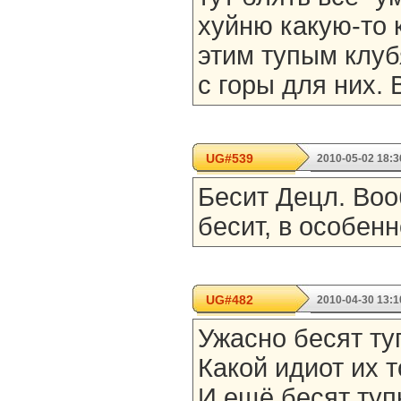
хуйню какую-то 
этим тупым клуб
с горы для них. 
UG#539
2010-05-02 18:3
Бесит Децл. Во
бесит, в особен
UG#482
2010-04-30 13:1
Ужасно бесят ту
Какой идиот их т
И ещё бесят туп