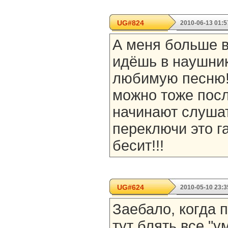
UG#824
2010-06-13 01:5
А меня больше в
идёшь в наушни
любимую песню!И
можно тоже посл
начинают слушат
переключи это га
бесит!!!
UG#624
2010-05-10 23:3
Заебало, когда 
тут блять все "