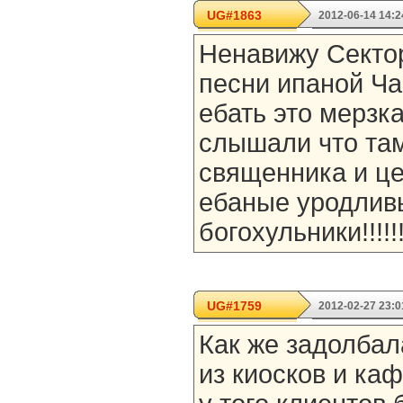
UG#1863
2012-06-14 14:2
Ненавижу Сектор
песни ипаной Ч
ебать это мерзк
слышали что там
священника и ц
ебаные уродлив
богохульники!!!!!!!!!!!
UG#1759
2012-02-27 23:0
Как же задолбал
из киосков и каф