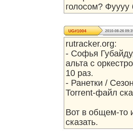
голосом? Фуууу б
UG#1004
2010-08-26 09:3
rutracker.org:
- Cофья Губайду
альта с оркестро
10 раз.
- Ранетки / Сезон
Torrent-файл ска
Вот в общем-то и
сказать.