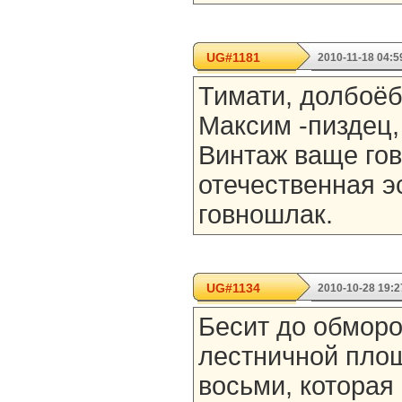
UG#1181
2010-11-18 04:5
Тимати, долбоё
Максим -пиздец, р
Винтаж ваще гов
отечественная э
говношлак.
UG#1134
2010-10-28 19:2
Бесит до обморо
лестничной площ
восьми, которая 