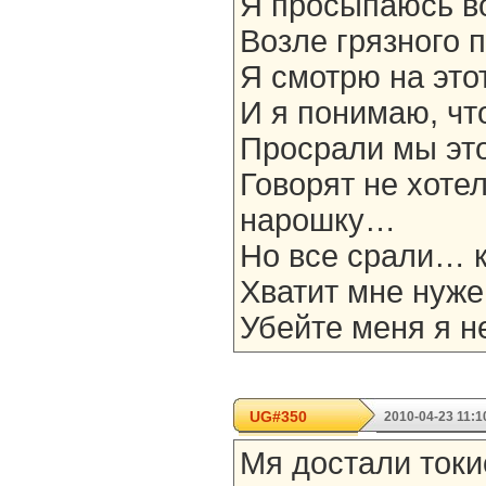
Я просыпаюсь во
Возле грязного 
Я смотрю на этот
И я понимаю, чт
Просрали мы эт
Говорят не хотел
нарошку…
Но все срали… 
Хватит мне нуж
Убейте меня я н
UG#350
2010-04-23 11:1
Мя достали токи