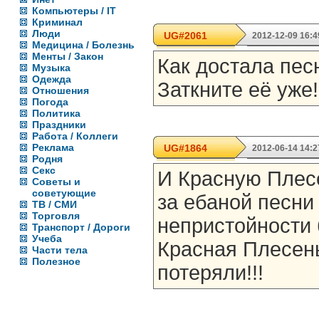
Компьютеры / IT
Криминал
Люди
UG#2061
2012-12-09 16:4
Медицина / Болезнь
Менты / Закон
Как достала пес
Музыка
Одежда
Заткните её уже
Отношения
Погода
Политика
Праздники
Работа / Коллеги
Реклама
UG#1864
2012-06-14 14:2
Родня
Секс
И Красную Плесе
Советы и
советующие
за ебаной песни
ТВ / СМИ
Торговля
непристойности 
Транспорт / Дороги
Учеба
Красная Плесен
Части тела
Полезное
потеряли!!!