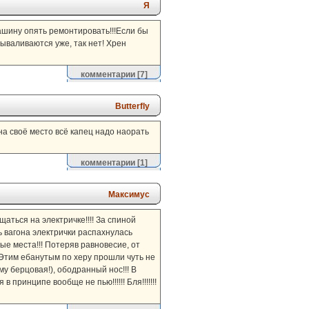
Я
 машину опять ремонтировать!!!Если бы
вываливаются уже, так нет! Хрен
комментарии
[7]
Butterfly
 на своё место всё капец надо наорать
комментарии
[1]
Максимус
аться на электричке!!!! За спиной
рь вагона электрички распахнулась
ные места!!! Потеряв равновесие, от
 Этим ебанутым по херу прошли чуть не
му берцовая!), ободранный нос!!! В
в принципе вообще не пью!!!!!! Бля!!!!!!!