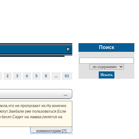
Поиск
2
3
4
5
6
...
61
....
лела,что не пропускает их.Ну конечно
могут.Заебали уже пользоваться.Если
 бесят.Сидят на лавках,пялятся на
комментарии
[7]