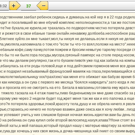
37
8:32
родственники.заебал ребенок.сидишь и думаешь:на кой хер я в 22 года родил
ит и поселивший во мне ебучий комплекс неполноценности,а так же постоян
вете?не бухала,не курила,не трахалась по подворотням.честно потеряла девс
т и режется в свои ебаные танки онлайн.ненавижу долбоеба.неспособное р
5летнее хуйло.он мне тыкает,мол,ты нихуя не делаешь.если я нихуя не делаю
ла,умоляла,напоминала о том,что "если ты что-то взял,положи на место".нее
 ебаным кофе,саму пачку,потом пожрем и бросим немытую тарелку посреди ст
то бы то ни было:гора посуды,мусора,грязный памперс на столе перед носом
 что мы делаем регулярно,так ето бухаем пиво!я уже год как забила на компью
а,ебанулась за ети роды головой,еще и под дейтсвием гормонов меня все др
нос и подарил незабываемый французский макияж на глаза,переливающийся о
малолетки/школьницу xxx/трах/секс/ как меня ето обижает как бабу.во время 
как никогда.а он сука с первого же месяца "боялся навредить".зато когда я л
ла и просила его не смотреть на ето. Бегала в магазины,готовила ему жрать к
 тяжело.таскала на 4 етаж пакеты,пиво бедненькому.он мне даже спасибо за 
орому уже через 2 недели будет год,жрет меня так же как и его папочка.а еще
е это?я потеряла здоровье,покой,красоту тела,душу и не обрела ничего.я рвз
ью,стараюсь,но ничего не получаю взамен.даже секса.как я хочу любви...пизд
е успевают учить,у них слишком бурная ночная жизнь.идиотки.вам бы день по
0 на ребенка.он сука купил себе второй велосипед.нахуя,клава?!!!они стоят в
ойной хаты,а мой папаша,который продал нашу с матерью квартиру за копейки
и,сука,где хочешь.у них своя жизнь,а дочка-чмошница хай гниет со своим вы