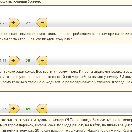
когда включаешь бойлер.
27
4:23
ивительная тенденция иметь завышенные требования к парням при наличии о
ь ты сама страшная что пиздец, хочу и все.
25
9:33
т только ради секса. Все крутится вокруг него. И пропагандируют везде, и вещ
в книгах если уж не описание, то по крайней мере обязательно упомянут! И зам
еклама тоже без этого не обходится. И разговаривают об этом все и везде. Как 
45
0:15
 говорить что сука вам нужны инженеры?! Пошел как дебил учиться на инжене
, газпром держись, в итоге ,сука, пол года работу не найти, на инженера училс
дневку и получать 20 тысяч нахуй, что за хуйня?! Нахуй я 5 лет учился блять