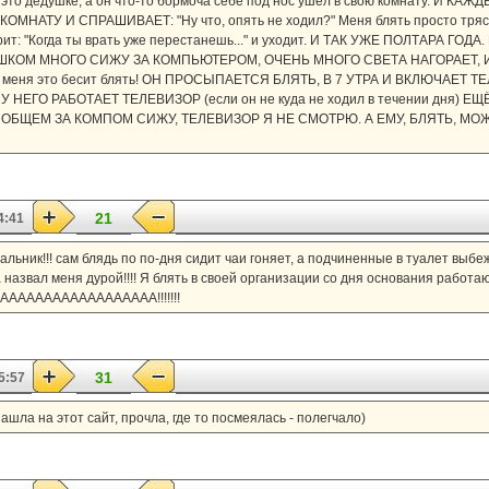
а это дедушке, а он что-то бормоча себе под нос ушёл в свою комнату. И 
МНАТУ И СПРАШИВАЕТ: "Ну что, опять не ходил?" Меня блять просто трясё
ит: "Когда ты врать уже перестанешь..." и уходит. И ТАК УЖЕ ПОЛТАРА ГОД
я СЛИШКОМ МНОГО СИЖУ ЗА КОМПЬЮТЕРОМ, ОЧЕНЬ МНОГО СВЕТА НАГОРАЕТ,
меня это бесит блять! ОН ПРОСЫПАЕТСЯ БЛЯТЬ, В 7 УТРА И ВКЛЮЧАЕТ Т
У НЕГО РАБОТАЕТ ТЕЛЕВИЗОР (если он не куда не ходил в течении дня) 
 В ОБЩЕМ ЗА КОМПОМ СИЖУ, ТЕЛЕВИЗОР Я НЕ СМОТРЮ. А ЕМУ, БЛЯТЬ, 
21
4:41
чальник!!! сам блядь по по-дня сидит чаи гоняет, а подчиненные в туалет выбе
азвал меня дурой!!!! Я блять в своей организации со дня основания работаю
ААААААААААААААААААААА!!!!!!!
31
5:57
зашла на этот сайт, прочла, где то посмеялась - полегчало)