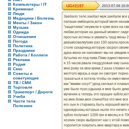
Компьютеры / IT
UG#2197
2013-07-06 16:0
Криминал
Люди
Заебало тело.заебал муж.заебали все 
Медицина / Болезнь
папаши имбецила,который меня ненавид
Менты / Закон
"защитника".неужели я хуже всех на с
Музыка
Одежда
любви,которая на данный момент сиди
Отношения
простые истины и уважать труд жены 2
Погода
дерьмосвалку!уже раз 100 орала,проси
Политика
столе сахарницу,которую засрал своим
Праздники
дура-жена не напомнит мы не увидим.ч
Работа / Коллеги
бутылка из под пива.Пиво.единственное
Реклама
я 15 часов рвала пизду,рожая ему сын
Родня
мне рожу за мои крики.2 раза сломал 
Секс
Советы и
желтого.мразь.а еще он смотрит порно.
советующие
трахаться.я хотела чтобы он имел меня 
ТВ / СМИ
как "мамки сосут".урод.сколькл я плака
Торговля
уже было пузо,одышка и мне было дико
Транспорт / Дороги
мучения.а теперь это орущее хуйло,кот
Учеба
на мне.боже,моя спина!!!за что мне вс
Части тела
его сын.я стараюсь быть хорошей матер
Полезное
однокурсниц которые ныли что ничего н
хуйло получает 1200 грн в месяц и я 70
хозяин скоро выбросит нас с етой пом
торопится покупать мне квартиру.и жив