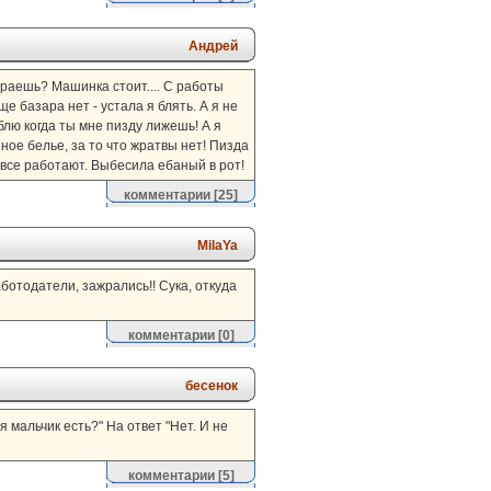
Андрей
тираешь? Машинка стоит.... С работы
е базара нет - устала я блять. А я не
блю когда ты мне пизду лижешь! А я
язное белье, за то что жратвы нет! Пизда
к все работают. Выбесила ебаный в рот!
комментарии
[25]
MilaYa
аботодатели, зажрались!! Сука, откуда
комментарии
[0]
бесенок
я мальчик есть?" На ответ "Нет. И не
комментарии
[5]