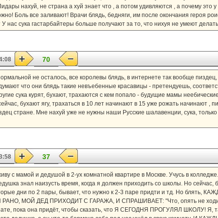
идары нахуй, не страна а хуй знает что , а потом удивляются , а почему это у
жно! Боль все заливают! Врачи блядь, бедняги, им после окончания героя рои
 У нас сука гастарбайтеры больше получают за то, что нихуя не умеют делать!
70
4:08
 нормальной не осталось, все королевы блядь, в интернете так вообще пиздец,
думают что они блядь такие невъебенные красавицы - претендуешь, соответст
Другие сука курят, бухают, трахаются с кем попало - будущие мамы неебическ
ейчас, бухают ягу, трахаться в 10 лет начинают в 15 уже рожать начинают , п
здец стране. Мне нахуй уже не нужны наши Русские шалавенции, сука, только с
37
3:58
живу с мамой и дедушой в 2-ух комнатной квартире в Москве. Учусь в колледже.
дедушка знал наизусть время, когда я должен приходить со школы. Но сейчас, б
рые дни по 2 пары, бывает, что нужно к 2-3 паре придти и тд. Но блять, 
НО, МОЙ ДЕД ПРИХОДИТ С ГАРАЖА, И СПРАШИВАЕТ: "Что, опять не ходил?"
нате, пока она придёт, чтобы сказать, что Я СЕГОДНЯ ПРОГУЛЯЛ ШКОЛУ! Я, так