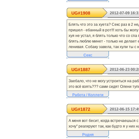
UG#1908
2012-07-09 16:3
Блять что это за хуета? Секс раз в 2 н
пришел - ебанный в рот!!! хоть бы жопу
хуя не устал, я блять только что со с
блять люблю минет - только не делает ег
ленивая. Собаку завела, так хули ты с 
Секс
UG#1887
2012-06-23 00:2
Заебало, что не могу устроиться на ра
это всё взять??? сами сидят Олени туп
Работа / Коллеги
UG#1872
2012-06-15 17:4
А меня вот бесит, когда встречаешься с
хочу" реагируют так, как будто я у них 
Родня