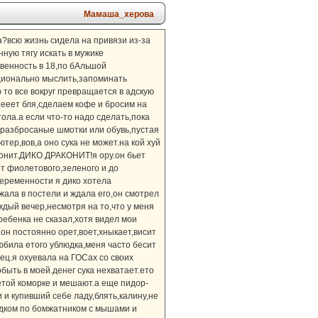
Мамаша_херова
а?всю жизнь сидела на привязи из-за
ную тягу искать в мужике
твенность в 18,по бАльшой
ационально мыслить,запоминать
 то все вокруг превращается в адскую
еееет бля,сделаем кофе и бросим на
ола.а если что-то надо сделать,пока
,разбросаные шмотки или обувь,пустая
тер,вов,а оно сука не может.на кой хуй
аконит.ДИКО ДРАКОНИТ!я ору.он бьет
т фиолетового,зеленого и до
беременности я дико хотела
ежала в постели и ждала его,он смотрел
аждый вечер,несмотря на то,что у меня
ребенка не сказал,хотя видел мои
 он постоянно орет,воет,хныкает,висит
любила етого ублюдка,меня часто бесит
ец.я охуевала на ГОСах со своих
быть в моей.денег сука нехватает.ето
 етой коморке и мешают.а еще пидор-
 и купивший себе ладу,блять,калину,не
родком по бомжатником с мышами и