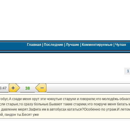
Главная
|
Последние
|
Лучшие
|
Комментируемые
|
Чулан
1
38
5:47
тобус.А сзади меня орут эти чокнутые старухи и говорили,что молодёжь обнаг
ли старые,то сразу больные.Бывают такие старики,что покруче меня бегать 
и давление мерят.Зафига им в автобусах кататься?Особенно по утрам.И летом
й, гандон ты.Бесят уже