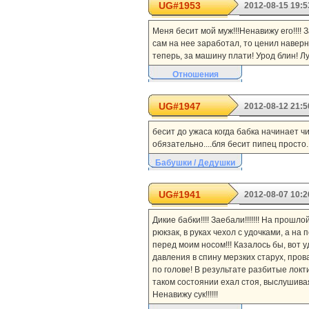
UG#1953
2012-08-15 19:5
Меня бесит мой муж!!!Ненавижу его!!!! 
сам на нее заработал, то ценил наверн
теперь, за машину плати! Урод блин! Л
Отношения
UG#1947
2012-08-12 21:5
бесит до ужаса когда бабка начинает чи
обязательно....бля бесит пипец просто..
Бабушки / Дедушки
UG#1941
2012-08-07 10:2
Дикие бабки!!!! Заебали!!!!!!! На прош
рюкзак, в руках чехол с удочками, а на
перед моим носом!!! Казалось бы, вот уд
давления в спину мерзких старух, пров
по голове! В результате разбитые локт
таком состоянии ехал стоя, выслушивая от
Ненавижу сук!!!!!!