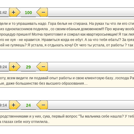
100
1:42
едели и то упрашивать надо. Гора белья не стирана. На руках ты что ли его с
 из одноклассников подняла , со своим ебаным домовенком!!! Про жрачку вообщ
па процедур пришел! Молча приготовил и сожрал как квартиросьемщик! Я так лю
о не хуя - не нравится. Нравиться когда ее ебут. А за что тебя ебать!? За гр
ней не гуляешь? Я устала, я отдыхать хочу! От чего ты устала, от работы ? та
29
8:24
боту, всем видите ли подавай опыт работы и свою клиентскую базу...господа Р
ые, даже большинство без высшего образования....
24
9:14
 родственниками и у них, сука, первый вопрос "Ты мальчика себе нашла? У теб
на глазах себе ногу отпилила..