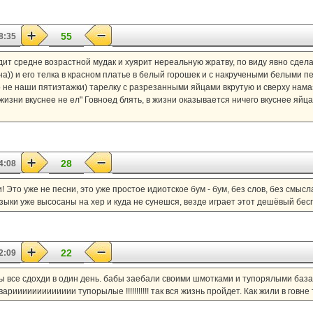
55
8:35
ит средне возрастной мудак и хуярит нереальную жратву, по виду явно сдела
а)) и его телка в красном платье в белый горошек и с накручеными белыми 
о не наши пятиэтажки) тарелку с разрезанными яйцами вкрутую и сверху нама
жизни вкуснее не ел" Говноед блять, в жизни оказывается ничего вкуснее яйца
28
4:08
ни! Это уже не песни, это уже простое идиотское бум - бум, без слов, без смыс
зыки уже высосаны на хер и куда не сунешся, везде играет этот дешёвый бес
22
2:09
ы все сдохди в один день. бабы заебали своими шмотками и тупорялыми базар
иииииииииииии тупорылые !!!!!!!!!!! так вся жизнь пройдет. Как жили в говне т