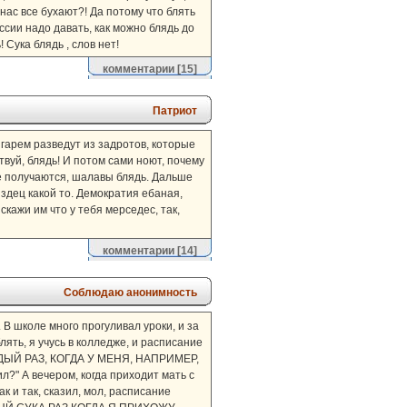
 нас все бухают?! Да потому что блять
ссии надо давать, как можно блядь до
 Сука блядь , слов нет!
комментарии
[15]
Патриот
 гарем разведут из задротов, которые
вуй, блядь! И потом сами ноют, почему
ие получаются, шалавы блядь. Дальше
издец какой то. Демократия ебаная,
кажи им что у тебя мерседес, так,
комментарии
[14]
Соблюдаю анонимность
 В школе много прогуливал уроки, и за
лять, я учусь в колледже, и расписание
КАЖДЫЙ РАЗ, КОГДА У МЕНЯ, НАПРИМЕР,
 А вечером, когда приходит мать с
 и так, сказил, мол, расписание