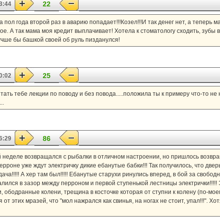
22
3:44
За пол года второй раз в аварию попадает!!!Козел!!!И так денег нет, а теперь
ое. А так мама моя кредит выплачивает! Хотела к стоматологу сходить, зубы 
учше бы башкой своей об руль пизданулся!
25
0:02
тать тебе лекции по поводу и без повода.....положила ты к примеру что-то не
..
86
6:29
лой неделе возвращался с рыбалки в отличном настроении, но пришлось возвращ
 перроне уже ждут электричку дикие ебанутые бабки!!! Так получилось, что две
ача!!!!! А хер там был!!!!! Ебанутые старухи ринулись вперед, в бой за свобод
алился в зазор между перроном и первой ступенькой лестницы электрички!!!!!
и, ободранные колени, трещина в косточке которая от ступни к колену (по-мое
 этих мразей, что "мол нажрался как свинья, на ногах не стоит, упал!!!". Хотя 