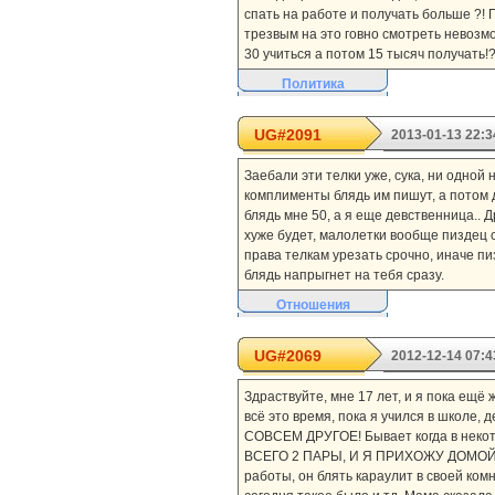
спать на работе и получать больше ?! П
трезвым на это говно смотреть невозмо
30 учиться а потом 15 тысяч получать!?
Политика
UG#2091
2013-01-13 22:3
Заебали эти телки уже, сука, ни одной
комплименты блядь им пишут, а потом 
блядь мне 50, а я еще девственница.. 
хуже будет, малолетки вообще пиздец с
права телкам урезать срочно, иначе пи
блядь напрыгнет на тебя сразу.
Отношения
UG#2069
2012-12-14 07:4
Здраствуйте, мне 17 лет, и я пока ещё 
всё это время, пока я учился в школе, 
СОВСЕМ ДРУГОЕ! Бывает когда в некото
ВСЕГО 2 ПАРЫ, И Я ПРИХОЖУ ДОМОЙ РА
работы, он блять караулит в своей ком