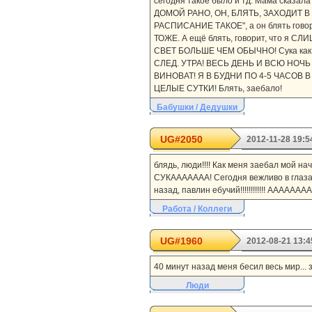
сегодня такое было и тд. Мама сказал
ДОМОЙ РАНО, ОН, БЛЯТЬ, ЗАХОДИТ В КО
РАСПИСАНИЕ ТАКОЕ", а он блять говор
ТОЖЕ. А ещё блять, говорит, что 
СВЕТ БОЛЬШЕ ЧЕМ ОБЫЧНО! Сука как 
СЛЕД. УТРА! ВЕСЬ ДЕНЬ И ВСЮ НОЧЬ 
ВИНОВАТ! Я В БУДНИ ПО 4-5 ЧАСОВ
ЦЕЛЫЕ СУТКИ! Блять, заебало!
Бабушки / Дедушки
UG#2050
2012-11-28 19:5
блядь, люди!!!! Как меня заебал мой на
СУКААААААА! Сегодня вежливо в глаза н
назад, павлин ебучий!!!!!!!!!!!! ААААА
Работа / Коллеги
UG#1960
2012-08-21 13:4
40 минут назад меня бесил весь мир... 
Люди