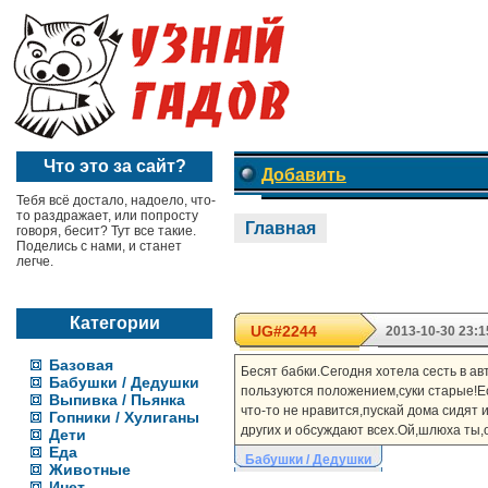
Что это за сайт?
Добавить
Тебя всё достало, надоело, что-
то раздражает, или попросту
Главная
говоря, бесит? Тут все такие.
Поделись с нами, и станет
легче.
Категории
UG#2244
2013-10-30 23:1
Базовая
Бесят бабки.Сегодня хотела сесть в ав
Бабушки / Дедушки
пользуются положением,суки старые!Ес
Выпивка / Пьянка
что-то не нравится,пускай дома сидят 
Гопники / Хулиганы
других и обсуждают всех.Ой,шлюха ты,о
Дети
Еда
Бабушки / Дедушки
Животные
Инет