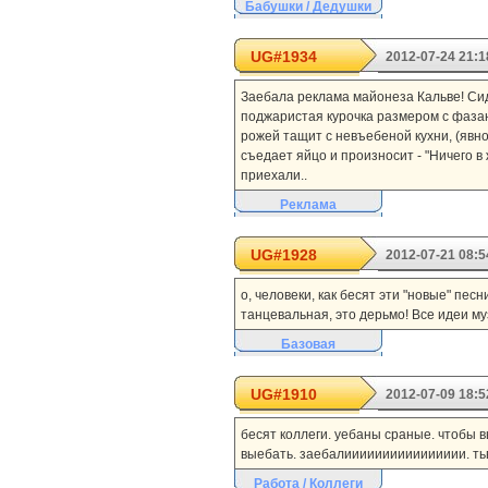
Бабушки / Дедушки
UG#1934
2012-07-24 21:1
Заебала реклама майонеза Кальве! Сид
поджаристая курочка размером с фазан
рожей тащит с невъебеной кухни, (явн
съедает яйцо и произносит - "Ничего в 
приехали..
Реклама
UG#1928
2012-07-21 08:5
о, человеки, как бесят эти "новые" пес
танцевальная, это дерьмо! Все идеи му
Базовая
UG#1910
2012-07-09 18:5
бесят коллеги. уебаны сраные. чтобы в
выебать. заебалииииииииииииииии. тьвар
Работа / Коллеги