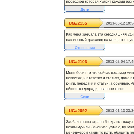
проводкой которая хуярит каждый раз 
Дети
UG#2155
2013-05-12 19:5
Как меня заебала эта сегодняшняя уд
накаченный красавец на мазерати, пуст
Отношения
UG#2106
2013-02-04 17:4
Меня бесит то что сейчас весь мир живе
новостях, и в газетах и статьях, даже 
книги, передачи и статьи, а обычные. Р
общество деградированное такое...
Секс
UG#2092
2013-01-13 23:3
Заебала наша страна блядь, вот нахуя
ночам мучили. Закончил, думаю, ну блядь
менеджером каким то идти, ебашить пяти