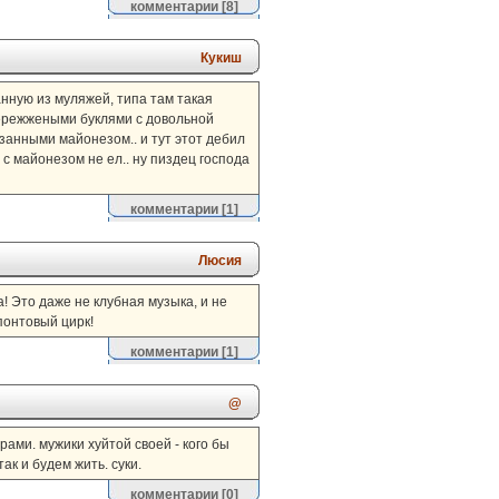
комментарии
[8]
Кукиш
нную из муляжей, типа там такая
пережжеными буклями с довольной
занными майонезом.. и тут этот дебил
 с майонезом не ел.. ну пиздец господа
комментарии
[1]
Люсия
ла! Это даже не клубная музыка, и не
понтовый цирк!
комментарии
[1]
@
ами. мужики хуйтой своей - кого бы
ак и будем жить. суки.
комментарии
[0]