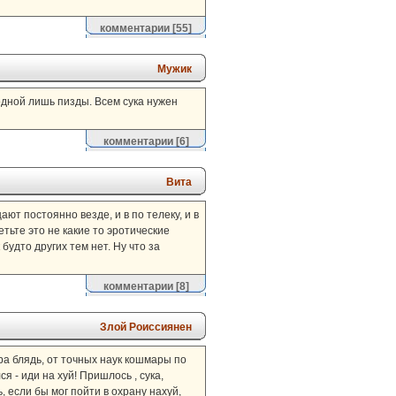
комментарии
[55]
Мужик
дной лишь пизды. Всем сука нужен
комментарии
[6]
Вита
ают постоянно везде, и в по телеку, и в
етьте это не какие то эротические
будто других тем нет. Ну что за
комментарии
[8]
Злой Роиссиянен
ра блядь, от точных наук кошмары по
я - иди на хуй! Пришлось , сука,
, если бы мог пойти в охрану нахуй,