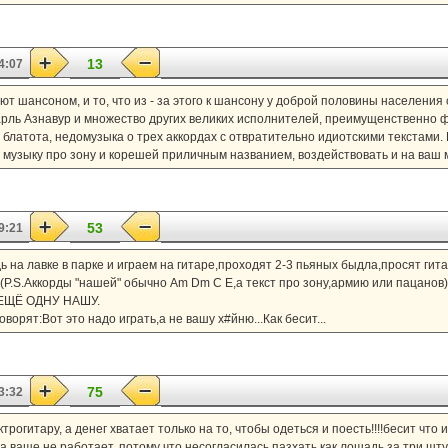
13
4:07
ют шансоном, и то, что из - за этого к шансону у доброй половины населения
арль Азнавур и множество других великих исполнителей, преимущенственно 
то блатота, недомузыка о трех аккордах с отвратительно идиотскими текстами
ть музыку про зону и корешей приличным названием, воздействовать и на ваш м
53
9:21
дь на лавке в парке и играем на гитаре,проходят 2-3 пьяных быдла,просят гит
..(P.S.Аккорды "нашей" обычно Am Dm C E,а текст про зону,армию или пацанов)
.ЕЩЁ ОДНУ НАШУ.
оворят:Вот это надо играть,а не вашу х#йню...Как бесит...
75
3:32
ктрогитару, а денег хватает только на то, чтобы одеться и поесть!!!!бесит что
ма ваще не работает, потому что несогласилась пазхать как лошадь за три шту