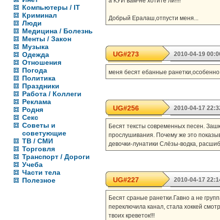
а КУЙ вам-не хотите ли!!!!
Компьютеры / IT
Криминал
Добрый Ералаш,отпусти меня...
Люди
Медицина / Болезнь
Менты / Закон
Музыка
UG#273
Одежда
2010-04-19 00:0
Отношения
Погода
меня бесят ебанные ранетки,особенно к
Политика
Праздники
Работа / Коллеги
Реклама
UG#256
2010-04-17 22:3
Родня
Секс
Советы и
Бесят тексты современных песен. Заш
советующие
прослушивания. Почему же это показыва
ТВ / СМИ
девочки-лунатики Слёзы-водка, расшиб
Торговля
Транспорт / Дороги
Учеба
Части тела
UG#227
Полезное
2010-04-17 22:1
Бесят сраные ранетки.Гавно а не группа
переключила канал, стала хоккей смотр
твоих креветок!!!