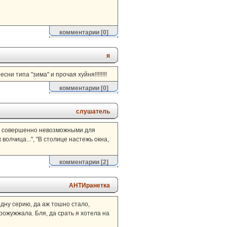
комментарии
[0]
я
и типа "зима" и прочая хуйня!!!!!!!!
комментарии
[0]
слушатель
ни совершенно невозможными для
олчица...", "В столице настежь окна,
комментарии
[2]
АНТИранетка
одну серию, да аж тошно стало,
рожужжала. Бля, да срать я хотела на