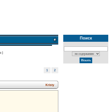
Поиск
в
]
1
2
Kristy