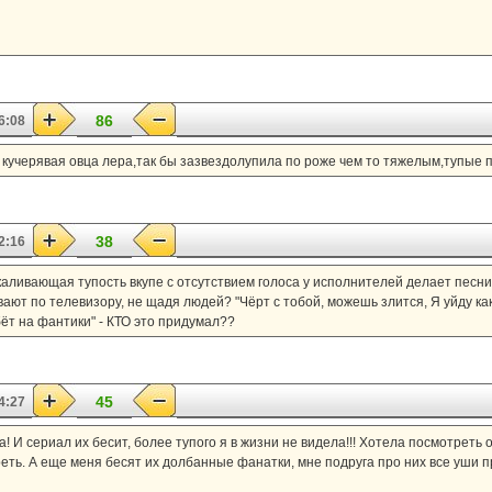
86
6:08
учерявая овца лера,так бы зазвездолупила по роже чем то тяжелым,тупые песн
38
2:16
каливающая тупость вкупе с отсутствием голоса у исполнителей делает пес
ют по телевизору, не щадя людей? "Чёрт с тобой, можешь злится, Я уйду как в
ёт на фантики" - КТО это придумал??
45
4:27
! И сериал их бесит, более тупого я в жизни не видела!!! Хотела посмотреть 
еть. А еще меня бесят их долбанные фанатки, мне подруга про них все уши п