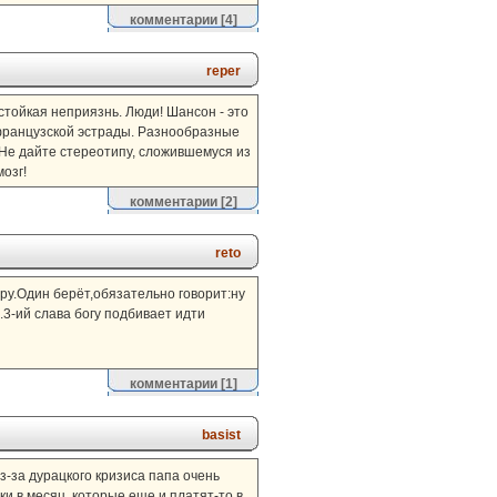
комментарии
[4]
reper
 стойкая неприязнь. Люди! Шансон - это
французской эстрады. Разнообразные
. Не дайте стереотипу, сложившемуся из
озг!
комментарии
[2]
reto
ару.Один берёт,обязательно говорит:ну
.3-ий слава богу подбивает идти
комментарии
[1]
basist
 из-за дурацкого кризиса папа очень
ки в месяц, которые еще и платят-то в