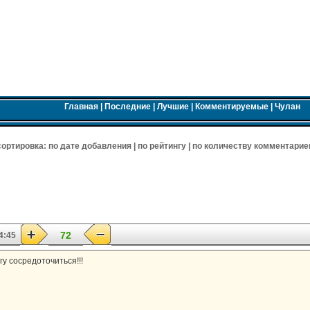
Главная
|
Последние
|
Лучшие
|
Комментируемые
|
Чулан
 cортировка:
по дате добавления
|
по рейтингу
|
по количеству комментарие
72
4:45
гу сосредоточиться!!!