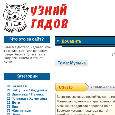
Что это за сайт?
Добавить
Тебя всё достало, надоело, что-
то раздражает, или попросту
[
говоря, бесит? Тут все такие.
Поделись с нами, и станет
легче.
Тема: Музыка
Категории
Базовая
UG#310
2010-04-22 14:2
Бабушки / Дедушки
Выпивка / Пьянка
Бесят привязчивые песни!!!!никак не мо
Гопники / Хулиганы
Мальчишки и девчонки-парапара-па-па!
Дети
А так же их родители-парапара-па-па!
Еда
Животные
Веселые истории-парапара-па-па!
Инет