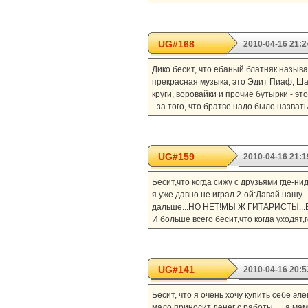
UG#168
2010-04-16 21:2
Дико бесит, что ебаный блатняк называ
прекрасная музыка, это Эдит Пиаф, Ш
круги, воровайки и прочие бутырки - э
- за того, что братве надо было назва
UG#159
2010-04-16 21:1
Бесит,что когда сижу с друзьями где-ни
я уже давно не играл.2-ой:Давай нашу.
дальше...НО НЕТ!МЫ Ж ГИТАРИСТЫ..
И больше всего бесит,что когда уходят,г
UG#141
2010-04-16 20:5
Бесит, что я очень хочу купить себе эле
мало приносит денег с работы......а ма