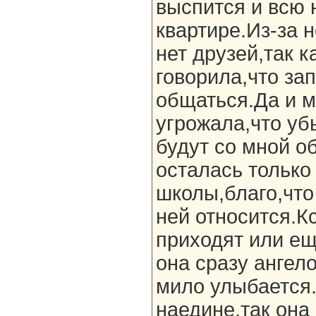
выспится и всю 
квартире.Из-за 
нет друзей,так к
говорила,что за
общаться.Да и 
угрожала,что уб
будут со мной о
осталась только
школы,благо,что
ней относится.Кс
приходят или ещё
она сразу ангел
мило улыбается.
наедине,так она 