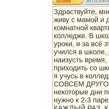
UG#2069
2012-12-14 07:4
Здраствуйте, мне
живу с мамой и 
комнатной кварт
колледже. В шко
уроки, и за всё 
учился в школе,
наизусть время,
приходить со шк
я учусь в колле
СОВСЕМ ДРУГОЕ!
некоторые дни по
нужно к 2-3 паре
КАЖДЫЙ РАЗ, К