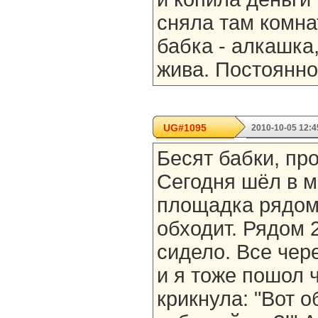
сняла там комна
бабка - алкашка
жива. Постоянно
UG#1095
2010-10-05 12:4
Бесят бабки, про
Сегодня шёл в м
площадка рядом 
обходит. Рядом 
сидело. Все чер
и я тоже пошол 
крикнула: "Вот о