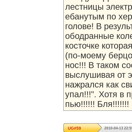
лестницы электри
ебанутым по хер
голове! В резуль
ободранные коле
косточке которая
(по-моему берцо
нос!!! В таком с
выслушивая от э
нажрался как сви
упал!!!". Хотя в
пью!!!!!! Бля!!!!!!
UG#59
2010-04-13 22:5