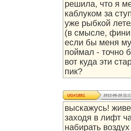
решила, что я м
каблуком за ступ
уже рыбкой летел
(в смысле, фин
если бы меня му
поймал - точно б
вот куда эти ста
пик?
UG#1881
2012-06-20 11:1
выскажусь! живе
заходя в лифт ч
набирать воздух