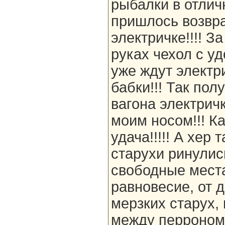
рыбалки в отлич
пришлось возвр
электричке!!!! З
руках чехол с у
уже ждут электр
бабки!!! Так пол
вагона электрич
моим носом!!! Ка
удача!!!!! А хер 
старухи ринулись
свободные места
равновесие, от 
мерзких старух,
между перроном 