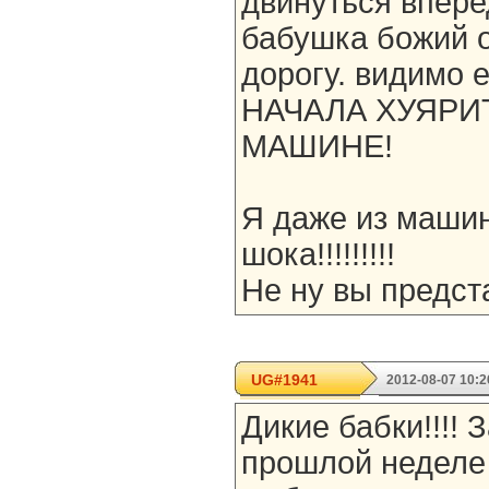
двинуться впере
бабушка божий 
дорогу. видимо е
НАЧАЛА ХУЯРИ
МАШИНЕ!
Я даже из маши
шока!!!!!!!!!
Не ну вы предст
UG#1941
2012-08-07 10:2
Дикие бабки!!!! З
прошлой неделе