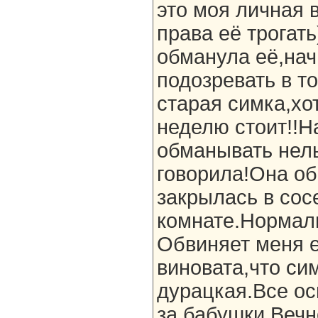
это моя личная 
права её трогать
обманула её,на
подозревать в то
старая симка,хо
неделю стоит!!Н
обманывать нель
говорила!Она об
закрылась в сос
комнате.Нормал
Обвиняет меня е
виновата,что си
дурацкая.Все о
за бабушки.Вечн