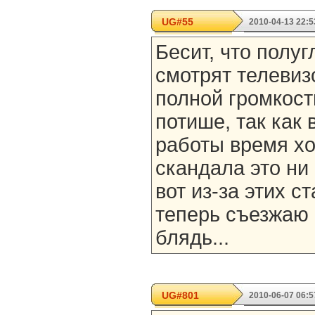
UG#55
2010-04-13 22:5
Бесит, что полу
смотрят телевиз
полной громкост
потише, так как 
работы время хо
скандала это ни 
вот из-за этих 
теперь съезжаю 
блядь...
UG#801
2010-06-07 06:5