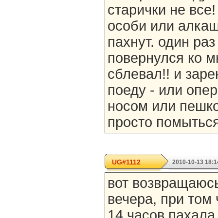
старички не все!
особи или алкаш
пахнут. один ра
повернулся ко мн
сблевал!! и заре
поеду - или опе
носом или пешко
просто помыться
UG#1112
2010-10-13 18:1
вот возвращаюсь
вечера, при том 
14 часов пахала,