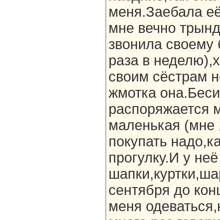
меня.Заебала е
мне вечно трынд
звонила своему б
раза в неделю),
своим сёстрам не
жмотка она.Беси
распоряжается м
маленькая (мне 
покупать надо,к
прогулку.И у неё
шапки,куртки,ш
сентября до кон
меня одеваться,