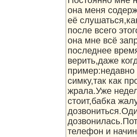
Постоянно мне н
она меня содерж
её слушаться,ка
после всего это
она мне всё зап
последнее врем
верить,даже ког
пример:недавно
симку,так как п
жрала.Уже недел
стоит,бабка жал
дозвониться.Оди
дозвонилась.По
телефон и начин