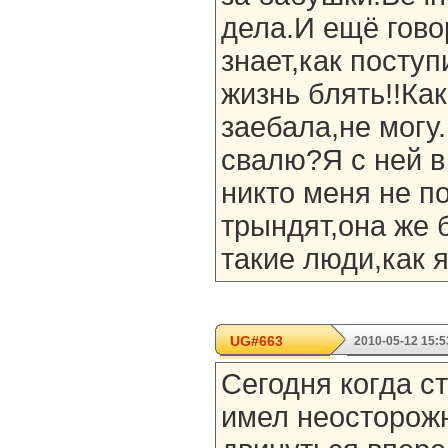
дела.И ещё гово
знает,как посту
жизнь блять!!Ка
заебала,не могу.
свалю?Я с ней в
никто меня не п
трындят,она же 
такие люди,как 
UG#663
2010-05-12 15:5
Сегодня когда с
имел неосторож