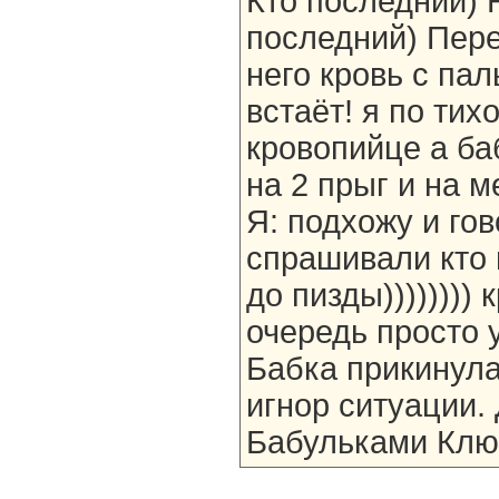
Кто последний) Н
последний) Пере
него кровь с пал
встаёт! я по тих
кровопийце а ба
на 2 прыг и на м
Я: подхожу и гов
спрашивали кто 
до пизды)))))))) 
очередь просто 
Бабка прикинул
игнор ситуации.
Бабульками Клюв