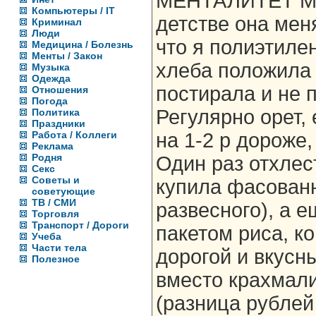
МЕНТАЛИТЕТ М
Компьютеры / IT
детстве она меня
Криминал
Люди
что я полиэтиле
Медицина / Болезнь
Менты / Закон
хлеба положила 
Музыка
Одежда
постирала и не 
Отношения
Погода
Регулярно орет,
Политика
Праздники
Работа / Коллеги
на 1-2 р дороже
Реклама
Родня
Один раз отхлест
Секс
Советы и
купила фасован
советующие
ТВ / СМИ
развесного), а 
Торговля
Транспорт / Дороги
пакетом риса, ко
Учеба
Части тела
дорогой и вкусн
Полезное
вместо крахмали
(разница рублей 