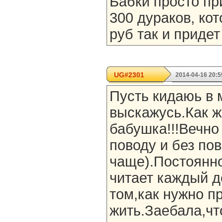
Бабки просто пр
300 дураков, ко
руб так и придет
UG#2301
2014-04-16 20:5
Пусть кидаюь в 
выскажусь.Как ж
бабушка!!!Вечно
поводу и без по
чаще).Постоянн
читает каждый д
том,как нужно п
жить.Заебала,чт