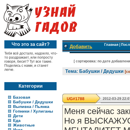
Что это за сайт?
Главная
|
Посл
Добавить
Тебя всё достало, надоело, что-
то раздражает, или попросту
[ cортировка:
по дате добавлен
говоря, бесит? Тут все такие.
Поделись с нами, и станет
легче.
Тема: Бабушки / Дедушки
[с
Категории
Базовая
UG#1788
2012-03-29 22:0
Бабушки / Дедушки
Выпивка / Пьянка
Меня сейчас зак
Гопники / Хулиганы
Дети
Но я ВЫСКАЖУ
Еда
Животные
Инет