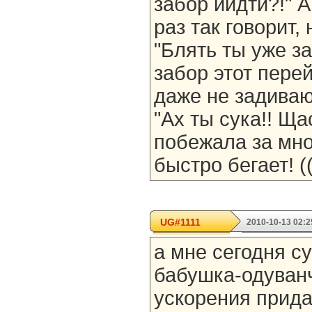
забор ийдти?!" 
раз так говорит, 
"Блять ты уже за
забор этот перей
даже не задиваю
"Ах ты сука!! Ща
побежала за мно
быстро бегает! ((
UG#1111
2010-10-13 02:2
а мне сегодня с
бабушка-одуванч
ускорения прида