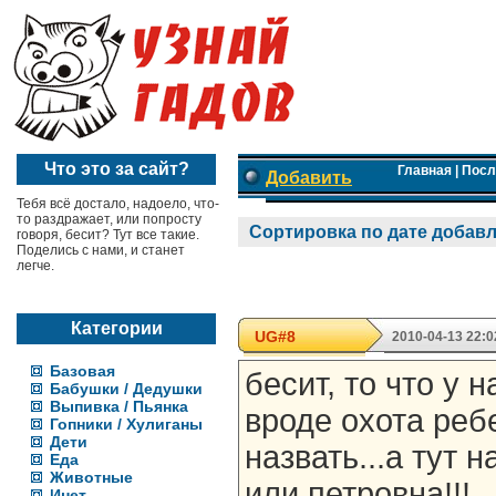
Что это за сайт?
Главная
|
Посл
Добавить
Тебя всё достало, надоело, что-
то раздражает, или попросту
Сортировка по дате добав
говоря, бесит? Тут все такие.
Поделись с нами, и станет
легче.
Категории
UG#8
2010-04-13 22:0
Базовая
бесит, то что у н
Бабушки / Дедушки
Выпивка / Пьянка
вроде охота ре
Гопники / Хулиганы
Дети
назвать...а тут н
Еда
Животные
или петровна!!!
Инет