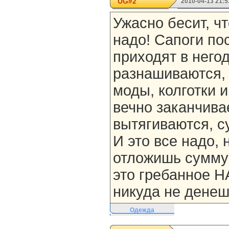
UG#2
2010-04-13 21:5
Ужасно бесит, чт
надо! Сапоги по
приходят в него
разнашиваются, 
моды, колготки и
вечно заканчива
вытягиваются, с
И это все надо, 
отложишь сумму в
это гребанное Н
никуда не денеш
Одежда