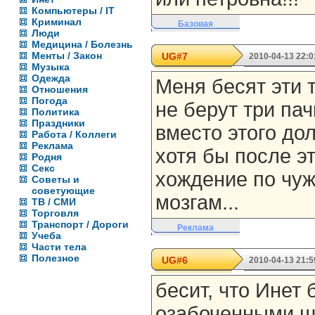
Компьютеры / IT
Криминал
Базовая
Люди
Медицина / Болезнь
Менты / Закон
UG#7
2010-04-13 22:0
Музыка
Одежда
Меня бесят эти 
Отношения
Погода
не берут три па
Политика
Праздники
вместо этого до
Работа / Коллеги
Реклама
хотя бы после эт
Родня
Секс
хождение по чуж
Советы и
советующие
мозгам...
ТВ / СМИ
Торговля
Транспорт / Дороги
Реклама
Учеба
Части тела
Полезное
UG#6
2010-04-13 21:5
бесит, что Инет
озабоченными ш