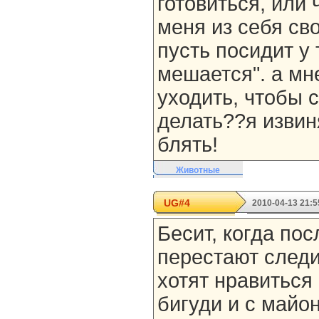
готовиться, или 
меня из себя св
пусть посидит у 
мешается". а мн
уходить, чтобы 
делать??я извин
блять!
Животные
UG#4
2010-04-13 21:5
Бесит, когда по
перестают следи
хотят нравиться
бигуди и с майо