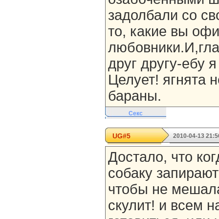
задолбали со с
то, какие вы оф
любовники.И,гла
друг другу-ебу 
Целует! ягнята 
бараны.
Секс
UG#5
2010-04-13 21:5
Достало, что ког
собаку запирают 
чтобы не мешала
скулит! и всем н