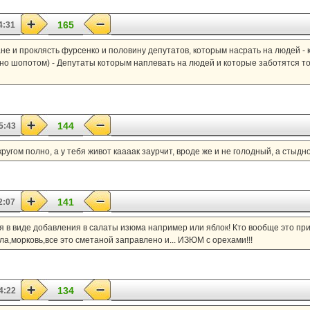
165
4:31
не и проклясть фурсенко и половину депутатов, которым насрать на людей -
о шопотом) - Депутаты которым наплевать на людей и которые заботятся тол
144
5:43
кругом полно, а у тебя живот каааак заурчит, вроде же и не голодный, а стыдно
141
2:07
 в виде добавления в салаты изюма например или яблок! Кто вообще это пр
а,морковь,все это сметаной заправлено и... ИЗЮМ с орехами!!!
134
4:22