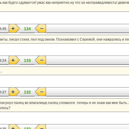
дь как будто сдувается! ужас как неприятно.ну что за несправедливость! дево
134
9:45
веты, писал стихи, пел под окном. Познакомил с Сережой, они нажрались и
133
4:24
..
132
8:27
засунул палец во влагалище,палец сломался. теперь я не знаю как мне быть..к
ялось?