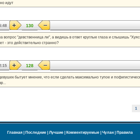
но идут
130
6:48
а вопрос "девственница ли", а видишь в ответ круглые глаза и слышишь "Хуяс
лет - это действительно странно?
128
2:15
девушек бытует мнение, что если сделать максимально тупое и пофигистическо
р...
1
Главная
|
Последние
|
Лучшие
|
Комментируемые
|
Чулан
|
Правила