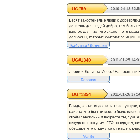
UG#59
2010-04-13 22:5
Бесят закостенелые люди с дореволюци
делаешь для людей добра, тем больше о
важное для них - что скажет тетя маш
долбаебы, которые считают себя умным
Бабушки / Дедушки
UG#1340
2011-01-25 14:0
Дорогой Дедушка Мороз! На прошлый Нов
Базовая
UG#1354
2011-01-26 17:5
Блядь, как меня достали такие утырки, 
района, что бы там можно было вдоволь 
своём пенсионным возрасте ты, сука, ез
никуда не поступим, ЕГЭ не сдадим, ниче
обещают, что откажутся от нашего кла
Учеба