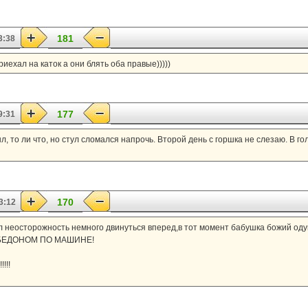
181
3:38
риехал на каток а они блять оба правые)))))
177
9:31
л, то ли что, но стул сломался напрочь. Второй день с горшка не слезаю. В г
170
3:12
л неосторожность немного двинуться вперед,в тот момент бабушка божий оду
Ь БЕДОНОМ ПО МАШИНЕ!
!!!