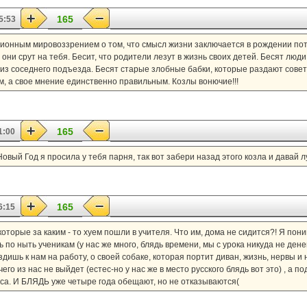
165
5:53
онным мировоззрением о том, что смысл жизни заключается в рождении пото
ни срут на тебя. Бесит, что родители лезут в жизнь своих детей. Бесят люди
а из соседнего подъезда. Бесят старые злобные бабки, которые раздают сове
, а свое мнение единственно правильным. Козлы вонючие!!!
165
1:00
ый Год я просила у тебя парня, так вот забери назад этого козла и давай л
165
6:15
которые за каким - то хуем пошли в учителя. Что им, дома не сидится?! Я пони
по ныть ученикам (у нас же много, блядь времени, мы с урока никуда не денемс
дишь к нам на работу, о своей собаке, которая портит диван, жизнь, нервы и 
го из нас не выйдет (естес-но у нас же в место русского блядь вот это) , а по
сса. И БЛЯДЬ уже четыре года обещают, но не отказываются(