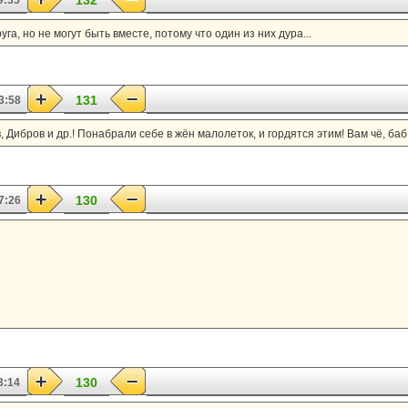
132
9:35
уга, но не могут быть вместе, потому что один из них дура...
131
3:58
, Дибров и др.! Понабрали себе в жён малолеток, и гордятся этим! Вам чё, ба
130
7:26
130
3:14