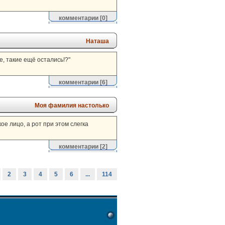
комментарии
[0]
Наташа
е, такие ещё остались!?"
комментарии
[6]
Моя фамилия настолько
е лицо, а рот при этом слегка
комментарии
[2]
2
3
4
5
6
...
114