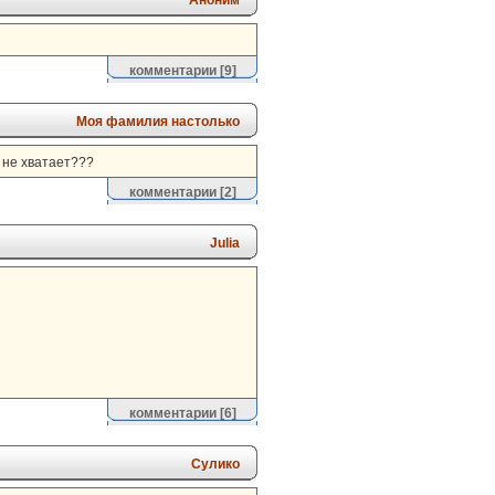
Аноним
комментарии
[9]
Моя фамилия настолько
б не хватает???
комментарии
[2]
Julia
комментарии
[6]
Сулико