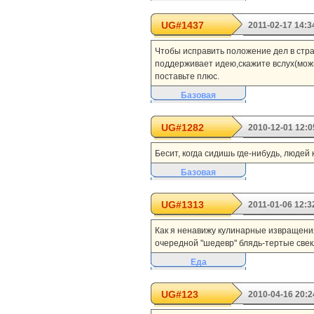
UG#1437
2011-02-17 14:3
Чтобы исправить положение дел в стра
поддерживает идею,скажите вслух(можн
поставьте плюс.
Базовая
UG#1282
2010-12-01 12:0
Бесит, когда сидишь где-нибудь, людей 
Базовая
UG#1313
2011-01-06 12:3
Как я ненавижу кулинарные извращения
очередной "шедевр" блядь-тертые свекл
Еда
UG#123
2010-04-16 20:2