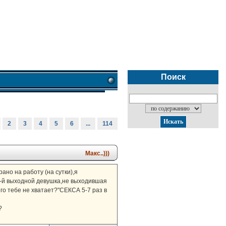
Поиск
2
3
4
5
6
...
114
Макс..)))
ано на работу (на сутки),я
й 2-й выходной девушка,не выходившая
его тебе не хватает?"СЕКСА 5-7 раз в
?