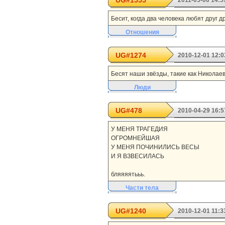
UG#1555
2011-05-06 14:5
Бесит, когда два человека любят друг др
Отношения
UG#1274
2010-12-01 12:0
Бесят наши звёзды, такие как Николаев
Люди
UG#478
2010-04-29 16:5
У МЕНЯ ТРАГЕДИЯ
ОГРОМНЕЙШАЯ
У МЕНЯ ПОЧИНИЛИСЬ ВЕСЫ
И Я ВЗВЕСИЛАСЬ
бляяяятььь.
Части тела
UG#1240
2010-12-01 11:3