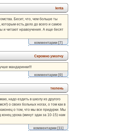
lenta
мства. Бесит, что, чем больше ты
, которым есть дело до всего и самое
ты и читают нравоучения. А еще бесят
комментарии
[7]
Скромно умолчу
учше мандаринки!!!
комментарии
[0]
тюлень
маю, надо ездить в школу из другого
я!) о своих больных ногах, о том как в
наконец о том, что мы все придурки. Мы
д конец урока (минут эдак за 10-15) нам
комментарии
[11]