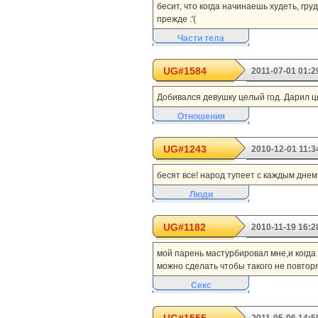
бесит, что когда начинаешь худеть, гру
прежде :'(
Части тела
UG#1584
2011-07-01 01:2
Добивался девушку целый год. Дарил ц
Отношения
UG#1243
2010-12-01 11:3
бесят все! народ тупеет с каждым днем.
Люди
UG#1182
2010-11-19 16:2
мой парень мастурбировал мне,и когда 
можно сделать чтобы такого не повтор
Секс