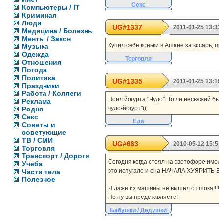
Секс
Компьютеры / IT
Криминал
Люди
UG#1337
2011-01-25 13:3
Медицина / Болезнь
Менты / Закон
Купил себе коньки в Ашане за косарь, п
Музыка
Одежда
Торговля
Отношения
Погода
Политика
UG#1335
2011-01-25 13:1
Праздники
Работа / Коллеги
Поел йогурта "Чудо". То ли несвежий бы
Реклама
чудо-йогурт"((
Родня
Секс
Еда
Советы и
советующие
ТВ / СМИ
UG#663
2010-05-12 15:5
Торговля
Транспорт / Дороги
Сегодня когда стоял на светофоре име
Учеба
это испугало и она НАЧАЛА ХУЯРИТ
Части тела
Полезное
Я даже из машины не вышел от шока!!!!!!
Не ну вы представляете!
Бабушки / Дедушки