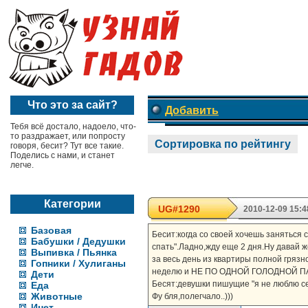
Что это за сайт?
Добавить
Тебя всё достало, надоело, что-
то раздражает, или попросту
Сортировка по рейтингу
говоря, бесит? Тут все такие.
Поделись с нами, и станет
легче.
Категории
UG#1290
2010-12-09 15:4
Базовая
Бесит:когда со своей хочешь заняться с
Бабушки / Дедушки
спать".Ладно,жду еще 2 дня.Ну давай ж
Выпивка / Пьянка
за весь день из квартиры полной грязн
Гопники / Хулиганы
неделю и НЕ ПО ОДНОЙ ГОЛОДНОЙ ПА
Дети
Бесят:девушки пишущие "я не люблю се
Еда
Животные
Фу бля,полегчало..)))
Инет