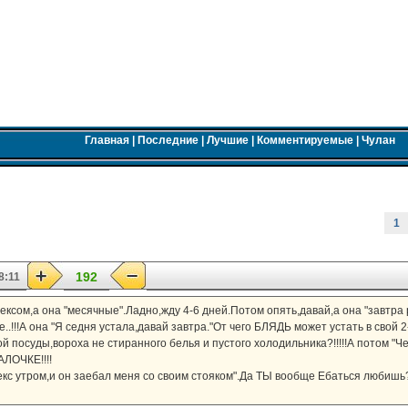
Главная
|
Последние
|
Лучшие
|
Комментируемые
|
Чулан
1
192
8:11
ексом,а она "месячные".Ладно,жду 4-6 дней.Потом опять,давай,а она "завтра р
е..!!!А она "Я седня устала,давай завтра."От чего БЛЯДЬ может устать в сво
ой посуды,вороха не стиранного белья и пустого холодильника?!!!!!А потом "Ч
ЛОЧКЕ!!!!
кс утром,и он заебал меня со своим стояком".Да ТЫ вообще Ебаться любишь