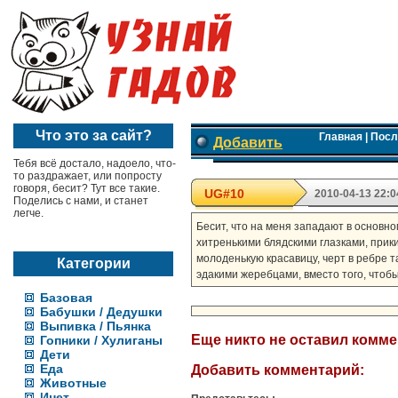
Что это за сайт?
Главная
|
Посл
Добавить
Тебя всё достало, надоело, что-
то раздражает, или попросту
говоря, бесит? Тут все такие.
UG#10
2010-04-13 22:0
Поделись с нами, и станет
легче.
Бесит, что на меня западают в основно
хитренькими блядскими глазками, прик
молоденькую красавицу, черт в ребре т
Категории
эдакими жеребцами, вместо того, чтобы
Базовая
Бабушки / Дедушки
Выпивка / Пьянка
Еще никто не оставил комм
Гопники / Хулиганы
Дети
Еда
Добавить комментарий:
Животные
Инет