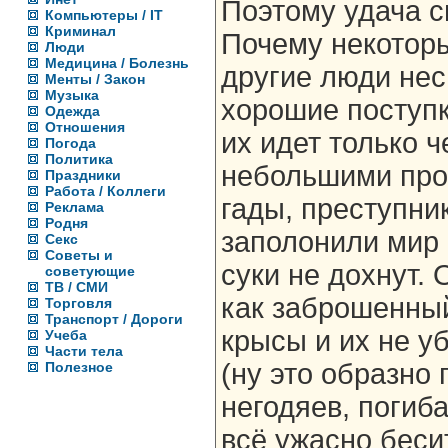
Поэтому удача с
Компьютеры / IT
Криминал
Почему некоторы
Люди
Медицина / Болезнь
другие люди нес
Менты / Закон
Музыка
хорошие поступк
Одежда
Отношения
их идет только 
Погода
Политика
небольшими прос
Праздники
Работа / Коллеги
гады, преступни
Реклама
Родня
заполонили мир 
Секс
Советы и
суки не дохнут.
советующие
ТВ / СМИ
как заброшенны
Торговля
Транспорт / Дороги
крысы и их не у
Учеба
Части тела
(ну это образно г
Полезное
негодяев, погиб
всё ужасно беси