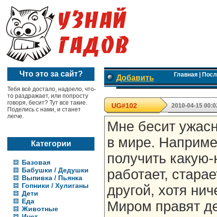
Что это за сайт?
Главная
|
Посл
Добавить
Тебя всё достало, надоело, что-
то раздражает, или попросту
говоря, бесит? Тут все такие.
UG#102
2010-04-15 00:0
Поделись с нами, и станет
легче.
Мне бесит ужас
в мире. Наприме
Категории
получить какую-
Базовая
Бабушки / Дедушки
работает, старае
Выпивка / Пьянка
Гопники / Хулиганы
другой, хотя нич
Дети
Еда
Миром правят де
Животные
Инет