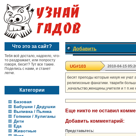
Что это за сайт?
Добавить
Тебя всё достало, надоело, что-
то раздражает, или попросту
говоря, бесит? Тут все такие.
UG#103
2010-04-15 05:2
Поделись с нами, и станет
легче.
бесят преподы которые нихуя не учат 
религиозные фанатики. твари!!и больше
,начальство,женщины,учителя и т п.не 
Категории
Базовая
Бабушки / Дедушки
Еще никто не оставил комм
Выпивка / Пьянка
Гопники / Хулиганы
Добавить комментарий:
Дети
Еда
Животные
Представьтесь:
Инет