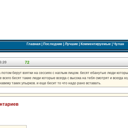
Главная
|
Последние
|
Лучшие
|
Комментируемые
|
Чулан
72
6:20
а потом берут взятки на сессиях с наглым лицом. бесят ебанутые люди кото
 всего бесят такие люди которые всегда с высока на тебя смотрят и всегда х
навижу таких упырков. и еще бесит то что надо рано вставать.
ентариев