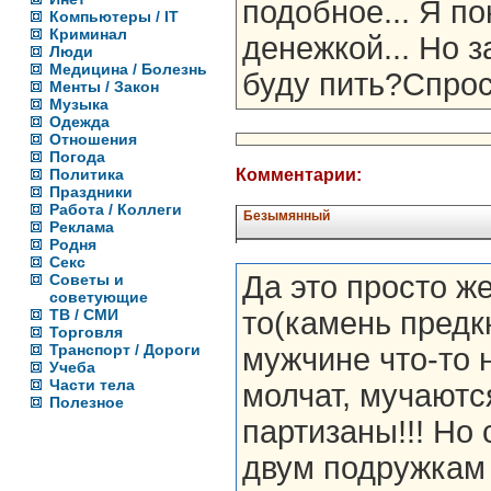
подобное... Я по
Компьютеры / IT
Криминал
денежкой... Но з
Люди
Медицина / Болезнь
буду пить?Спрос
Менты / Закон
Музыка
Одежда
Отношения
Погода
Политика
Комментарии:
Праздники
Работа / Коллеги
Безымянный
Реклама
Родня
Секс
Да это просто ж
Советы и
советующие
ТВ / СМИ
то(камень предк
Торговля
Транспорт / Дороги
мужчине что-то н
Учеба
Части тела
молчат, мучаются
Полезное
партизаны!!! Но 
двум подружкам 