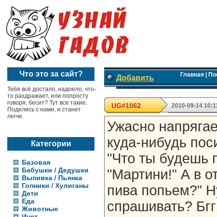
Что это за сайт?
Главная
|
По
Добавить
Тебя всё достало, надоело, что-
то раздражает, или попросту
говоря, бесит? Тут все такие.
UG#1062
2010-09-14 10:1
Поделись с нами, и станет
легче.
Ужасно напрягае
куда-нибудь пос
Категории
"Что ты будешь 
Базовая
Бабушки / Дедушки
"Мартини!" А в о
Выпивка / Пьянка
Гопники / Хулиганы
пива попьем?" Н
Дети
Еда
спрашивать? Бггг
Животные
Инет