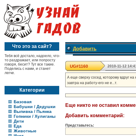
Что это за сайт?
Добавить
Тебя всё достало, надоело, что-
то раздражает, или попросту
говоря, бесит? Тут все такие.
UG#1160
2010-11-12 14:4
Поделись с нами, и станет
легче.
А еще сверху сосед, которому вдруг на
завтра на работу-его не е...т.
Категории
Базовая
Еще никто не оставил комм
Бабушки / Дедушки
Выпивка / Пьянка
Добавить комментарий:
Гопники / Хулиганы
Дети
Представьтесь:
Еда
Животные
Инет