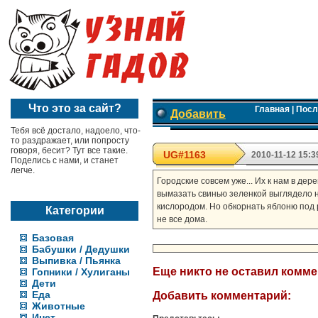
Что это за сайт?
Главная
|
Посл
Добавить
Тебя всё достало, надоело, что-
то раздражает, или попросту
говоря, бесит? Тут все такие.
UG#1163
2010-11-12 15:3
Поделись с нами, и станет
легче.
Городские совсем уже... Их к нам в дер
вымазать свинью зеленкой выглядело н
кислородом. Но обкорнать яблоню под р
Категории
не все дома.
Базовая
Бабушки / Дедушки
Выпивка / Пьянка
Еще никто не оставил комм
Гопники / Хулиганы
Дети
Еда
Добавить комментарий:
Животные
Инет