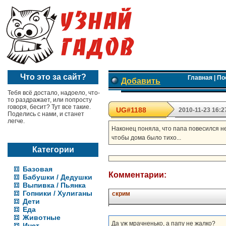
Что это за сайт?
Главная
|
По
Добавить
Тебя всё достало, надоело, что-
то раздражает, или попросту
говоря, бесит? Тут все такие.
UG#1188
2010-11-23 16:2
Поделись с нами, и станет
легче.
Наконец поняла, что папа повесился не
чтобы дома было тихо...
Категории
Базовая
Комментарии:
Бабушки / Дедушки
Выпивка / Пьянка
Гопники / Хулиганы
скрим
Дети
Еда
Животные
Да уж мрачненько, а папу не жалко?
Инет