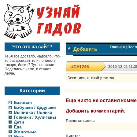
Что это за сайт?
Главная
|
Посл
Добавить
Тебя всё достало, надоело, что-
то раздражает, или попросту
говоря, бесит? Тут все такие.
UG#1246
2010-12-01 11:3
Поделись с нами, и станет
легче.
Бесит искать край у скотча
Категории
Еще никто не оставил комм
Базовая
Бабушки / Дедушки
Добавить комментарий:
Выпивка / Пьянка
Гопники / Хулиганы
Представьтесь:
Дети
Еда
Животные
Цитата:
Инет