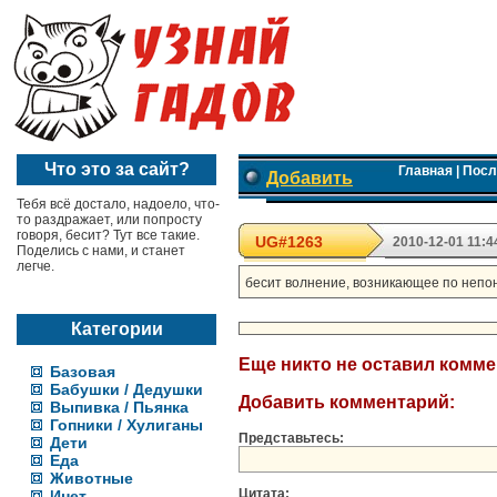
Что это за сайт?
Главная
|
Посл
Добавить
Тебя всё достало, надоело, что-
то раздражает, или попросту
говоря, бесит? Тут все такие.
UG#1263
2010-12-01 11:4
Поделись с нами, и станет
легче.
бесит волнение, возникающее по непо
Категории
Еще никто не оставил комм
Базовая
Бабушки / Дедушки
Добавить комментарий:
Выпивка / Пьянка
Гопники / Хулиганы
Представьтесь:
Дети
Еда
Животные
Цитата:
Инет