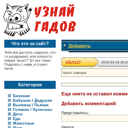
Что это за сайт?
Добавить
Тебя всё достало, надоело, что-
то раздражает, или попросту
говоря, бесит? Тут все такие.
UG#127
2010-04-16 20:2
Поделись с нами, и станет
легче.
бесят говнари
Категории
Еще никто не оставил комм
Базовая
Бабушки / Дедушки
Добавить комментарий:
Выпивка / Пьянка
Гопники / Хулиганы
Представьтесь:
Дети
Еда
Животные
Цитата:
Инет