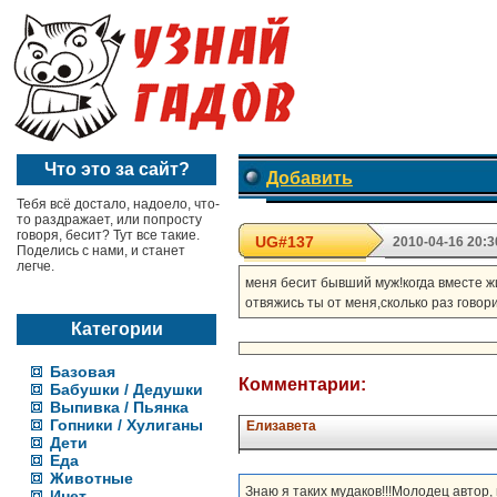
Что это за сайт?
Добавить
Тебя всё достало, надоело, что-
то раздражает, или попросту
говоря, бесит? Тут все такие.
UG#137
2010-04-16 20:3
Поделись с нами, и станет
легче.
меня бесит бывший муж!когда вместе жил
отвяжись ты от меня,сколько раз говор
Категории
Базовая
Комментарии:
Бабушки / Дедушки
Выпивка / Пьянка
Гопники / Хулиганы
Елизавета
Дети
Еда
Животные
Знаю я таких мудаков!!!Молодец автор,
Инет