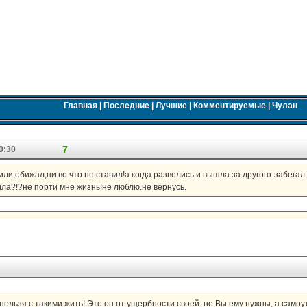
Главная
|
Последние
|
Лучшие
|
Комментируемые
|
Чулан
7
0:30
и,обижал,ни во что не ставил!а когда развелись и вышла за другого-забегал,
ила?!?не порти мне жизнь!не люблю.не вернусь.
 нельзя с такими жить! Это он от ущербности своей. не Вы ему нужны, а самоу