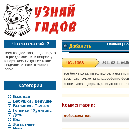
Что это за сайт?
Главная
|
По
Добавить
Тебя всё достало, надоело, что-
то раздражает, или попросту
говоря, бесит? Тут все такие.
UG#1393
2011-02-11 04:5
Поделись с нами, и станет
легче.
все бесят когда ты только села есть,
засыпать только начала,особенно бесит 
звонить,звать,дергать,хотя до этого ни к
Категории
Базовая
Бабушки / Дедушки
Комментарии:
Выпивка / Пьянка
Гопники / Хулиганы
Дети
доброжелатель
Еда
Животные
Инет