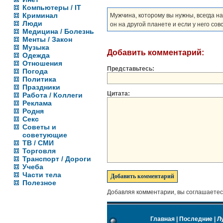
Компьютеры / IT
Криминал
Мужчина, которому вы нужны, всегда н
Люди
он на другой планете и если у него со
Медицина / Болезнь
Менты / Закон
Музыка
Добавить комментарий:
Одежда
Отношения
Представьтесь:
Погода
Политика
Праздники
Цитата:
Работа / Коллеги
Реклама
Родня
Секс
Советы и
советующие
ТВ / СМИ
Торговля
Транспорт / Дороги
Учеба
Части тела
Полезное
Добавляя комментарии, вы соглашаетес
Главная
|
Последние
|
Л