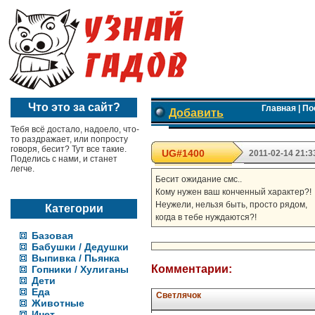
Что это за сайт?
Главная
|
По
Добавить
Тебя всё достало, надоело, что-
то раздражает, или попросту
говоря, бесит? Тут все такие.
UG#1400
2011-02-14 21:3
Поделись с нами, и станет
легче.
Бесит ожидание смс..
Кому нужен ваш конченный характер?!
Неужели, нельзя быть, просто рядом,
Категории
когда в тебе нуждаются?!
Базовая
Бабушки / Дедушки
Выпивка / Пьянка
Комментарии:
Гопники / Хулиганы
Дети
Еда
Светлячок
Животные
Инет