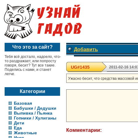
Что это за сайт?
Добавить
Тебя всё достало, надоело, что-
то раздражает, или попросту
говоря, бесит? Тут все такие.
UG#1435
2011-02-16 14:0
Поделись с нами, и станет
легче.
Ужасно бесит, что средства массовой
Категории
Базовая
Бабушки / Дедушки
Выпивка / Пьянка
Гопники / Хулиганы
Дети
Еда
Комментарии:
Животные
Инет