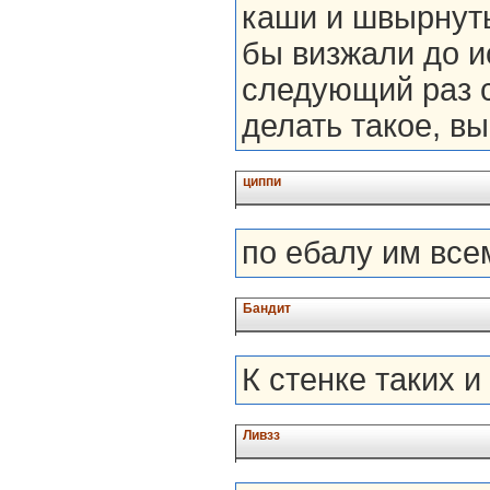
каши и швырнуть
бы визжали до и
следующий раз 
делать такое, в
циппи
по ебалу им все
Бандит
К стенке таких и
Ливзз