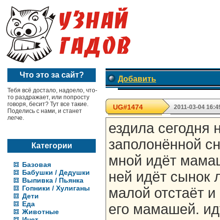
Что это за сайт?
Добавить
Тебя всё достало, надоело, что-
то раздражает, или попросту
говоря, бесит? Тут все такие.
UG#1474
2011-03-04 16:4
Поделись с нами, и станет
легче.
ездила сегодня н
заполонённой с
Категории
мной идёт мамаш
Базовая
Бабушки / Дедушки
ней идёт сынок 
Выпивка / Пьянка
Гопники / Хулиганы
малой отстаёт и
Дети
Еда
его мамашей. ид
Животные
Инет