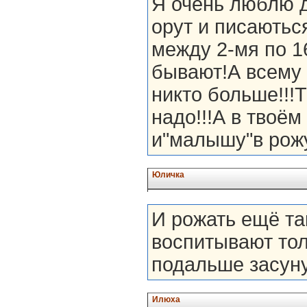
Я очень люблю д
орут и писаються
между 2-мя по 1
бывают!А всему 
никто больше!!!
надо!!!А в твоё
и"малышу"в рожу
Юличка
И рожать ещё так
воспитывают тол
подальше засуну
Илюха