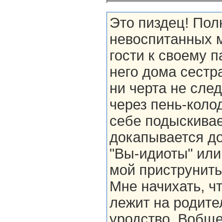
Это пиздец! Пол
невоспитанных м
гости к своему п
него дома сестр
ни черта не сле
через пень-коло
себе подыскивае
докапывается до
"Вы-идиоты" или 
мой приструнить 
Мне начихать, ч
лежит на родител
уродство. Вобще