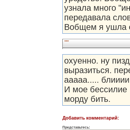
узнала много "и
передавала слов
Вобщем я ушла о
***
охуенно. ну пизд
выразиться. пер
ааааа..... блии
И мое бессилие 
морду бить.
Добавить комментарий:
Представьтесь: