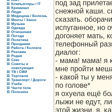
под зад прилета
Компьютеры / IT
Криминал
снежной каши. ск
Люди
Медицина / Болезнь
сказать. оборачи
Менты / Закон
Музыка
испуганное, но о
Одежда
Отношения
догоняет мать, 
Погода
Политика
телефонный разг
Праздники
Работа / Коллеги
диалог:
Реклама
Родня
- мама! мама! я 
Секс
Советы и
мне пройти меш
советующие
ТВ / СМИ
- какой ты у мен
Торговля
Транспорт / Дороги
по голове*
Учеба
Части тела
я охуела ещё бол
Полезное
лыжи не едут, ли
этой жизни. я, к