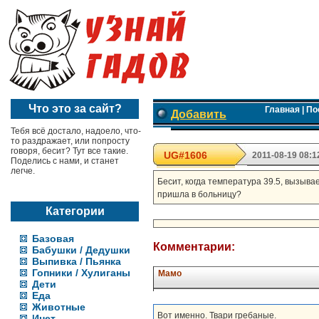
Что это за сайт?
Главная
|
По
Добавить
Тебя всё достало, надоело, что-
то раздражает, или попросту
говоря, бесит? Тут все такие.
UG#1606
2011-08-19 08:1
Поделись с нами, и станет
легче.
Бесит, когда температура 39.5, вызыва
пришла в больницу?
Категории
Базовая
Комментарии:
Бабушки / Дедушки
Выпивка / Пьянка
Гопники / Хулиганы
Мамо
Дети
Еда
Животные
Вот именно. Твари гребаные.
Инет