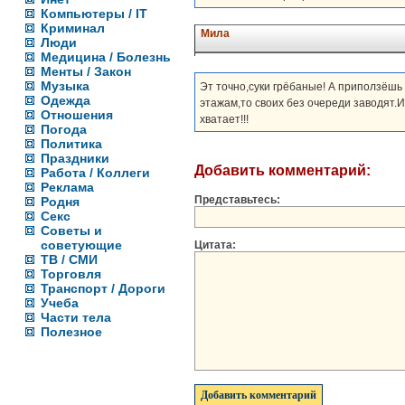
Компьютеры / IT
Криминал
Мила
Люди
Медицина / Болезнь
Менты / Закон
Музыка
Эт точно,суки грёбаные! А приползёшь 
Одежда
этажам,то своих без очереди заводят.И 
Отношения
хватает!!!
Погода
Политика
Праздники
Добавить комментарий:
Работа / Коллеги
Реклама
Представьтесь:
Родня
Секс
Советы и
советующие
Цитата:
ТВ / СМИ
Торговля
Транспорт / Дороги
Учеба
Части тела
Полезное