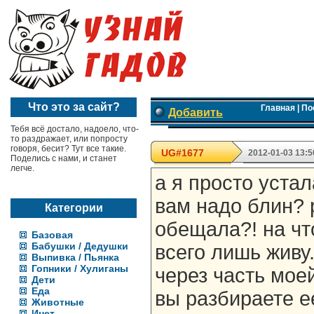
Что это за сайт?
Главная
|
По
Добавить
Тебя всё достало, надоело, что-
то раздражает, или попросту
говоря, бесит? Тут все такие.
UG#1677
2012-01-03 13:5
Поделись с нами, и станет
легче.
а я просто устал
вам надо блин? р
Категории
обещала?! на чт
Базовая
Бабушки / Дедушки
всего лишь живу
Выпивка / Пьянка
Гопники / Хулиганы
через часть моей
Дети
Еда
вы разбираете е
Животные
Инет