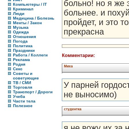
больно! но я же 
Компьютеры / IT
Криминал
больнее. и похуй
Люди
Медицина / Болезнь
пройдет, и это т
Менты / Закон
Музыка
прекрасна
Одежда
Отношения
Погода
Политика
Праздники
Работа / Коллеги
Комментарии:
Реклама
Родня
Миха
Секс
Советы и
советующие
ТВ / СМИ
У парней гордост
Торговля
Транспорт / Дороги
не выносимо)
Учеба
Части тела
Полезное
студентка
я не вожу их за 