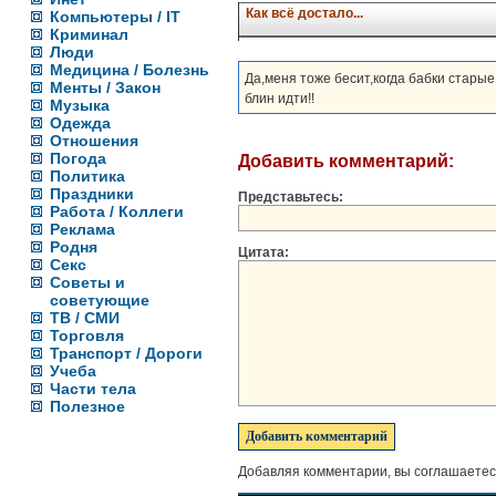
Как всё достало...
Компьютеры / IT
Криминал
Люди
Медицина / Болезнь
Да,меня тоже бесит,когда бабки старые
Менты / Закон
блин идти!!
Музыка
Одежда
Отношения
Погода
Добавить комментарий:
Политика
Праздники
Представьтесь:
Работа / Коллеги
Реклама
Родня
Цитата:
Секс
Советы и
советующие
ТВ / СМИ
Торговля
Транспорт / Дороги
Учеба
Части тела
Полезное
Добавляя комментарии, вы соглашаетес