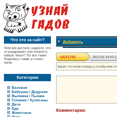
Что это за сайт?
Добавить
Тебя всё достало, надоело, что-
то раздражает, или попросту
говоря, бесит? Тут все такие.
UG#1701
2012-01-19 03:1
Поделись с нами, и станет
легче.
Бесит, что если стоишь у столба или с
Категории
Базовая
Бабушки / Дедушки
Выпивка / Пьянка
Гопники / Хулиганы
Дети
Еда
Комментарии:
Животные
Инет