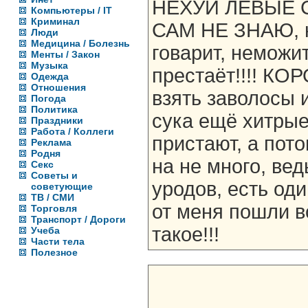
НЕХУЙ ЛЕВЫЕ 
Компьютеры / IT
Криминал
САМ НЕ ЗНАЮ, но
Люди
Медицина / Болезнь
говарит, неможит
Менты / Закон
Музыка
престаёт!!!! КО
Одежда
Отношения
взять заволосы 
Погода
Политика
сука ещё хитрые
Праздники
Работа / Коллеги
пристают, а пото
Реклама
Родня
на не много, вед
Секс
Советы и
уродов, есть оди
советующие
ТВ / СМИ
от меня пошли во
Торговля
Транспорт / Дороги
такое!!!
Учеба
Части тела
Полезное