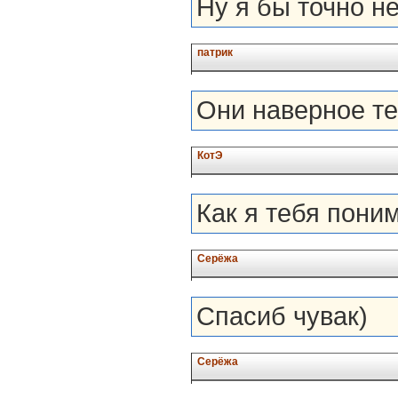
Ну я бы точно не
патрик
Они наверное те
КотЭ
Как я тебя пони
Серёжа
Спасиб чувак)
Серёжа