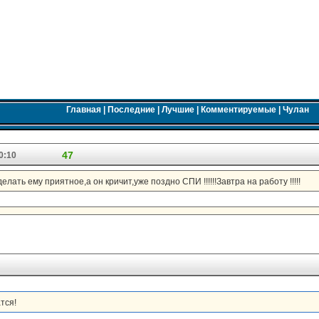
Главная
|
Последние
|
Лучшие
|
Комментируемые
|
Чулан
47
0:10
лать ему приятное,а он кричит,уже поздно СПИ !!!!!!Завтра на работу !!!!!
тся!