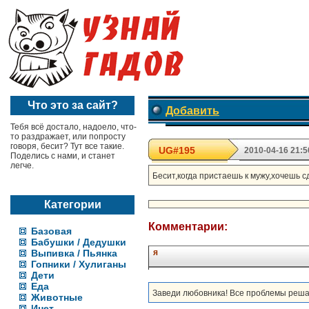
Что это за сайт?
Добавить
Тебя всё достало, надоело, что-
то раздражает, или попросту
говоря, бесит? Тут все такие.
UG#195
2010-04-16 21:5
Поделись с нами, и станет
легче.
Бесит,когда пристаешь к мужу,хочешь сде
Категории
Комментарии:
Базовая
Бабушки / Дедушки
Выпивка / Пьянка
я
Гопники / Хулиганы
Дети
Еда
Заведи любовника! Все проблемы реша
Животные
Инет