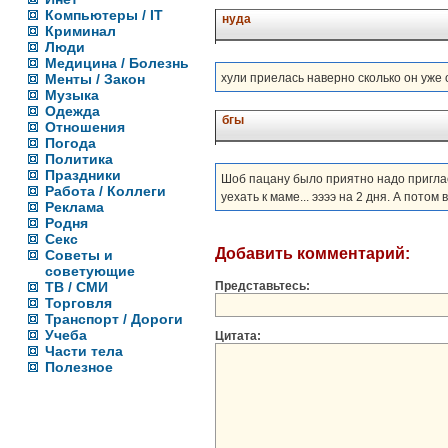
Компьютеры / IT
нуда
Криминал
Люди
Медицина / Болезнь
Менты / Закон
хули приелась наверно сколько он уже 
Музыка
Одежда
бгы
Отношения
Погода
Политика
Праздники
Шоб пацану было приятно надо пригласи
Работа / Коллеги
уехать к маме... ээээ на 2 дня. А потом
Реклама
Родня
Секс
Добавить комментарий:
Советы и
советующие
ТВ / СМИ
Представьтесь:
Торговля
Транспорт / Дороги
Учеба
Цитата:
Части тела
Полезное