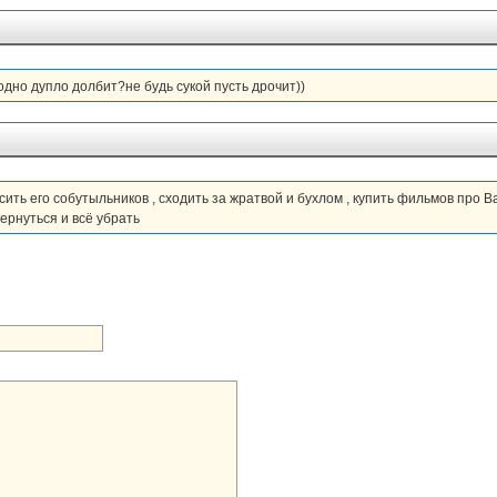
одно дупло долбит?не будь сукой пусть дрочит))
ть его собутыльников , сходить за жратвой и бухлом , купить фильмов про Ва
 вернуться и всё убрать