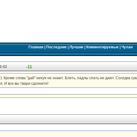
Главная
|
Последние
|
Лучшие
|
Комментируемые
|
Чулан
-11
8:42
). Кроме слова "дай" нихуя не знают. Блять, падлы спать не дают. Соседка су
я. И все вы твари сдохните!