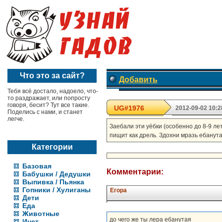
Что это за сайт?
Добавить
Тебя всё достало, надоело, что-
то раздражает, или попросту
говоря, бесит? Тут все такие.
UG#1976
2012-09-02 10:2
Поделись с нами, и станет
легче.
Заебали эти уёбки (особенно до 8-9 лет
пищит как дрель. Здохни мразь ебанута
Категории
Базовая
Комментарии:
Бабушки / Дедушки
Выпивка / Пьянка
Гопники / Хулиганы
Егора
Дети
Еда
Животные
до чего же ты лера ебанутая
Инет