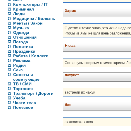
Компьютеры / IT
Криминал
Хармс
Люди
Медицина / Болезнь
Менты / Закон
Музыка
О детях я точно знаю, что их не надо в
Одежда
чтобы из ямы не шла вонь разложения
Отношения
Погода
Нюша
Политика
Праздники
Работа / Коллеги
Реклама
Соглашусь с первым комментарием. Ле
Родня
Секс
Советы и
похуист
советующие
ТВ / СМИ
Торговля
застрели их нахуй
Транспорт / Дороги
Учеба
Части тела
бля
Полезное
аххахахахаххаха