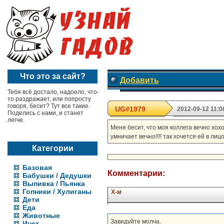
Что это за сайт?
Добавить
Тебя всё достало, надоело, что-
то раздражает, или попросту
говоря, бесит? Тут все такие.
UG#1979
2012-09-12 11:0
Поделись с нами, и станет
легче.
Меня бесит, что моя коллега вечно хохо
умничает вечно!!!! так хочется ей в лиц
Категории
Базовая
Комментарии:
Бабушки / Дедушки
Выпивка / Пьянка
Гопники / Хулиганы
Х-м
Дети
Еда
Животные
Завидуйте молча.
Инет