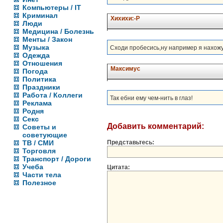
Компьютеры / IT
Криминал
Хихихи:-Р
Люди
Медицина / Болезнь
Менты / Закон
Музыка
Сходи пробесись,ну например я нахож
Одежда
Отношения
Максимус
Погода
Политика
Праздники
Работа / Коллеги
Так ебни ему чем-нить в глаз!
Реклама
Родня
Секс
Добавить комментарий:
Советы и
советующие
ТВ / СМИ
Представьтесь:
Торговля
Транспорт / Дороги
Учеба
Цитата:
Части тела
Полезное