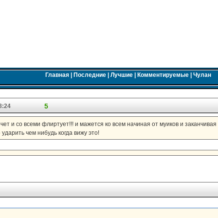
Главная
|
Последние
|
Лучшие
|
Комментируемые
|
Чулан
5
8:24
чет и со всеми флиртует!!! и мажется ко всем начиная от муиков и заканчивая 
о ударить чем нибудь когда вижу это!