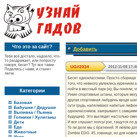
Что это за сайт?
Добавить
Тебя всё достало, надоело, что-
то раздражает, или попросту
говоря, бесит? Тут все такие.
UG#2034
2012-11-08 17:4
Поделись с нами, и станет
легче.
Бесят одноклассники. Просто сборище 
того, что немного увлеклись курением 
пойти в местный парк (ну, Вы поняли, ч
Категории
Узкие спортивные штаны, которые могут
другая спортивная лабудень вроде шапо
Базовая
сути грудь, напяливают набитые лифоны
Бабушки / Дедушки
одноклассников, заигрывают с самцами 
Выпивка / Пьянка
будущем). Это выглядит настолько смеш
Гопники / Хулиганы
Дети
И все слушает попсу/ рэп, тащутся по 
Еда
То ли дело мы с братюней. Я люблю дэт 
Животные
Zombie EDG- 45, говнище, но для нович
Инет