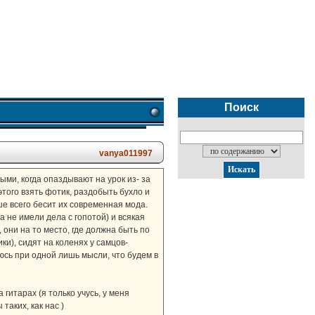
Поиск
vanya011997
ми, когда опаздывают на урок из- за
того взять фотик, раздобыть бухло и
ьше всего бесит их современная мода.
 не имели дела с гопотой) и всякая
 они на то место, где должна быть по
ки), сидят на коленях у самцов-
юсь при одной лишь мысли, что будем в
 гитарах (я только учусь, у меня
таких, как нас )