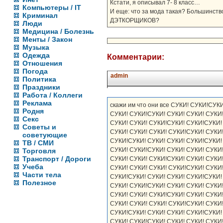
Кстати, я описывал 7- 8 класс…
Компьютеры / IT
И еще: что за мода такая? Большинств
Криминал
ДЭТКОРЩИКОВ?
Люди
Медицина / Болезнь
Менты / Закон
Музыка
Одежда
Комментарии:
Отношения
Погода
admin
Политика
Праздники
Работа / Коллеги
Реклама
скажи им что они все СУКИ! СУКИ!СУКИ! СУКИ! СУКИ! СУКИ!СУКИ! СУКИ! СУКИ! СУКИ!СУКИ! СУКИ! СУКИ! СУКИ!СУКИ! СУКИ! СУКИ! СУКИ!СУКИ! СУКИ! СУКИ! СУКИ!СУКИ! СУКИ! СУКИ! СУКИ!СУКИ! СУКИ! СУКИ! СУКИ!СУКИ! СУКИ! СУКИ! СУКИ!СУКИ! СУКИ! СУКИ! СУКИ!СУКИ! СУКИ! СУКИ! СУКИ!СУКИ! СУКИ! СУКИ! СУКИ!СУКИ! СУКИ!СУКИ! СУКИ!СУКИ! СУКИ! СУКИ! СУКИ!СУКИ! СУКИ! СУКИ! СУКИ!СУКИ! СУКИ! СУКИ! СУКИ!СУКИ! СУКИ! СУКИ! СУКИ!СУКИ! СУКИ! СУКИ! СУКИ!СУКИ! СУКИ! СУКИ! СУКИ!СУКИ! СУКИ! СУКИ! СУКИ!СУКИ! СУКИ! СУКИ! СУКИ!СУКИ! СУКИ! СУКИ! СУКИ!СУКИ! СУКИ! СУКИ! СУКИ!СУКИ! СУКИ! СУКИ! СУКИ!СУКИ! СУКИ! СУКИ! СУКИ!СУКИ! СУКИ! СУКИ! СУКИ!СУКИ! СУКИ! СУКИ! СУКИ!СУКИ! СУКИ! СУКИ! СУКИ!СУКИ! СУКИ! СУКИ! СУКИ!СУКИ! СУКИ! СУКИ! СУКИ!СУКИ! СУКИ!СУКИ! СУКИ!СУКИ! СУКИ! СУКИ! СУКИ!СУКИ! СУКИ! СУКИ! СУКИ!СУКИ! СУКИ! СУКИ! СУКИ!СУКИ! СУКИ! СУКИ! СУКИ!СУКИ! СУКИ! СУКИ! СУКИ!СУКИ! СУКИ! СУКИ! СУКИ!СУКИ! СУКИ! СУКИ! СУКИ!СУКИ! СУКИ! СУКИ! СУКИ!СУКИ! СУКИ! СУКИ! СУКИ!СУКИ! СУКИ! СУКИ! СУКИ!СУКИ! СУКИ! СУКИ! СУКИ!СУКИ! СУКИ! СУКИ! СУКИ!СУКИ! СУКИ! СУКИ! СУКИ!СУКИ! СУКИ! СУКИ! СУКИ!СУКИ! СУКИ! СУКИ! СУКИ!СУКИ! СУКИ! СУКИ! СУКИ!СУКИ! СУКИ! СУКИ! СУКИ!СУКИ! СУКИ!СУКИ! СУКИ!СУКИ! СУКИ! СУКИ! СУКИ!СУКИ! СУКИ! СУКИ! СУКИ!СУКИ! СУКИ! СУКИ! СУКИ!СУКИ! СУКИ! СУКИ! СУКИ!СУКИ! СУКИ! СУКИ! СУКИ!СУКИ! СУКИ! СУКИ! СУКИ!СУКИ! СУКИ! СУКИ! СУКИ!СУКИ! СУКИ! СУКИ! СУКИ!СУКИ! СУКИ! СУКИ! СУКИ!СУКИ! СУКИ! СУКИ! СУКИ!СУКИ! СУКИ! СУКИ! СУКИ!СУКИ! СУКИ! СУКИ! СУКИ!СУКИ! СУКИ! СУКИ! СУКИ!СУКИ! СУКИ! СУКИ! СУКИ!СУКИ! СУКИ! СУКИ! СУКИ!СУКИ! СУКИ! СУКИ! СУКИ!СУКИ! СУКИ! СУКИ! СУКИ!СУКИ! СУКИ!СУКИ! СУКИ!СУКИ! СУКИ! СУКИ! СУКИ!СУКИ! СУКИ! СУКИ! СУКИ!СУКИ! СУКИ! СУКИ! СУКИ!СУКИ! СУКИ! СУКИ! СУКИ!СУКИ! СУКИ! СУКИ! СУКИ!СУКИ! СУКИ! СУКИ! СУКИ!СУКИ! СУКИ! СУКИ! СУКИ!СУКИ! СУКИ! СУКИ! СУКИ!СУКИ! СУКИ! СУКИ! СУКИ!СУКИ! СУКИ! СУКИ! СУКИ!СУКИ! СУКИ! СУКИ! СУКИ!СУКИ! СУКИ! СУКИ! СУКИ!СУКИ! СУКИ! СУКИ! СУКИ!СУКИ! СУКИ! СУКИ! СУКИ!СУКИ! СУКИ! СУКИ! СУКИ!СУКИ! СУКИ! СУКИ! СУКИ!СУКИ! СУКИ! СУКИ! СУКИ!СУКИ! СУКИ!СУКИ! СУКИ!СУКИ! СУКИ! СУКИ! СУКИ!СУКИ! СУКИ! СУКИ! СУКИ!СУКИ! СУКИ! СУКИ! СУКИ!СУКИ! СУКИ! СУКИ! СУКИ!СУКИ! СУКИ! СУКИ! СУКИ!СУКИ! СУКИ! СУКИ! СУКИ!СУКИ! СУКИ! СУКИ! СУКИ!СУКИ! СУКИ! СУКИ! СУКИ!СУКИ! СУКИ! СУКИ! СУКИ!СУКИ! СУКИ! СУКИ! СУКИ!СУКИ! СУКИ! СУКИ! СУКИ!СУКИ! СУКИ! СУКИ! СУКИ!СУКИ! СУКИ! СУКИ! СУКИ!СУКИ! СУКИ! СУКИ! СУКИ!СУКИ! СУКИ! СУКИ! СУКИ!СУКИ! СУКИ! СУКИ! СУКИ!СУКИ! СУКИ! СУКИ! СУКИ!СУКИ! СУКИ!СУКИ! СУКИ!СУКИ! СУКИ! СУКИ! СУКИ!СУКИ! СУКИ! СУКИ! СУКИ!СУКИ! СУКИ! СУКИ! СУКИ!СУКИ! СУКИ! СУКИ! СУКИ!СУКИ! СУКИ! СУКИ! СУКИ!СУКИ! СУКИ! СУКИ! СУКИ!СУКИ! СУКИ! СУКИ! СУКИ!СУКИ! СУКИ! СУКИ! СУКИ!СУКИ! СУКИ!
Родня
Секс
Советы и
советующие
ТВ / СМИ
Торговля
Транспорт / Дороги
Учеба
Части тела
Полезное