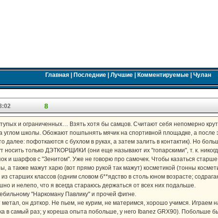
Главная
|
Последние
|
Лучшие
|
Комментируемые
|
Чулан
8
8:02
тупых и ограниченных… Взять хотя бы самцов. Считают себя непомерно круты
за углом школы. Обожают пошпынять мячик на спортивной площадке, а после э
то далее: пофоткаются с бухлом в руках, а затем залить в контактик). Но бол
 носить только ДЭТКОРЩИКИ (они еще называют их "гопарскими", т. к. никогда
к и шарфов с "Зенитом". Уже не говорю про самочек. Чтобы казаться старше,
, а также мажут харю (вот прямо рукой так мажут) косметикой (тонны космети
из старших классов (одним словом б**ядство в столь юном возрасте; содрага
но и нелепо, что я всегда стараюсь держаться от всех них подальше.
дебильному "Наркоману Павлику" и прочей фигне.
метал, он дэткор. Не пьем, не курим, не материмся, хорошо учимся. Играем на
ка в самый раз; у кореша опыта побольше, у него Ibanez GRX90). Побольше бы 