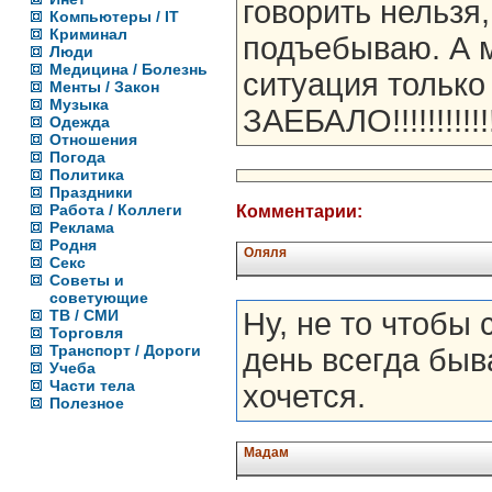
говорить нельзя,
Компьютеры / IT
Криминал
подъебываю. А 
Люди
Медицина / Болезнь
ситуация только
Менты / Закон
Музыка
ЗАЕБАЛО!!!!!!!!!!!
Одежда
Отношения
Погода
Политика
Праздники
Работа / Коллеги
Комментарии:
Реклама
Родня
Оляля
Секс
Советы и
советующие
ТВ / СМИ
Ну, не то чтобы 
Торговля
Транспорт / Дороги
день всегда быв
Учеба
Части тела
хочется.
Полезное
Мадам