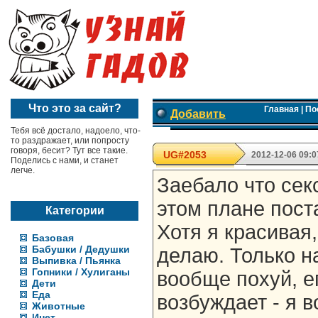
Что это за сайт?
Главная
|
По
Добавить
Тебя всё достало, надоело, что-
то раздражает, или попросту
говоря, бесит? Тут все такие.
UG#2053
2012-12-06 09:0
Поделись с нами, и станет
легче.
Заебало что секс
этом плане пост
Категории
Хотя я красивая,
Базовая
Бабушки / Дедушки
делаю. Только н
Выпивка / Пьянка
Гопники / Хулиганы
вообще похуй, е
Дети
Еда
возбуждает - я в
Животные
Инет