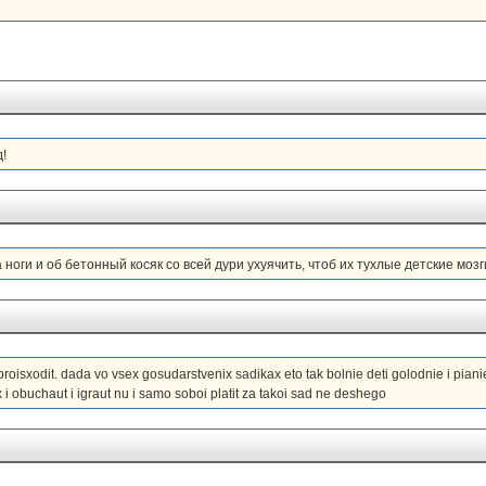
!
ноги и об бетонный косяк со всей дури ухуячить, чтоб их тухлые детские мозг
proisxodit. dada vo vsex gosudarstvenix sadikax eto tak bolnie deti golodnie i pian
i obuchaut i igraut nu i samo soboi platit za takoi sad ne deshego