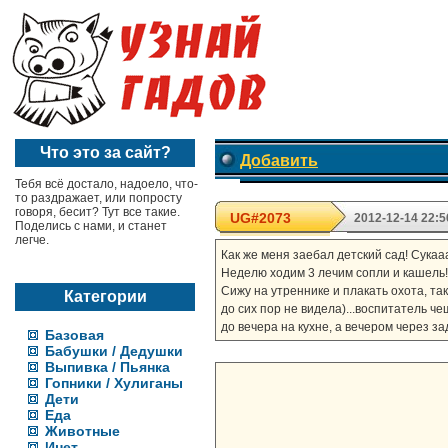
Что это за сайт?
Добавить
Тебя всё достало, надоело, что-
то раздражает, или попросту
говоря, бесит? Тут все такие.
UG#2073
2012-12-14 22:5
Поделись с нами, и станет
легче.
Как же меня заебал детский сад! Сука
Неделю ходим 3 лечим сопли и кашель! 
Сижу на утреннике и плакать охота, та
Категории
до сих пор не видела)...воспитатель че
до вечера на кухне, a вечером через з
Базовая
Бабушки / Дедушки
Выпивка / Пьянка
Гопники / Хулиганы
Дети
Еда
Животные
Инет