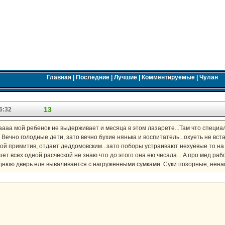
Главная
|
Последние
|
Лучшие
|
Комментируемые
|
Чулан
13
6:32
ааааа мой ребенок не выдерживает и месяца в этом лазарете...Там что специа
Вечно голодные дети, зато вечно бухие нянька и воспитатель...охуеть не вс
кой примитив, отдает деддомовским...зато поборы устраивают нехуёвые то на 
шет всех одной расческой не знаю что до этого она ею чесала... A про мед раб
аднюю дверь еле вываливается с нагруженными сумками. Суки позорные, ненав