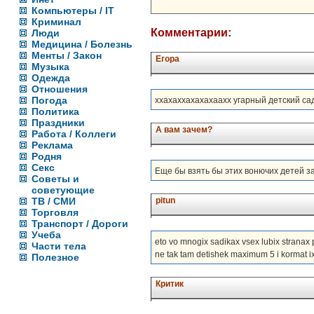
Компьютеры / IT
Криминал
Комментарии:
Люди
Медицина / Болезнь
Менты / Закон
Егора
Музыка
Одежда
Отношения
Погода
ххахаххахахахаахх угарный детский сад
Политика
Праздники
А вам зачем?
Работа / Коллеги
Реклама
Родня
Секс
Еще бы взять бы этих вонючих детей за 
Советы и
советующие
ТВ / СМИ
pitun
Торговля
Транспорт / Дороги
Учеба
eto vo mnogix sadikax vsex lubix stranax 
Части тела
ne tak tam detishek maximum 5 i kormat ix 
Полезное
Критик