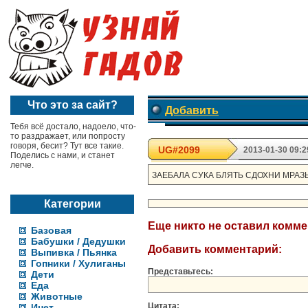
Что это за сайт?
Добавить
Тебя всё достало, надоело, что-
то раздражает, или попросту
говоря, бесит? Тут все такие.
UG#2099
2013-01-30 09:2
Поделись с нами, и станет
легче.
ЗАЕБАЛА СУКА БЛЯТЬ СДОХНИ МРАЗЬ!
Категории
Еще никто не оставил комм
Базовая
Бабушки / Дедушки
Добавить комментарий:
Выпивка / Пьянка
Гопники / Хулиганы
Представьтесь:
Дети
Еда
Животные
Цитата:
Инет