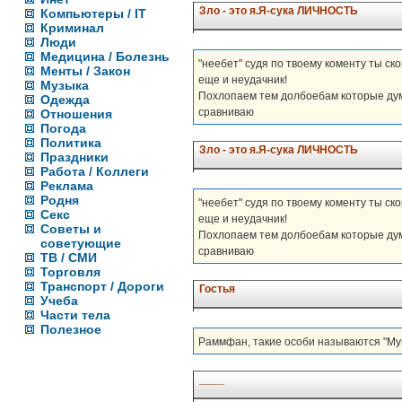
Зло - это я.Я-сука ЛИЧНОСТЬ
Компьютеры / IT
Криминал
Люди
Медицина / Болезнь
"неебет" судя по твоему коменту ты ско
Менты / Закон
еще и неудачник!
Музыка
Похлопаем тем долбоебам которые дума
Одежда
сравниваю
Отношения
Погода
Политика
Зло - это я.Я-сука ЛИЧНОСТЬ
Праздники
Работа / Коллеги
Реклама
Родня
"неебет" судя по твоему коменту ты ско
Секс
еще и неудачник!
Советы и
Похлопаем тем долбоебам которые дума
советующие
сравниваю
ТВ / СМИ
Торговля
Транспорт / Дороги
Гостья
Учеба
Части тела
Полезное
Раммфан, такие особи называются "Му
____