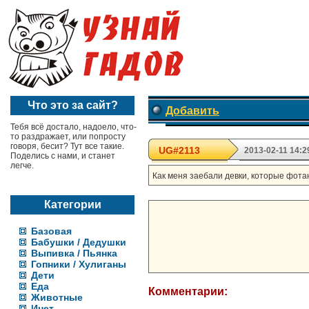
Что это за сайт?
Добавить
Тебя всё достало, надоело, что-
то раздражает, или попросту
говоря, бесит? Тут все такие.
UG#2113
2013-02-11 14:2
Поделись с нами, и станет
легче.
Как меня заебали девки, которые фотаю
Категории
Базовая
Бабушки / Дедушки
Выпивка / Пьянка
Гопники / Хулиганы
Дети
Еда
Комментарии:
Животные
Инет