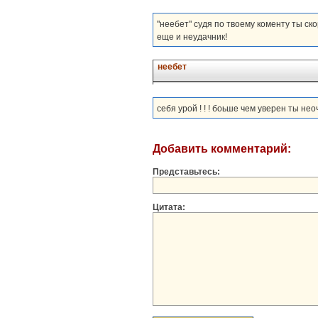
"неебет" судя по твоему коменту ты ско
еще и неудачник!
неебет
себя урой ! ! ! боьше чем уверен ты неоче
Добавить комментарий:
Представьтесь:
Цитата: