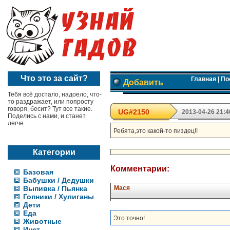
Что это за сайт?
Главная
|
По
Добавить
Тебя всё достало, надоело, что-
то раздражает, или попросту
говоря, бесит? Тут все такие.
UG#2150
2013-04-26 21:4
Поделись с нами, и станет
легче.
Ребята,это какой-то пиздец!!
Категории
Комментарии:
Базовая
Бабушки / Дедушки
Выпивка / Пьянка
Мася
Гопники / Хулиганы
Дети
Еда
Это точно!
Животные
Инет