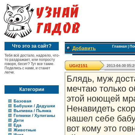
Что это за сайт?
Главная
|
По
Добавить
Тебя всё достало, надоело, что-
то раздражает, или попросту
говоря, бесит? Тут все такие.
UG#2151
2013-04-30 05:2
Поделись с нами, и станет
легче.
Блядь, муж дост
мечтаю только о
Категории
этой ноющей мра
Базовая
Бабушки / Дедушки
Ненавидеть скоро
Выпивка / Пьянка
Гопники / Хулиганы
нашел себе бабу
Дети
Еда
вот кому это гов
Животные
Инет