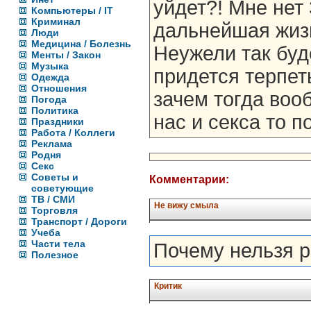
уйдет?! Мне нет 
Компьютеры / IT
Криминал
дальнейшая жизн
Люди
Медицина / Болезнь
Неужели так буд
Менты / Закон
Музыка
придется терпет
Одежда
Отношения
зачем тогда воо
Погода
Политика
нас и секса то п
Праздники
Работа / Коллеги
Реклама
Родня
Секс
Советы и
Комментарии:
советующие
ТВ / СМИ
Не вижу смыла
Торговля
Транспорт / Дороги
Учеба
Части тела
Почему нельзя р
Полезное
Критик