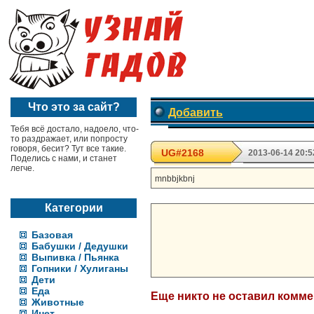
Что это за сайт?
Добавить
Тебя всё достало, надоело, что-
то раздражает, или попросту
говоря, бесит? Тут все такие.
UG#2168
2013-06-14 20:5
Поделись с нами, и станет
легче.
mnbbjkbnj
Категории
Базовая
Бабушки / Дедушки
Выпивка / Пьянка
Гопники / Хулиганы
Дети
Еда
Еще никто не оставил комм
Животные
Инет