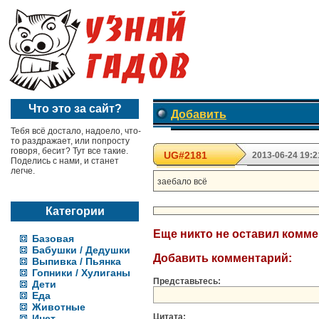
Что это за сайт?
Добавить
Тебя всё достало, надоело, что-
то раздражает, или попросту
говоря, бесит? Тут все такие.
UG#2181
2013-06-24 19:2
Поделись с нами, и станет
легче.
заебало всё
Категории
Еще никто не оставил комм
Базовая
Бабушки / Дедушки
Добавить комментарий:
Выпивка / Пьянка
Гопники / Хулиганы
Представьтесь:
Дети
Еда
Животные
Цитата:
Инет