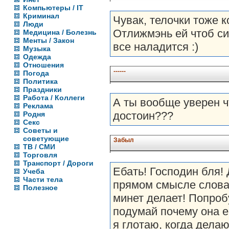
Компьютеры / IT
Криминал
Чувак, телочки тоже к
Люди
Отлижмэнь ей чтоб сик
Медицина / Болезнь
Менты / Закон
все наладится :)
Музыка
Одежда
Отношения
------
Погода
Политика
Праздники
Работа / Коллеги
А ты вообще уверен ч
Реклама
достоин???
Родня
Секс
Советы и
советующие
Забыл
ТВ / СМИ
Торговля
Транспорт / Дороги
Ебать! Господин бля!
Учеба
Части тела
прямом смысле слова 
Полезное
минет делает! Попроб
подумай почему она ее
я глотаю, когда делаю