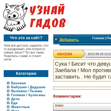
Что это за сайт?
Главная
|
По
Добавить
Тебя всё достало, надоело, что-
то раздражает, или попросту
говоря, бесит? Тут все такие.
UG#2184
2013-06-26 12:2
Поделись с нами, и станет
легче.
Сука ! Бесит что девуш
Заебала ! Мол противн
Категории
заставить . Не будет 
Базовая
Бабушки / Дедушки
Выпивка / Пьянка
Гопники / Хулиганы
Комментарии:
Дети
Еда
Хобот
Животные
Инет