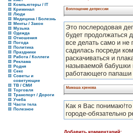
Компьютеры / IT
Криминал
Воплощение депрессии
Люди
Медицина / Болезнь
Менты / Закон
Это послеродовая деп
Музыка
Одежда
будет продолжаться до
Отношения
все делать само и не 
Погода
Политика
садилась посреди ком
Праздники
Работа / Коллеги
раскачиваться и плака
Реклама
называемой бабушки в
Родня
Секс
работающего папаши р
Советы и
советующие
ТВ / СМИ
Мамаша хренова
Торговля
Транспорт / Дороги
Учеба
Части тела
Как я Вас понимаю!то
Полезное
городе-обязательно р
Добавить комментарий: