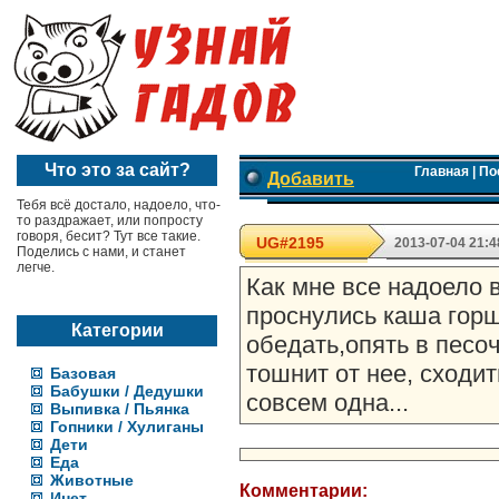
Что это за сайт?
Главная
|
По
Добавить
Тебя всё достало, надоело, что-
то раздражает, или попросту
говоря, бесит? Тут все такие.
UG#2195
2013-07-04 21:4
Поделись с нами, и станет
легче.
Как мне все надоело в
проснулись каша горш
Категории
обедать,опять в песоч
тошнит от нее, сходит
Базовая
Бабушки / Дедушки
совсем одна...
Выпивка / Пьянка
Гопники / Хулиганы
Дети
Еда
Животные
Комментарии:
Инет