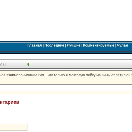
Главная
|
Последние
|
Лучшие
|
Комментируемые
|
Чулан
4
6:23
олное взаимопонимание бля... как только я люксовую мойку машины оплатил он 
ентариев