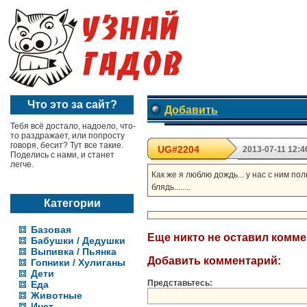
Что это за сайт?
Добавить
Тебя всё достало, надоело, что-
то раздражает, или попросту
говоря, бесит? Тут все такие.
UG#2204
2013-07-11 12:4
Поделись с нами, и станет
легче.
Как же я люблю дождь... у нас с ним п
блядь........
Категории
Базовая
Еще никто не оставил комм
Бабушки / Дедушки
Выпивка / Пьянка
Добавить комментарий:
Гопники / Хулиганы
Дети
Представьтесь:
Еда
Животные
Инет