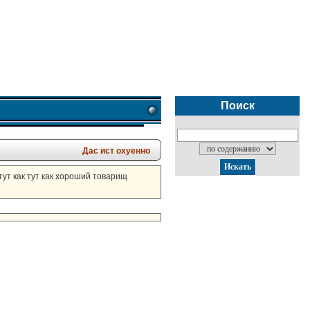
Поиск
Дас ист охуенно
тут как тут как хороший товарищ