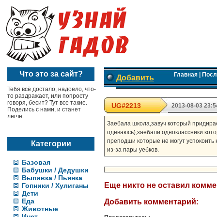
Что это за сайт?
Главная
|
Посл
Добавить
Тебя всё достало, надоело, что-
то раздражает, или попросту
говоря, бесит? Тут все такие.
UG#2213
2013-08-03 23:5
Поделись с нами, и станет
легче.
Заебала школа,завуч который придирае
одеваюсь),заебали одноклассники кот
преподши которые не могут успокоить 
Категории
из-за пары уебков.
Базовая
Бабушки / Дедушки
Выпивка / Пьянка
Еще никто не оставил комм
Гопники / Хулиганы
Дети
Еда
Добавить комментарий:
Животные
Инет