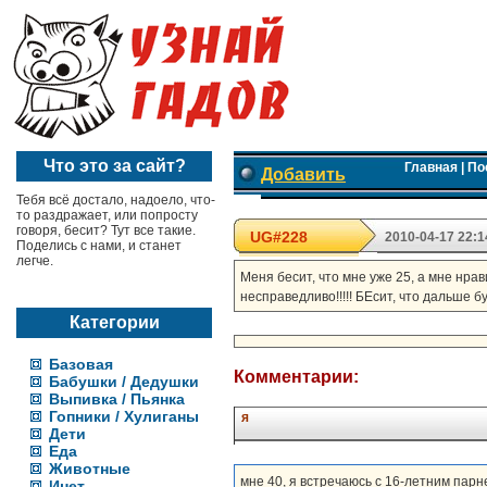
Что это за сайт?
Главная
|
По
Добавить
Тебя всё достало, надоело, что-
то раздражает, или попросту
говоря, бесит? Тут все такие.
UG#228
2010-04-17 22:1
Поделись с нами, и станет
легче.
Меня бесит, что мне уже 25, а мне нрав
несправедливо!!!!! БЕсит, что дальше бу
Категории
Базовая
Комментарии:
Бабушки / Дедушки
Выпивка / Пьянка
Гопники / Хулиганы
я
Дети
Еда
Животные
мне 40, я встречаюсь с 16-летним парн
Инет