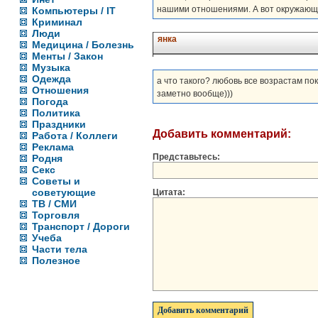
нашими отношениями. А вот окружающи
Компьютеры / IT
Криминал
Люди
янка
Медицина / Болезнь
Менты / Закон
Музыка
Одежда
а что такого? любовь все возрастам пок
Отношения
заметно вообще)))
Погода
Политика
Праздники
Добавить комментарий:
Работа / Коллеги
Реклама
Представьтесь:
Родня
Секс
Советы и
советующие
Цитата:
ТВ / СМИ
Торговля
Транспорт / Дороги
Учеба
Части тела
Полезное