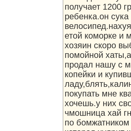
получает 1200 гр
ребенка.он сука
велосипед.нахуя,
етой коморке и 
хозяин скоро вы
помойной хаты,
продал нашу с м
копейки и купив
ладу,блять,кали
покупать мне ква
хочешь.у них сво
чмошница хай гн
по бомжатником