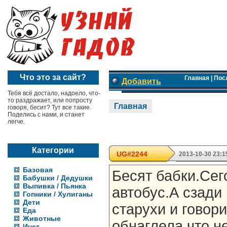
Что это за сайт?
Главная
|
Пос
Добавить
Тебя всё достало, надоело, что-
то раздражает, или попросту
Главная
говоря, бесит? Тут все такие.
Поделись с нами, и станет
легче.
Категории
UG#2244
2013-10-30 23:1
Базовая
Бесят бабки.Сег
Бабушки / Дедушки
Выпивка / Пьянка
автобус.А сзади
Гопники / Хулиганы
Дети
старухи и говор
Еда
Животные
обнаглела,что н
Инет