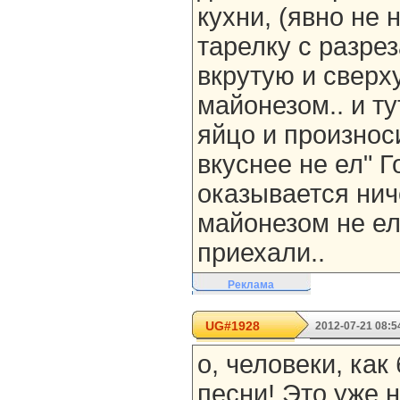
кухни, (явно не 
тарелку с разр
вкрутую и свер
майонезом.. и ту
яйцо и произноси
вкуснее не ел" Г
оказывается нич
майонезом не ел
приехали..
Реклама
UG#1928
2012-07-21 08:5
о, человеки, как
песни! Это уже н