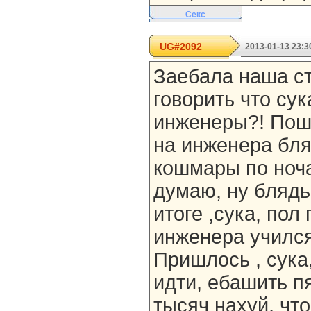
Секс
UG#2092
2013-01-13 23:3
Заебала наша ст
говорить что су
инженеры?! Пош
на инженера бля
кошмары по ноча
думаю, ну блядь
итоге ,сука, пол
инженера учился 
Пришлось , сука
идти, ебашить п
тысяч нахуй, что