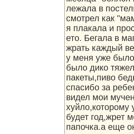
лежала в постел
смотрел как "ма
я плакала и про
ето. Бегала в м
жрать каждый ве
у меня уже было
было дико тяжел
пакеты,пиво бед
спасибо за ребе
видел мои мучен
хуйло,которому 
будет год,жрет м
папочка.а еще о