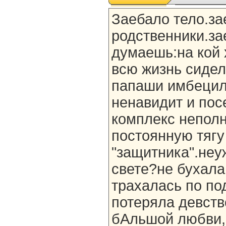
Заебало тело.за
родственники.за
думаешь:на кой 
всю жизнь сидел
папаши имбецил
ненавидит и пос
комплекс неполн
постоянную тягу
"защитника".неу
свете?не бухала
трахалась по по
потеряла девств
бАльшой любви,