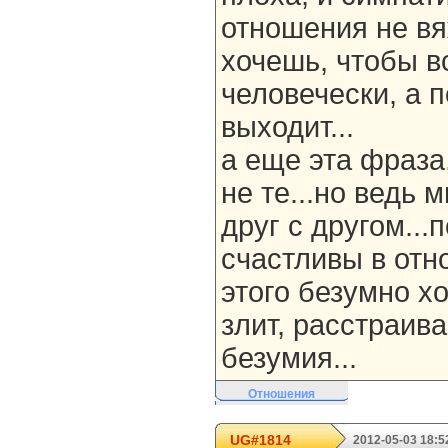
отношения не вя
хочешь, чтобы в
человечески, а 
выходит...
а еще эта фраза
не те...но ведь
друг с другом...
счастливы в отн
этого безумно хо
злит, расстраива
безумия...
Отношения
UG#1814
2012-05-03 18:5