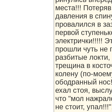
места!!! Потеряв
давления в спин
провалился в за
первой ступеньк
электрички!!!!! 
прошли чуть не п
разбитые локти,
трещина в косточ
колену (по-моем
ободранный нос!
ехал стоя, высл
что "мол нажралс
не стоит, упал!!!