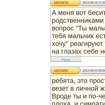
UG#1872
2012-06-15 17:4
А меня вот бесит
родственниками 
вопрос "Ты маль
тебя мальчик ест
хочу" реагируют 
на глазах себе н
Родня
UG#1852
2012-06-04 00:0
ребята, это прос
везет в личной ж
Вроде ты и по-ч
плоха, и симпат