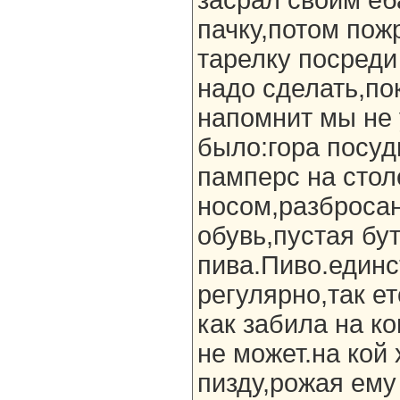
засрал своим е
пачку,потом по
тарелку посреди 
надо сделать,по
напомнит мы не 
было:гора посуд
памперс на стол
носом,разброса
обувь,пустая бу
пива.Пиво.единс
регулярно,так ет
как забила на к
не может.на кой 
пизду,рожая ему