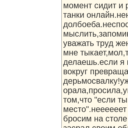
момент сидит и 
танки онлайн.не
долбоеба.неспо
мыслить,запоми
уважать труд же
мне тыкает,мол,
делаешь.если я 
вокруг превраща
дерьмосвалку!уж
орала,просила,
том,что "если ты
место".неееееет
бросим на столе