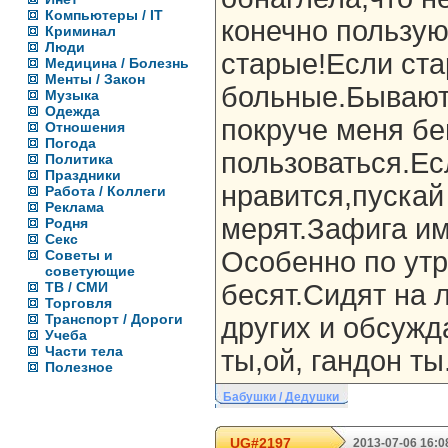
Компьютеры / IT
конечно пользую
Криминал
Люди
старые!Если ста
Медицина / Болезнь
Менты / Закон
больные.Бывают 
Музыка
Одежда
покруче меня бе
Отношения
Погода
пользоваться.Ес
Политика
Праздники
нравится,пускай
Работа / Коллеги
Реклама
мерят.Зафига им
Родня
Секс
Особенно по ут
Советы и
советующие
ТВ / СМИ
бесят.Сидят на 
Торговля
Транспорт / Дороги
других и обсуж
Учеба
Части тела
ты,ой, гандон ты
Полезное
Бабушки / Дедушки
UG#2197
2013-07-06 16:0