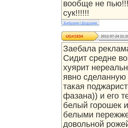
вообще не пью!!!!
сук!!!!!!
Бабушки / Дедушки
UG#1934
2012-07-24 21:1
Заебала реклам
Сидит средне во
хуярит нереальн
явно сделанную 
такая поджарист
фазана)) и его т
белый горошек 
белыми пережже
довольной роже