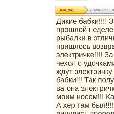
UG#1941
2012-08-07 10:2
Дикие бабки!!!! З
прошлой неделе
рыбалки в отлич
пришлось возвр
электричке!!!! З
чехол с удочкам
ждут электричку
бабки!!! Так пол
вагона электрич
моим носом!!! Ка
А хер там был!!!
ринулись вперед