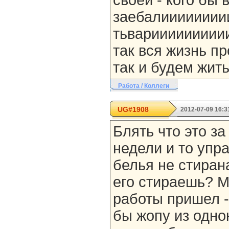
своей - кого бы 
заебалииииииии
тьвариииииииииии
так вся жизнь пр
так и будем жить
Работа / Коллеги
UG#1908
2012-07-09 16:3
Блять что это за
недели и то упр
белья не стирана
его стираешь? Ма
работы пришел - 
бы жопу из одно