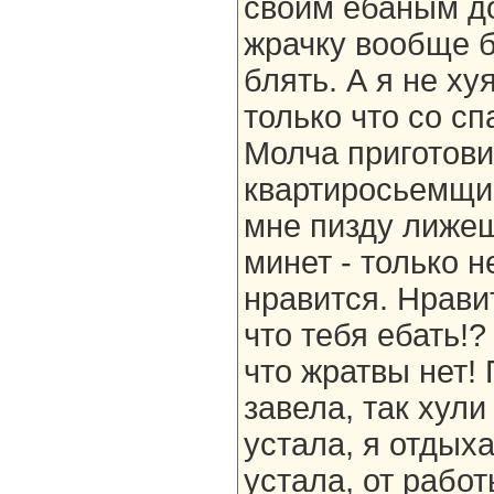
своим ебаным до
жрачку вообще б
блять. А я не ху
только что со с
Молча приготови
квартиросьемщик
мне пизду лижеш
минет - только н
нравится. Нравит
что тебя ебать!?
что жратвы нет!
завела, так хули
устала, я отдыха
устала, от работ