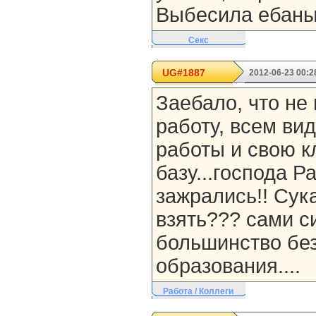
Выбесила ебаный
Секс
UG#1887
2012-06-23 00:2
Заебало, что не
работу, всем ви
работы и свою к
базу...господа Р
зажрались!! Сука
взять??? сами с
большинство бе
образования....
Работа / Коллеги