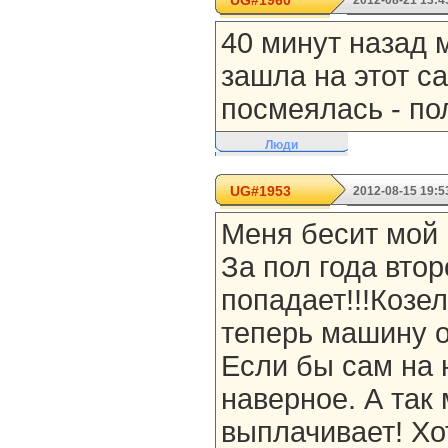
UG#1960
2012-08-21 13:4
40 минут назад м
зашла на этот са
посмеялась - по
Люди
UG#1953
2012-08-15 19:5
Меня бесит мой м
За пол года вто
попадает!!!Козел!
теперь машину о
Если бы сам на 
наверное. А так
выплачивает! Хо