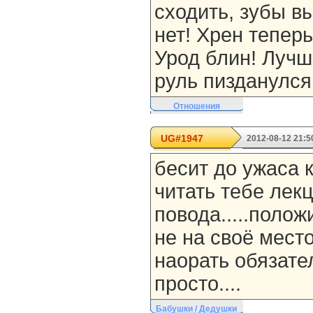
сходить, зубы в
нет! Хрен теперь
Урод блин! Лучш
руль пизданулся
Отношения
UG#1947
2012-08-12 21:5
бесит до ужаса 
читать тебе лекц
повода.....полож
не на своё мест
наорать обязател
просто....
Бабушки / Дедушки