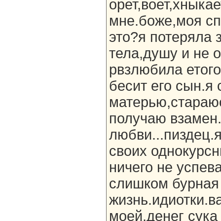
орет,воет,хныкае
мне.боже,моя спи
это?я потеряла 
тела,душу и не 
рвзлюбила етого
бесит его сын.я
матерью,стараюс
получаю взамен.
любви...пиздец.
своих однокурсн
ничего не успева
слишком бурная
жизнь.идиотки.в
моей.денег сука