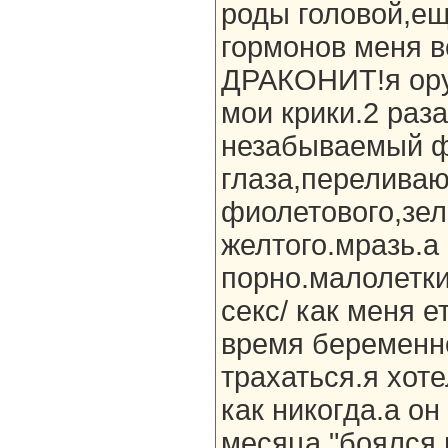
роды головой,ещ
гормонов меня 
ДРАКОНИТ!я ору.
мои крики.2 раз
незабываемый ф
глаза,перелива
фиолетового,зел
желтого.мразь.а
порно.малолетки
секс/ как меня е
время беременно
трахаться.я хот
как никогда.а он
месяца "боялся 