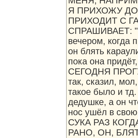
МЕНЯ, НАПРИМЕ
Я ПРИХОЖУ ДО
ПРИХОДИТ С ГА
СПРАШИВАЕТ: "Ч
вечером, когда 
он блять караули
пока она придёт,
СЕГОДНЯ ПРОГУ
так, сказил, мол
такое было и тд
дедушке, а он ч
нос ушёл в сво
СУКА РАЗ КОГ
РАНО, ОН, БЛЯ