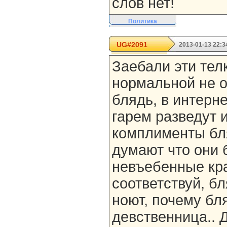
слов нет!
Политика
UG#2091
2013-01-13 22:3
Заебали эти телк
нормальной не о
блядь, в интерн
гарем разведут 
комплименты бля
думают что они 
невъебенные кр
соответствуй, б
ноют, почему бл
девственница.. Д