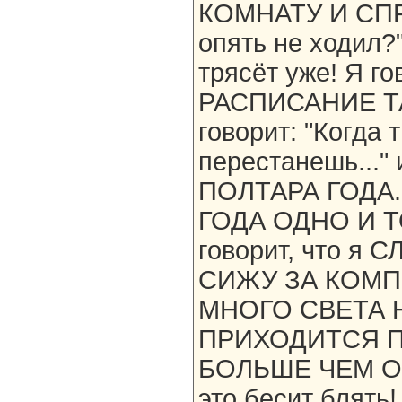
КОМНАТУ И СПР
опять не ходил?
трясёт уже! Я г
РАСПИСАНИЕ ТАК
говорит: "Когда 
перестанешь..."
ПОЛТАРА ГОДА.
ГОДА ОДНО И ТО
говорит, что 
СИЖУ ЗА КОМП
МНОГО СВЕТА Н
ПРИХОДИТСЯ П
БОЛЬШЕ ЧЕМ ОБ
это бесит бля