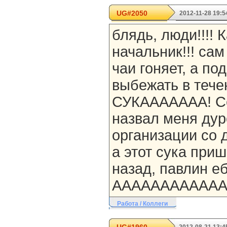
UG#2050
2012-11-28 19:5
блядь, люди!!!! 
начальник!!! сам
чаи гоняет, а по
выбежать в тече
СУКААААААА! Се
назвал меня дуро
организации со 
а этот сука при
назад, павлин ебуч
ААААААААААААА
Работа / Коллеги