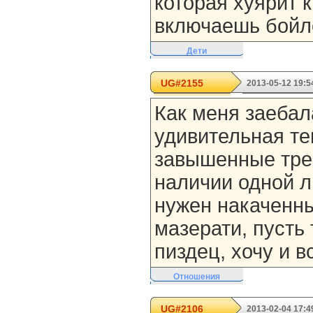
которая хуярит 
включаешь бойл
Дети
UG#2155
2013-05-12 19:5
Как меня заебал
удивительная т
завышенные тре
наличии одной л
нужен накаченны
мазерати, пусть
пиздец, хочу и в
Отношения
UG#2106
2013-02-04 17:4