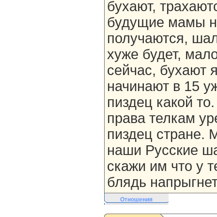
бухают, трахаютс
будущие мамы н
получаются, ша
хуже будет, мал
сейчас, бухают я
начинают в 15 у
пиздец какой то
права телкам ур
пиздец стране. 
наши Русские ша
скажи им что у т
блядь напрыгнет
Отношения