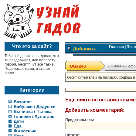
Что это за сайт?
Главная
|
Посл
Добавить
Тебя всё достало, надоело, что-
то раздражает, или попросту
говоря, бесит? Тут все такие.
UG#243
2010-04-17 22:2
Поделись с нами, и станет
легче.
бесит супер клей на пальцах, ходишь и
Категории
Еще никто не оставил комм
Базовая
Бабушки / Дедушки
Добавить комментарий:
Выпивка / Пьянка
Гопники / Хулиганы
Представьтесь:
Дети
Еда
Животные
Цитата:
Инет