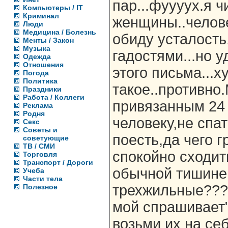
пар...фуууух.я 
Компьютеры / IT
Криминал
женщины..челов
Люди
Медицина / Болезнь
обиду усталость
Менты / Закон
Музыка
гадостями...но 
Одежда
Отношения
этого письма...х
Погода
Политика
такое..противно
Праздники
Работа / Коллеги
привязанным 24 
Реклама
Родня
человеку,не спа
Секс
Советы и
поесть,да чего г
советующие
ТВ / СМИ
спокойно сходит
Торговля
Транспорт / Дороги
обычной тишине
Учеба
Части тела
трехжильные???
Полезное
мой спрашивает"
возьми их на се