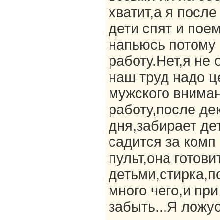
хватит,а я посл
дети спят и пое
напьюсь потому 
работу.Нет,я не
наш труд надо ц
мужского внима
работу,после де
дня,забирает де
садится за комп
пульт,она готови
детьми,стирка,п
много чего,и пр
забыть...Я ложу