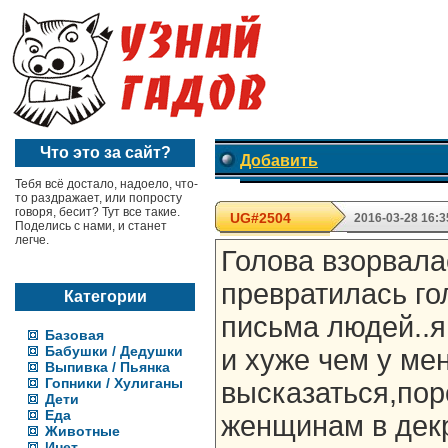
Что это за сайт?
Добавить
Тебя всё достало, надоело, что-
то раздражает, или попросту
говоря, бесит? Тут все такие.
UG#2504
2016-03-28 16:3
Поделись с нами, и станет
легче.
Голова взорвала
превратилась го
Категории
письма людей..я
Базовая
Бабушки / Дедушки
и хуже чем у ме
Выпивка / Пьянка
Гопники / Хулиганы
высказаться,пор
Дети
Еда
женщинам в дек
Животные
Инет