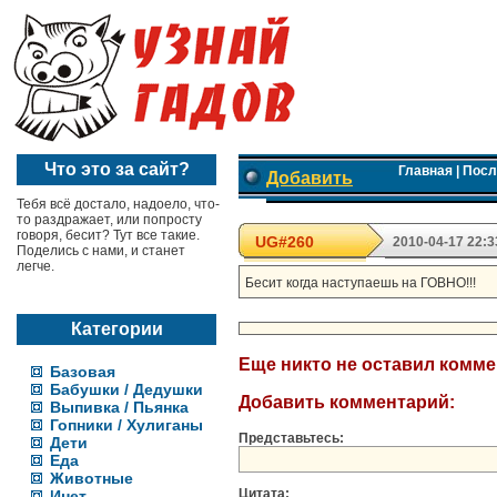
Что это за сайт?
Главная
|
Посл
Добавить
Тебя всё достало, надоело, что-
то раздражает, или попросту
говоря, бесит? Тут все такие.
UG#260
2010-04-17 22:3
Поделись с нами, и станет
легче.
Бесит когда наступаешь на ГОВНО!!!
Категории
Еще никто не оставил комм
Базовая
Бабушки / Дедушки
Добавить комментарий:
Выпивка / Пьянка
Гопники / Хулиганы
Представьтесь:
Дети
Еда
Животные
Цитата:
Инет